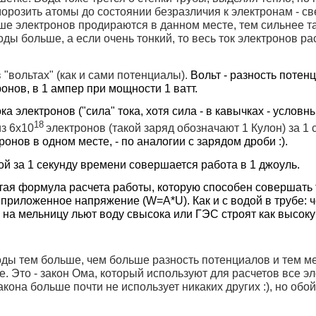
морозить атомы до состоянии безразличия к электронам - 
ьше электронов продираются в данном месте, тем сильнее т
ды больше, а если очень тонкий, то весь ток электронов рас
"вольтах" (как и сами потенциалы).
Вольт - разность потен
онов, в 1 ампер при мощности 1 ватт.
а электронов ("сила" тока, хотя сила - в кавычках - условн
18
з 6х10
электронов (такой заряд обозначают 1 Кулон) за 1 
ронов в одном месте, - по аналогии с зарядом дроби :).
ой за 1 секунду времени совершается работа в 1 джоуль.
тая формула расчета работы, которую способен совершать 
 приложенное напряжение (W=A*U). Как и с водой в трубе: 
на мельницу льют воду свысока или ГЭС строят как высоку
 воды тем больше, чем больше разность потенциалов и тем 
е. Это - закон Ома, который используют для расчетов все э
акона больше почти не использует никаких других :), но обо