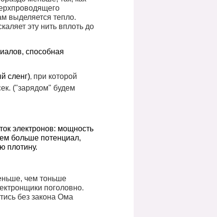
сверхпроводящего
ам выделяется тепло.
каляет эту нить вплоть до
циалов, способная
ый сленг)
при которой
,
сек. ("зарядом" будем
ток электронов: мощность
чем больше потенциал,
ю плотину.
меньше, чем тоньше
лектронщики поголовно.
йтись без закона Ома