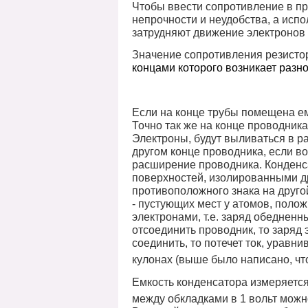
Чтобы ввести сопротивление в про
непрочности и неудобства, а исп
затрудняют движение электронов в
Значение сопротивления резисто
концами которого возникает разно
Если на конце трубы помещена емк
Точно так же на конце проводника
Электроны, будут выливаться в 
другом конце проводника, если во
расширение проводника. Конденса
поверхностей, изолированными дру
противоположного знака на другой
- пустующих мест у атомов, пол
электронами, т.е. заряд обедненн
отсоединить проводник, то заряд
соединить, то потечет ток, урав
кулонах (выше было написано, что
Емкость конденсатора измеряется
между обкладками в 1 вольт можн