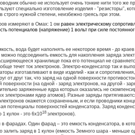
водник обычно не использует очень тонкие нити того же пр
ользуют специально изготовление изделия - "резисторы", к
 строго нужной степени, неизбежно греясь при этом.
ров измеряют в Омах: 1 ом
равен электрическому сопротив
сть потенциалов (напряжение) 1 вольт при силе постоянног
ость, вода будет наполнять ее некоторое время - до краев 
 можно подсоединить емкость для накопления заряда электр
расширяющееся хранилище пока его потенциал не сравняетс
обще течет ток электронов. Электро-конденсатор так и вып
торы изготавливают в виде изделий - как и сопротивления,
г от друг так, что заряд на одной поверхности противосто
 поверхности (на одной - заряд электронов, на другой - за
ожительно заряженные ядра которых оказались не скомпен
ых электронами ядер атомов). Разные заряды притягиваются
 электронов окажется сохраненным, и если проводники конц
нивая потенциалы поверхностей конденсатора. Заряд конден
18
 1 кулон - это 6х10
электронов).
 в фарадах. Один фарад – это емкость конденсатора, в ко
о залить заряд в 1 кулон (емкость Земного шара - меньше 