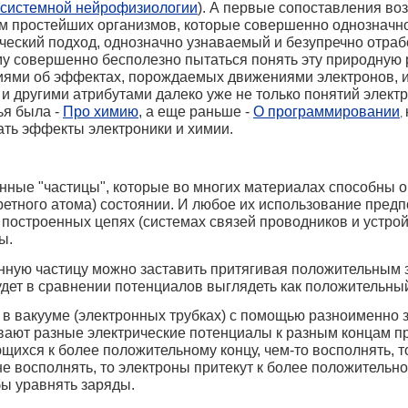
 системной нейрофизиологии
). А первые сопоставления во
м простейших организмов, которые совершенно однозначно
ческий подход, однозначно узнаваемый и безупречно отра
у совершенно бесполезно пытаться понять эту природную 
ями об эффектах, порождаемых движениями электронов, и
 другими атрибутами далеко уже не только понятий электро
ья была -
Про химию
, а еще раньше -
О программировании
,
ть эффекты электроники и химии.
нные "частицы", которые во многих материалах способны 
ретного атома) состоянии. И любое их использование предп
 построенных цепях (системах связей проводников и устрой
ы.
нную частицу можно заставить притягивая положительным 
дет в сравнении потенциалов выглядеть как положительный
 в вакууме (электронных трубках) с помощью разноименно 
вают разные электрические потенциалы к разным концам пр
щихся к более положительному концу, чем-то восполнять, т
не восполнять, то электроны притекут к более положительн
бы уравнять заряды.