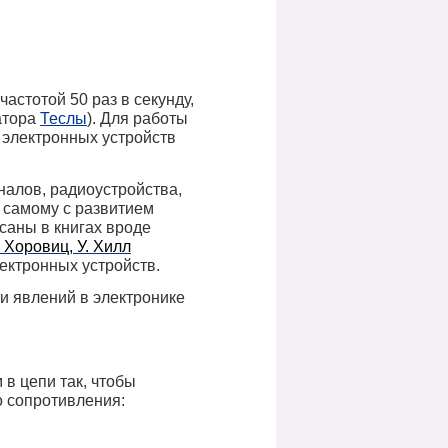
астотой 50 раз в секунду,
атора
Теслы
). Для работы
 электронных устройств
налов, радиоустройства,
ь самому с развитием
саны в книгах вроде
 Хоровиц, У. Хилл
лектронных устройств.
ути явлений в электронике
в цепи так, чтобы
о сопротивления: