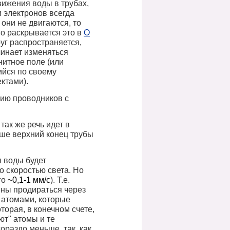
вижения воды в трубах,
и электронов всегда
 они не двигаются, то
но раскрывается это в
О
круг распространяется,
чинает изменяться
нитное поле (или
ийся по своему
ктами).
гию проводников с
так же речь идет в
ше верхний конец трубы
я воды будет
о скоростью света. Но
го
~0,1-1 мм/с
). Т.е.
ены продираться через
 атомами, которые
оторая, в конечном счете,
ют" атомы и те
ораздо меньше, так, как