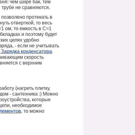
вня: чем шире бак, тем
 трубе не сравняются.
 позволено протекать в
уть отверткой, то весь
1 ом, то емкость в
C
=1
бкладках и поэтому будет
ских целях удобно
ряда, - если не учитывать
Зарядка конденсатора
.
ничивающим скорость
авняется с верхним
аботу (нагреть плитку,
дом - сантехника :) Можно
троустройства, которые
-цепи, необходимое
элементов
, то можно