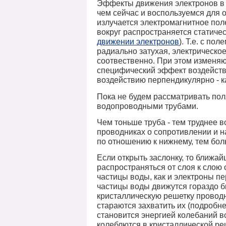
Эффекты движения электронов в п
чем сейчас и воспользуемся для 
излучается электромагнитное поле
вокруг распространяется статиче
движении электронов
). Т.е. с по
радиально затухая, электрическое
соотвественно. При этом изменяю
специфический эффект воздейств
воздействию перпендикулярно - ка
Пока не будем рассматривать пол
водопроводными трубами.
Чем тоньше труба - тем труднее во
проводниках о сопротивлении и 
по отношению к нижнему, тем боль
Если открыть заслонку, то ближай
распространяться от слоя к слою 
частицы воды, как и электроны п
частицы воды движутся гораздо б
кристаллическую решетку проводн
стараются захватить их (подробне
становится энергией колебаний вс
колеблются в кристаллической реш