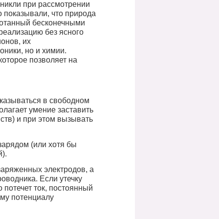
зникли при рассмотрении
 показывали, что природа
ботанный бесконечными
реализацию без ясного
онов, их
ники, но и химии.
которое позволяет на
оказываться в свободном
олагает умение заставить
ств) и при этом вызывать
зарядом (или хотя бы
).
заряженных электродов, а
оводника. Если утечку
о потечет ток, постоянный
ому потенциалу