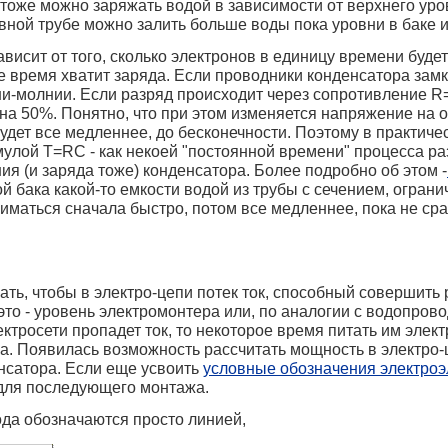
 тоже можно заряжать водой в зависимости от верхнего уро
вной трубе можно залить больше воды пока уровни в баке и
висит от того, сколько электронов в единицу времени будет
 время хватит заряда. Если проводники конденсатора замкн
ни-молнии. Если разряд происходит через сопротивление R=
на 50%. Понятно, что при этом изменяется напряжение на о
 будет все медленнее, до бесконечности. Поэтому в практиче
лой T=RC - как некоей "постоянной времени" процесса раз
я (и заряда тоже) конденсатора. Более подробно об этом -
ой бака какой-то емкости водой из трубы с сечением, огра
ниматься сначала быстро, потом все медленнее, пока не ср
ать, чтобы в электро-цепи потек ток, способный совершить р
это - уровень электромонтера или, по аналогии с водопрово
ектросети пропадет ток, то некоторое время питать им элек
ока. Появилась возможность рассчитать мощность в электро
нсатора. Если еще усвоить
условные обозначения электро
 для последующего монтажа.
да обозначаются просто линией,