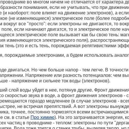
роводнике во многом ничем не отличается от характера д
образности понимания, если не учитывать, что при движени
 (и наоборот: поле влияет на движение электронов), а если
ское (не изменяющиеся) электрическое поле (более подроб
лем вокруг все "просто": если электроны не двигаются, то во
 поле, если начинают двигатся, то и электрическое поле на
щееся электрическое поле вызывает как бы свою тень: маг
ия изменяющегося электрического поля), распространяющ
к тень (это и есть тень, порождаемая релятивисткими эффе
я, порождаемые электронами, а будем использовать анало
де двигаться. Но чем больше напор - тем легче. В точности 
напряжении. Напряжение или разность потенциалов: чем вы
ше - напряжение и сильнее ток воды (электронов).
ший слой воды уйдет в нее, потянув другие. Фронт движени
со скоростью звука в воде, а фронт движения электронов - с
еремещаются гораздо медленнее (в случае электронов - все
ыстрее, не встречая препятствий. А вот электроны вынужд
ика, точнее, постоянно тормозятся всеми встречающимися
е см. в статье
Про химию
). На это затрачивается энергия, к
ех частиц в проводнике - теплом: электроны по пути "дерга
етке. Вода тоже трется о стенки трубы, выделяя тепло, но г