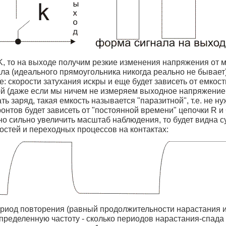
K, то на выходе получим резкие изменения напряжения от 
ла (идеального прямоугольника никогда реально не бывает)
: скорости затухания искры и еще будет зависеть от емкост
ой (даже если мы ничем не измеряем выходное напряжение
ь заряд, такая емкость называется "паразитной", т.е. не 
ронтов будет зависеть от "постоянной времени" цепочки R и
о сильно увеличить масштаб наблюдения, то будет видна 
остей и переходных процессов на контактах:
ериод повторения (равный продолжительности нарастания и
ределенную частоту - сколько периодов нарастания-спада в