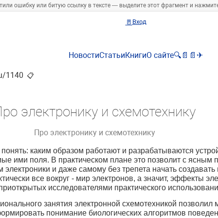
тили ошибку или битую ссылку в тексте — выделите этот фрагмент и нажмите 
🚪
Вход
Новости
Статьи
Книги
О сайте
🔍
📄
📄
✈
ru/1140
📋
ро электронику и схемотехнику
Про электронику и схемотехнику
ь понять: каким образом работают и разрабатываются устр
ые ими поля. В практическом плане это позволит с ясным 
электроники и даже самому без трепета начать создавать и
ически все вокруг - мир электронов, а значит, эффекты эле
приоткрытых исследователями практического использовани
онального занятия электронной схемотехникой позволил м
сформировать понимание биологических алгоритмов поведен