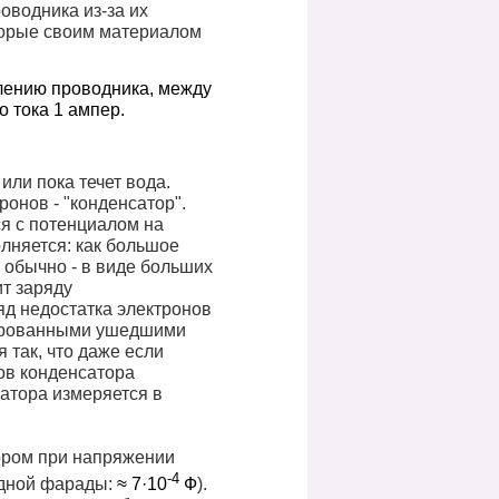
оводника из-за их
оторые своим материалом
лению проводника, между
о тока 1 ампер.
или пока течет вода.
онов - "конденсатор".
я с потенциалом на
олняется: как большое
 обычно - в виде больших
ит заряду
ряд недостатка электронов
сированными ушедшими
 так, что даже если
ов конденсатора
сатора измеряется в
тором при напряжении
-4
одной фарады:
≈ 7·10
Ф
).