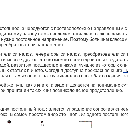
стоянное, а чередуется с противоположно направленным с ч
идальному закону (это - наследие гениального эксперимент
, нужно постоянное напряжение. Поэтому большим классом
 преобразователи напряжения.
тели сигналов, генераторы сигналов, преобразователи сиг
 и многое другое, что возможно проектировать и создават
дей, развитых предшественниками, лучшие из которых опи
ьных статьях в инете. Сегодня доступна прекрасная книга
П.
чиная с самых основ, рассказывается о способах создания э
кой же путь, как в книге, а акцент делается на понимание с
при прочтении таких книг возникало ясное представление.
ющих постоянный ток, является управление сопротивлением 
ка. В самом простом виде это - цепь из одного постоянног