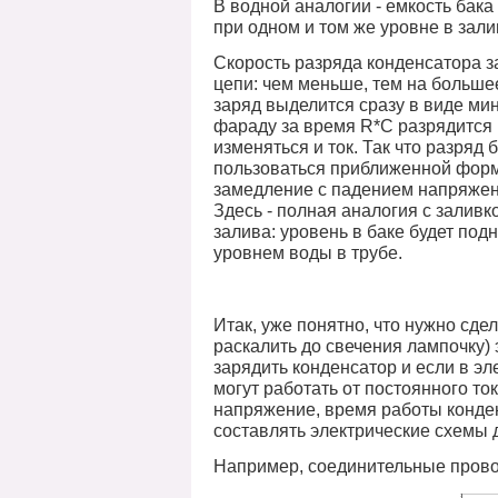
В водной аналогии - емкость бака
при одном и том же уровне в зали
Скорость разряда конденсатора за
цепи: чем меньше, тем на большее
заряд выделится сразу в виде ми
фараду за время
R
*
C
разрядится 
изменяться и ток. Так что разряд
пользоваться приближенной форму
замедление с падением напряжени
Здесь - полная аналогия с заливк
залива: уровень в баке будет под
уровнем воды в трубе.
Итак, уже понятно, что нужно сдел
раскалить до свечения лампочку) 
зарядить конденсатор и если в эл
могут работать от постоянного т
напряжение, время работы конде
составлять электрические схемы
Например, соединительные прово