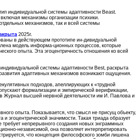
тип индивидуальной системы адаптивности Beast.
включая механизмы организации психики.
тдельных механизмов, так и всей системы
закрыта
2025г.
ованы в действующем прототипе ин-дивидуальной
лена модель информа-ционных процессов, которые
еского опыта. Эта эгоцентричность отношения ко всей
индивидуальной системы адаптивности Best, раскрыта
а развития адаптивных механизмов возникают ощущения.
екулятивных подходов, апеллирующих к «трудной
допускают формализации и эмпирической верификации,
 в Журнал высшей нервной деятельности им И. Павлова и
вного опыта. Показывается, что смысл не присущ объекту,
а и эгоцентрической значимости. Такая триада образует
не требует непрерывного создания новых энграммных
ационно-независимой, она позволяет интерпретировать
стрируется, что концепция философского зомби лишена