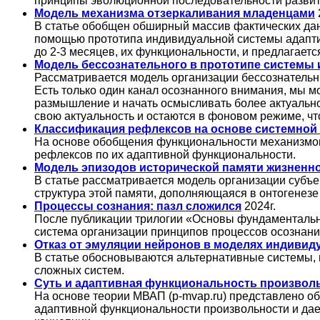
принципы эволюционной последовательности развит
Модель механизма отзеркаливания младенцами
В статье обобщен обширный массив фактических дан
помощью прототипа индивидуальной системы адапти
до 2-3 месяцев, их функциональности, и предлагает
Модель бессознательного в прототипе системы
Рассматривается модель организации бессознательн
Есть только один канал осознанного внимания, мы м
размышление и начать осмысливать более актуальн
свою актуальность и остаются в фоновом режиме, что
Классификация рефлексов на основе системной
На основе обобщения функциональности механизмов
рефлексов по их адаптивной функциональности.
Модель эпизодов исторической памяти жизненн
В статье рассматривается модель организации субъе
структура этой памяти, дополняющаяся в онтогенезе
Процессы сознания: пазл сложился
2024г.
После публикации трилогии «Основы фундаментальн
система организации принципов процессов осознани
Отказ от эмуляции нейронов в моделях индивид
В статье обосновываются альтернативные системы,
сложных систем.
Суть и адаптивная функциональность произвол
На основе теории МВАП (p-mvap.ru) представлено о
адаптивной функциональности произвольности и дае