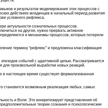
существ.
авыков и результатов моделирования этих процессов с
ских действиях младенцев в начальный период развития
нове условного рефлекса.
ери актуальности сознательных процессов.
ключиться на другое, нужно прервать активное
определяются и механизмы процессов, которые потеряли
еление термину “рефлекс” и предложена классификация
и эпизодов событий с адаптивной целью. Рассматривается
ся для произвольной выработки новых реакций.
то в настоящее время существует формализованная
то становится возможным реализация любых, самых
ьность и Воля. Это конкретизирует представления об
предположительные теории сознания и психологические