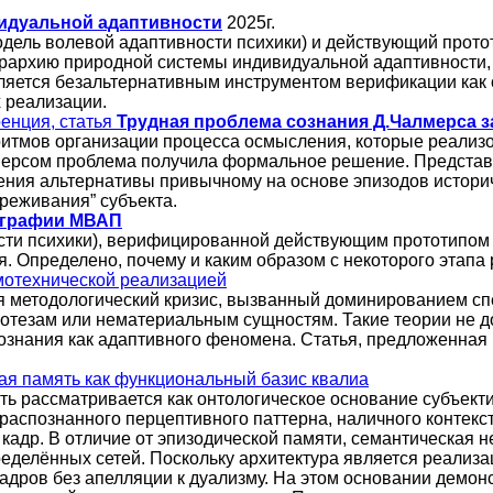
идуальной адаптивности
2025г.
дель волевой адаптивности психики) и действующий прото
архию природной системы индивидуальной адаптивности, 
яется безальтернативным инструментом верификации как о
 реализации.
енция, статья
Трудная проблема сознания Д.Чалмерса 
ритмов организации процесса осмысления, которые реализ
мерсом проблема получила формальное решение. Представ
ения альтернативы привычному на основе эпизодов историч
реживания” субъекта.
ографии МВАП
сти психики), верифицированной действующим прототипом 
. Определено, почему и каким образом с некоторого этап
мотехнической реализацией
я методологический кризис, вызванный доминированием сп
потезам или нематериальным сущностям. Такие теории не 
сознания как адаптивного феномена. Статья, предложенная
ая память как функциональный базис квалиа
ть рассматривается как онтологическое основание субъекти
распознанного перцептивного паттерна, наличного контекст
адр. В отличие от эпизодической памяти, семантическая 
еделённых сетей. Поскольку архитектура является реализ
адров без апелляции к дуализму. На этом основании демон