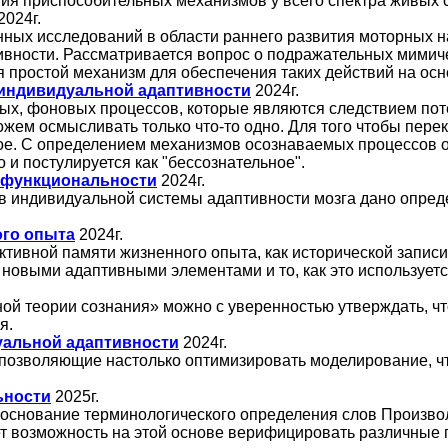
ия приспособительных механизмов у всего спектра живых 
2024г.
ных исследований в области раннего развития моторных н
вности. Рассматривается вопрос о подражательных мимиче
ся простой механизм для обеспечения таких действий на ос
 индивидуальной адаптивности
2024г.
ых, фоновых процессов, которые являются следствием пот
ожем осмысливать только что-то одно. Для того чтобы пере
ое. С определением механизмов осознаваемых процессов 
 и постулируется как "бессознательное".
 функциональности
2024г.
 индивидуальной системы адаптивности мозга дано опред
ого опыта
2024г.
ктивной памяти жизненного опыта, как исторической запис
 новыми адаптивными элементами и то, как это использует
ой теории сознания» можно с уверенностью утверждать, ч
я.
уальной адаптивности
2024г.
 позволяющие настолько оптимизировать моделирование, ч
ьности
2025г.
боснование терминологического определения слов Произвол
т возможность на этой основе верифицировать различные 