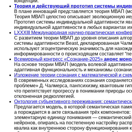
концепции.
Теория и действующий прототип системы индив
В плане инноваций представляется теория МВАП (мо
Теория МВАП целостно описывает эволюционную иер
Прототип системы индивидуальной адаптивности явл
индивидуальной адаптивности в любых вариантах их
LXXXIII Международная научно-практическая конфер
С развитием теории МВАП до уровня описания алго
системы адаптивности Beast, декларированная Чал
используют эгоцентрическую значимость для нахожд
информированности о происходящем составляет “пе
Всемиррный конгресс «Сознание-2025»
анонс мон
На основе теории МВАП (модель волевой адаптивно
адаптивная функциональность и механизмы сознания
Изложение теории сознания с математической и схе
В современных исследованиях сознания сохраняетс
проблеме» Д. Чалмерса, панпсихизму, квантовым ги
что препятствует прогрессу в понимании природы о
отклоненная редколлегией.
Онтология субъективного переживания: семантическ
Предлагается модель, в которой семантическая памя
а порождается в акте связывания трёх компонентов: 
элементарную единицу понимания — семантический к
нейронов, опираясь на постепенную настройку распр
квалиа как внутреннюю сторону функционирования к