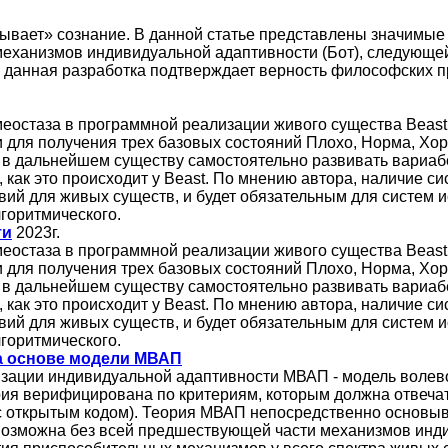
ызывает» сознание. В данной статье представлены значимы
еханизмов индивидуальной адаптивности (Бот), следующе
а, данная разработка подтверждает верность философских 
меостаза в программной реализации живого существа Beast
для получения трех базовых состояний Плохо, Норма, Хор
т в дальнейшем существу самостоятельно развивать вариа
как это происходит у Beast. По мнению автора, наличие с
й для живых существ, и будет обязательным для систем ис
лгоритмического.
ти
2023г.
меостаза в программной реализации живого существа Beast
для получения трех базовых состояний Плохо, Норма, Хор
т в дальнейшем существу самостоятельно развивать вариа
как это происходит у Beast. По мнению автора, наличие с
й для живых существ, и будет обязательным для систем ис
лгоритмического.
а основе модели МВАП
ации индивидуальной адаптивности МВАП - модель волево
ия верифицирована по критериям, которым должна отвечать
 открытым кодом). Теория МВАП непосредственно основыв
возможна без всей предшествующей части механизмов индив