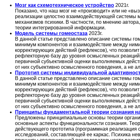
Мозг как схемотехническое устройство
2021г.
Показано, что наш мозг не «производит» или не «в
реализации целостно взаимодействующей системы м
механизмов психики. В частности, по мнению автор
теории интегрированной информации.
Модель системы гомеостаза
2023г.
В данной статье представлено описание системы го
минимум компонентов и взаимодействие между ними 
корректирующих действий (рефлексов), что позволи
рефлекторную базу до уровня осмысленных реакций, 
первичной субъективной оценки выполняемых действи
от них субъективно осмысленного поведения, а не а
Прототип системы индивидуальной адаптивнос
В данной статье представлено описание системы го
минимум компонентов и взаимодействие между ними 
корректирующих действий (рефлексов), что позволи
рефлекторную базу до уровня осмысленных реакций, 
первичной субъективной оценки выполняемых действи
от них субъективно осмысленного поведения, а не а
Принципы фундаментальной теории сознания н
Предложены принципиальные основы теории организ
основные аспекты функциональности сознания. Теор
действующего прототипа (программная реализация с
исследований, составляющей ее каркас. Психика не