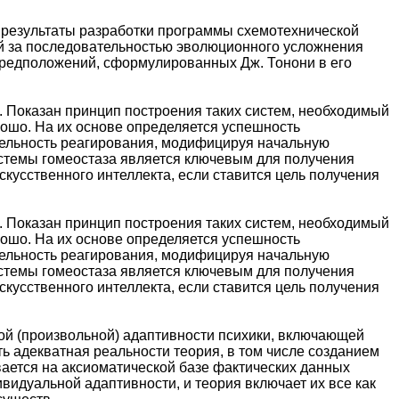
е результаты разработки программы схемотехнической
й за последовательностью эволюционного усложнения
предположений, сформулированных Дж. Тонони в его
. Показан принцип построения таких систем, необходимый
ошо. На их основе определяется успешность
бельность реагирования, модифицируя начальную
истемы гомеостаза является ключевым для получения
кусственного интеллекта, если ставится цель получения
. Показан принцип построения таких систем, необходимый
ошо. На их основе определяется успешность
бельность реагирования, модифицируя начальную
истемы гомеостаза является ключевым для получения
кусственного интеллекта, если ставится цель получения
й (произвольной) адаптивности психики, включающей
 адекватная реальности теория, в том числе созданием
ается на аксиоматической базе фактических данных
идуальной адаптивности, и теория включает их все как