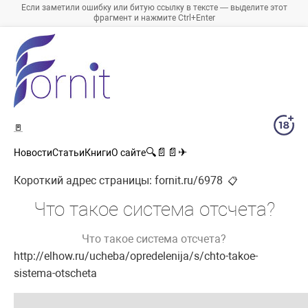
Если заметили ошибку или битую ссылку в тексте — выделите этот
фрагмент и нажмите Ctrl+Enter
🚪
🔍
📄
📄
✈
Новости
Статьи
Книги
О сайте
Короткий адрес страницы:
fornit.ru/6978
📋
Что такое система отсчета?
Что такое система отсчета?
http://elhow.ru/ucheba/opredelenija/s/chto-takoe-
sistema-otscheta