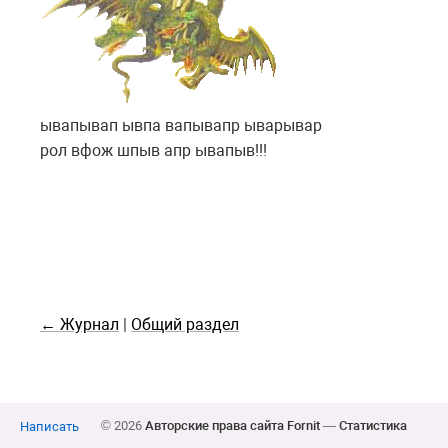
ывапывап ывпа вапывапр ыварывар
рол вфож шпыв апр ывапыв!!!
← Журнал
|
Общий раздел
© 2026
Авторские права сайта Fornit
—
Статистика
Написать