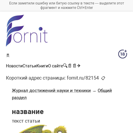
Если заметили ошибку или битую ссылку в тексте — выделите этот
фрагмент и нажмите Ctrl+Enter
🚪
🔍
📄
📄
✈
Новости
Статьи
Книги
О сайте
Короткий адрес страницы:
fornit.ru/82154
📋
Журнал достижений науки и техники
→
Общий
раздел
название
текст статьи