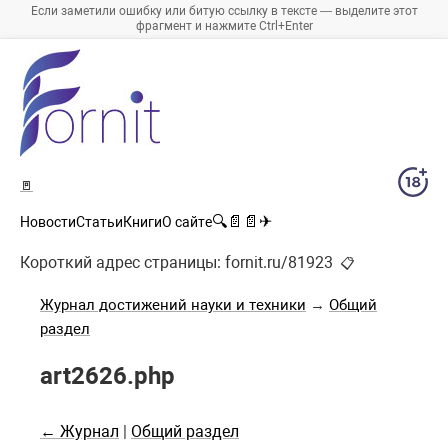
Если заметили ошибку или битую ссылку в тексте — выделите этот
фрагмент и нажмите Ctrl+Enter
🚪
🔍
📄
📄
✈
Новости
Статьи
Книги
О сайте
Короткий адрес страницы:
fornit.ru/81923
📋
Журнал достижений науки и техники
→
Общий
раздел
art2626.php
← Журнал
|
Общий раздел