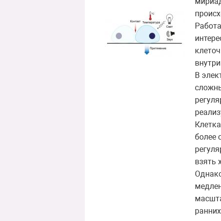
мириад
происх
Работа
интере
клеточ
внутри
В элек
сложны
регуля
реализ
Клетка
более 
регуля
взять 
Однако
медлен
масшта
ранних