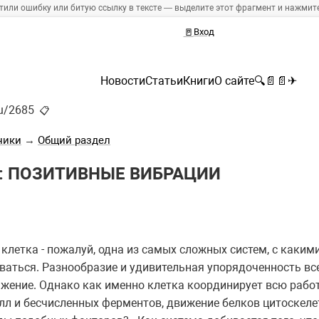
тили ошибку или битую ссылку в тексте — выделите этот фрагмент и нажмите 
🚪
Вход
Новости
Статьи
Книги
О сайте
🔍
📄
📄
✈
ru/2685
📋
ники
→
Общий раздел
: ПОЗИТИВНЫЕ ВИБРАЦИИ
клетка - пожалуй, одна из самых сложных систем, с каким
ваться. Разнообразие и удивительная упорядоченность вс
жение. Однако как именно клетка координирует всю рабо
лл и бесчисленных ферментов, движение белков цитоскеле