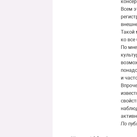
консер
Всем э
регист
внешне
Такой 
ко все
По мне
культу
возмож
понадо
и часто
Впроче
извест
свойст
наблюд
активн
По пу