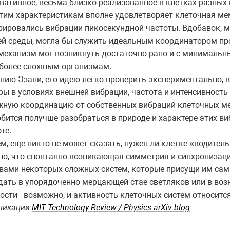
вативное, весьма близко реализованное в клетках разных 
тим характеристикам вполне удовлетворяет клеточная мем
рировались вибрации пикосекундной частоты. Вдобавок, м
й среды, могла бы служить идеальным координатором про
механизм мог возникнуть достаточно рано и с минималь
 более сложным организмам.
нию Эзани, его идею легко проверить экспериментально,
ры в условиях внешней вибрации, частота и интенсивност
ную координацию от собственных вибраций клеточных мем
бится получше разобраться в природе и характере этих в
те.
м, еще никто не может сказать, нужен ли клетке «водител
но, что спонтанно возникающая симметрия и синхронизац
вами некоторых сложных систем, которые присущи им сам
ать в упорядоченно мерцающей стае светляков или в воз
ости - возможно, и активность клеточных систем относится
бликации
MIT Technology Review / Physics arXiv blog