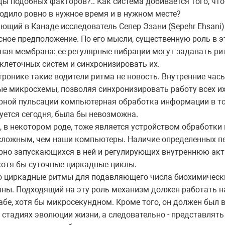
ы подобных факторов?.. Как система добивается того, чт
одило ровно в нужное время и в нужном месте?
ющий в Канаде исследователь Сепер Эзани (Sepehr Ehsani)
сное предположение. По его мысли, существенную роль в 
ная мембрана: ее регулярные вибрации могут задавать ри
клеточных систем и синхронизировать их.
тронике такие водители ритма не новость. Внутренние час
е микросхемы, позволяя синхронизировать работу всех их
рной пульсации компьютерная обработка информации в то
уется сегодня, была бы невозможна.
, в некотором роде, тоже является устройством обработки
сложным, чем наши компьютеры. Наличие определенных пе
рно запускающихся в ней и регулирующих внутреннюю актив
хотя бы суточные циркадные циклы.
 циркадные ритмы для подавляющего числа биохимическ
ны. Подходящий на эту роль механизм должен работать н
бе, хотя бы микросекундном. Кроме того, он должен был 
 стадиях эволюции жизни, а следовательно - представлять