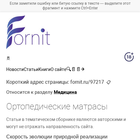
Если заметили ошибку или битую ссылку в тексте — выделите этот
фрагмент и нажмите Ctrl+Enter
🚪
🔍
📄
📄
✈
Новости
Статьи
Книги
О сайте
Короткий адрес страницы:
fornit.ru/97217
📋
Относится к разделу
Медицина
Ортопедические матрасы
Статьи в тематическом сборнике являются авторскими и
могут не отражать направленность сайта.
Скорость эволюции природной реализации