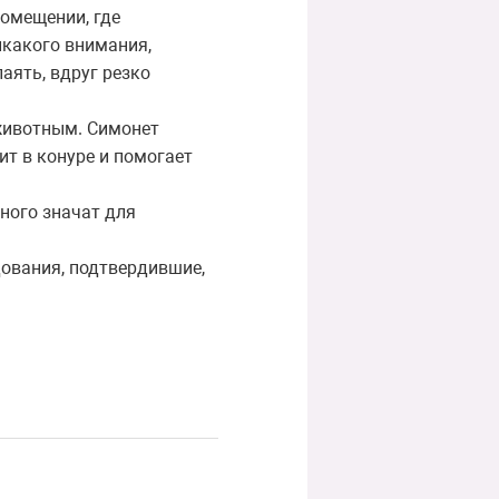
помещении, где
икакого внимания,
аять, вдруг резко
животным. Симонет
дит в конуре и помогает
ного значат для
дования, подтвердившие,