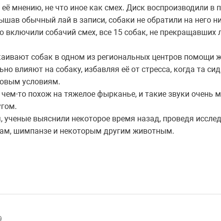
 её мнению, не что иное как смех. Диск воспроизводили в 
ышав обычный лай в записи, собаки не обратили на него н
о включили собачий смех, все 15 собак, не прекращавших л
каивают собак в одном из региональных центров помощи 
ьно влияют на собаку, избавляя её от стресса, когда та си
новым условиям.
чем-то похож на тяжелое фырканье, и такие звуки очень м
угом.
, ученые выяснили некоторое время назад, проведя иссле
кам, шимпанзе и некоторым другим животным.
9