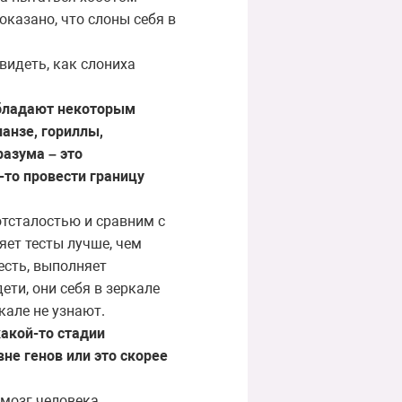
оказано, что слоны себя в
видеть, как слониха
обладают некоторым
анзе, гориллы,
разума – это
-то провести границу
отсталостью и сравним с
яет тесты лучше, чем
есть, выполняет
ети, они себя в зеркале
кале не узнают.
акой-то стадии
вне генов или это скорее
 мозг человека