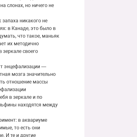
а слонах, но ничего не
к запаха никакого не
ях: в Канаде, это было в
умать, что такое, маньяк
нает их методично
в зеркале своего
ент энцефализации —
тная мозга значительно
вать отношение массы
цефализации
ебя в зеркале и по
ельфины находятся между
еримент: в аквариуме
имые, то есть они
. И те и другие