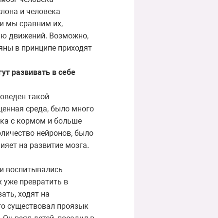
слона и человека
ли мы сравним их,
ию движений. Возможно,
ьяны в принципе приходят
ут развивать в себе
роведен такой
щенная среда, было много
тка с кормом и больше
оличество нейронов, было
ияет на развитие мозга.
ти воспитывались
х уже превратить в
ать, ходят на
что существовал проязык