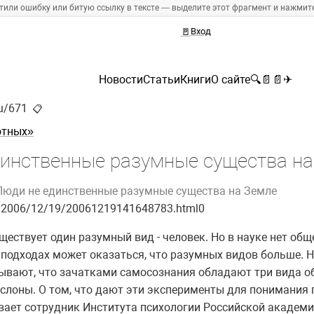
тили ошибку или битую ссылку в тексте — выделите этот фрагмент и нажмите 
🚪
Вход
Новости
Статьи
Книги
О сайте
🔍
📄
📄
✈
ru/671
📋
отных»
инственные разумные существа на
Люди не единственные разумные существа на Земле
le/2006/12/19/20061219141648783.html0
ществует один разумный вид - человек. Но в науке нет общ
 подходах может оказаться, что разумных видов больше. 
ывают, что зачатками самосознания обладают три вида об
 слоны. О том, что дают эти эксперименты для понимания
ает сотрудник Института психологии Российской академи