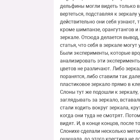
дельфины могли видеть только в 
вертеться, подставляя к зеркалу
действительно они себя узнают, 
кроме шимпанзе, орангутангов и 
зеркале. Отсюда делается вывод,
статья, что себя в зеркале могут
Были эксперименты, которые врод
анализировать эти эксперименты 
цветов не различают. Либо зерка
поранятся, либо ставили так дале
пластиковое зеркало прямо в кле
Слоны тут же подошли к зеркалу, 
заглядывать за зеркало, вставал
стали ходить вокруг зеркала, кру
когда они туда не смотрят. Пото
видят. И, в конце концов, после 
Слонихе сделали несколько меток
ощущала, до этого крестика не д