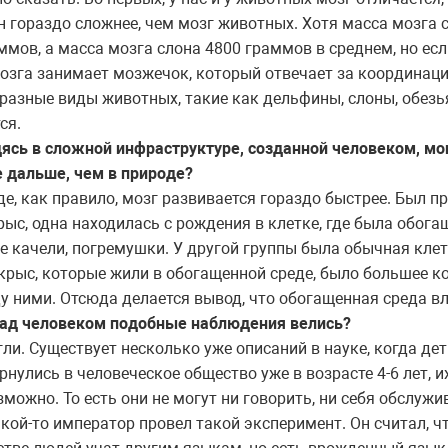
н гораздо сложнее, чем мозг животных. Хотя масса мозга 
аммов, а масса мозга слона 4800 граммов в среднем, но ес
 мозга занимает мозжечок, который отвечает за координац
 разные виды животных, такие как дельфины, слоны, обез
ся.
ясь в сложной инфраструктуре, созданной человеком, мог
е дальше, чем в природе?
е, как правило, мозг развивается гораздо быстрее. Был п
рыс, одна находилась с рождения в клетке, где была обога
е качели, погремушки. У другой группы была обычная кле
у крыс, которые жили в обогащенной среде, было большее к
 ними. Отсюда делается вывод, что обогащенная среда вл
над человеком подобные наблюдения велись?
и. Существует несколько уже описаний в науке, когда де
нулись в человеческое общество уже в возрасте 4-6 лет, и
ожно. То есть они не могут ни говорить, ни себя обслужив
акой-то император провел такой эксперимент. Он считал, 