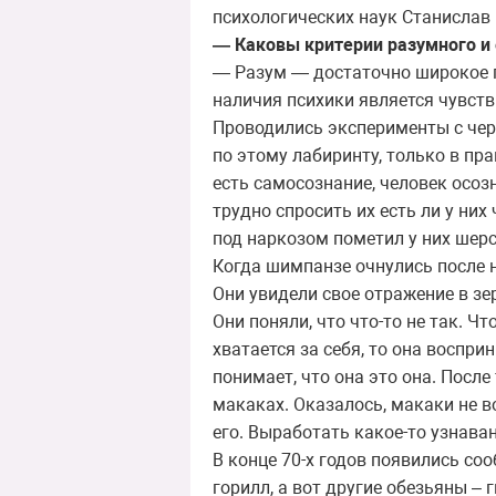
психологических наук Станислав
— Каковы критерии разумного и 
— Разум — достаточно широкое п
наличия психики является чувств
Проводились эксперименты с черв
по этому лабиринту, только в пра
есть самосознание, человек осозн
трудно спросить их есть ли у них
под наркозом пометил у них шерст
Когда шимпанзе очнулись после н
Они увидели свое отражение в зер
Они поняли, что что-то не так. Ч
хватается за себя, то она воспри
понимает, что она это она. Посл
макаках. Оказалось, макаки не 
его. Выработать какое-то узнаван
В конце 70-х годов появились со
горилл, а вот другие обезьяны – 