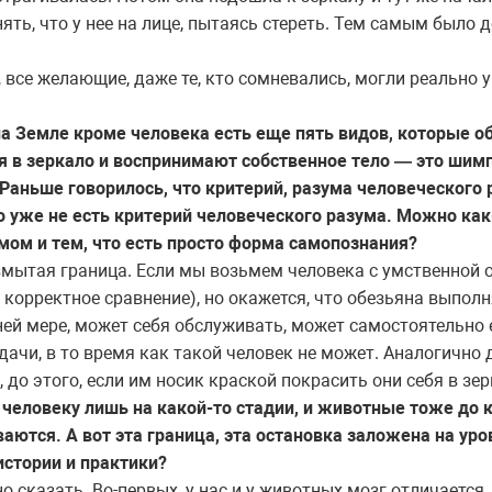
ять, что у нее на лице, пытаясь стереть. Тем самым было д
,
все желающие, даже те, кто сомневались, могли реально у
на Земле кроме человека есть еще пять видов, которые 
я в зеркало и воспринимают собственное тело — это шимп
Раньше говорилось, что критерий, разума человеческого 
о уже не есть критерий человеческого разума. Можно как
мом и тем, что есть просто форма самопознания?
змытая граница. Если мы возьмем человека с умственной 
 корректное сравнение), но окажется, что обезьяна выполн
йней мере, может себя обслуживать, может самостоятельно 
ачи, в то время как такой человек не может. Аналогично д
, до этого, если им носик краской покрасить они себя в зер
человеку лишь на какой-то стадии, и животные тоже до к
аются. А вот эта граница, эта остановка заложена на уро
истории и практики?
 сказать. Во-первых, у нас и у животных мозг отличается,