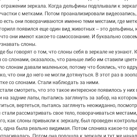
отражении зеркала. Когда дельфины подплывали к зеркалу
 участки с метками. Потом проанализировали видеозапись,
то есть они поворачиваются именно теми местами, где метк
горилл появился еще один вид животных – это дельфины, 
 что они имеют какое-то самосознание. И буквально совс
 узнавать слоны.
е бы говорят о том, что слоны себя в зеркале не узнают. 
со слонами, оказалось, что раньше либо им ставили цвет
ло слонам давали маленькое, потому что боялись, что вдру
ко, что они до него не могли дотянуться. В этот раз в зо
тке со слонами. Стали наблюдать за ними.
стали смотреть, что это такое интересное появилось у них 
и на задние лапы, пытались заглянуть за забор, на которо
титься, вертеться, пытаясь заглянуть неожиданно, посмотре
м стали рассматривать свое тело, поворачиваться местами
того, как слоны привыкли к зеркалу, был проведен контрол
, одна была реально видимая. Потом слониха какое-то вре
отрагивалась. Потом она подошла к зеркалу и тут же нача