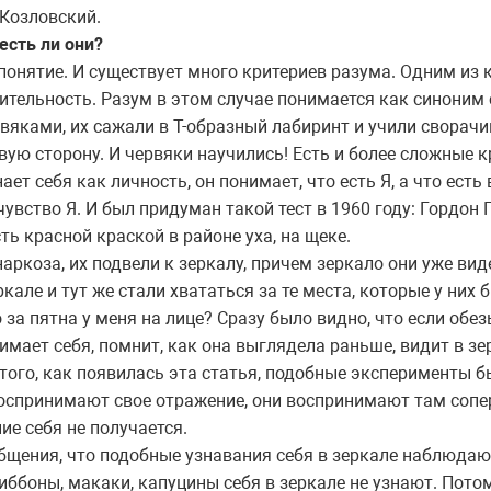
 Козловский.
есть ли они?
онятие. И существует много критериев разума. Одним из 
ительность. Разум в этом случае понимается как синоним 
яками, их сажали в Т-образный лабиринт и учили сворачив
вую сторону. И червяки научились! Есть и более сложные к
ает себя как личность, он понимает, что есть Я, а что ест
 чувство Я. И был придуман такой тест в 1960 году: Гордон
ь красной краской в районе уха, на щеке.
аркоза, их подвели к зеркалу, причем зеркало они уже вид
кале и тут же стали хвататься за те места, которые у них
то за пятна у меня на лице? Сразу было видно, что если обе
нимает себя, помнит, как она выглядела раньше, видит в з
е того, как появилась эта статья, подобные эксперименты 
воспринимают свое отражение, они воспринимают там сопе
ие себя не получается.
общения, что подобные узнавания себя в зеркале наблюдают
гиббоны, макаки, капуцины себя в зеркале не узнают. Пото