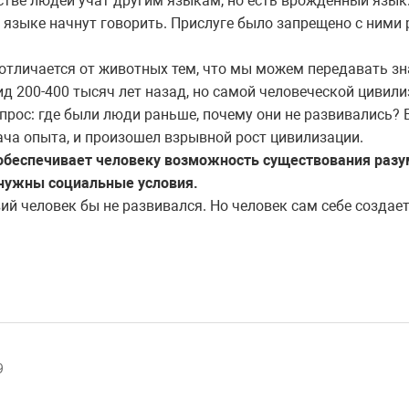
тстве людей учат другим языкам, но есть врожденный язык.
 языке начнут говорить. Прислуге было запрещено с ними 
отличается от животных тем, что мы можем передавать зн
ид 200-400 тысяч лет назад, но самой человеческой цивил
опрос: где были люди раньше, почему они не развивались? 
ача опыта, и произошел взрывной рост цивилизации.
обеспечивает человеку возможность существования разума
е нужны социальные условия.
ий человек бы не развивался. Но человек сам себе создае
9