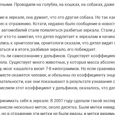
ыми. Проводили на голубях, на кошках, на собаках, даже н
е в зеркале, она думает, что это другая собака. Но так ка
рес к отражению. Кстати, недавно было сообщение в новост
х автомобилей стали появляться разбитые зеркала. Стали д
уг кто-то заметил, что дятел подлетает к зеркалам и начи
ись к орнитологам, орнитологи сказали, что дятел видит 
ться и в итоге, разбивая зеркало, его побеждает.
есть ли самосознание у дельфинов. Существует коэффици
тела. Существует много животных, у которых масса абсолю
ру, мозг кашалота весит 7-8 килограммов. Но если сравни
м месте окажется человек, и обезьяны по коэффициенту эн
ательности, как они показывают в результате узнавания с
числили этот коэффициент у дельфинов, оказалось, что д
принимать себя в зеркале. В 2001 году сделали такой эксп
анесли несколько меток, около десятка. Были метки невид
 но в отражении эти метки не были видны, и метки видимые