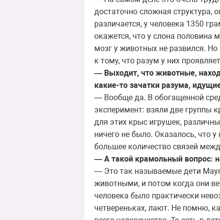
достаточно сложная структура, о
различается, у человека 1350 гр
окажется, что у слона половина
мозг у животных не развился. Но
к тому, что разум у них проявляет
— Выходит, что животные, наход
какие-то зачатки разума, идущи
— Вообще да. В обогащенной сред
эксперимент: взяли две группы к
для этих крыс игрушек, различны
ничего не было. Оказалось, что 
большее количество связей между
— А такой крамольный вопрос: 
— Это так называемые дети Маугл
животными, и потом когда они вер
человека было практически невозм
четвереньках, лают. Не помню, к