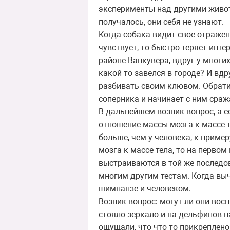
эксперименты над другими животн
получалось, они себя не узнают.
Когда собака видит свое отражени
чувствует, то быстро теряет инте
районе Ванкувера, вдруг у многи
какой-то завелся в городе? И вдр
разбивать своим клювом. Обратил
соперника и начинает с ним сража
В дальнейшем возник вопрос, а 
отношение массы мозга к массе 
больше, чем у человека, к приме
мозга к массе тела, то на перво
выстраиваются в той же последов
многим другим тестам. Когда вы
шимпанзе и человеком.
Возник вопрос: могут ли они вос
стояло зеркало и на дельфинов н
ощущали, что что-то прикреплено,