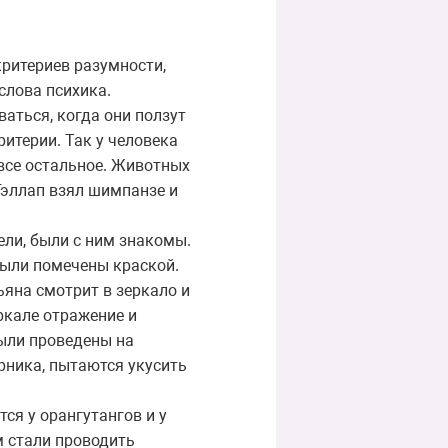
критериев разумности,
слова психика.
аться, когда они ползут
ритерии. Так у человека
ь все остальное. Животных
 Гэллап взял шимпанзе и
ели, были с ним знакомы.
 были помечены краской.
зьяна смотрит в зеркало и
еркале отражение и
были проведены на
рника, пытаются укусить
ся у орангутангов и у
м стали проводить