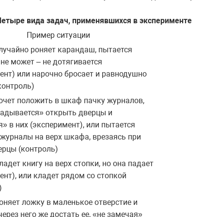
Четыре вида задач, применявшихся в эксперименте
Пример ситуации
лучайно роняет карандаш, пытается
 не может – не дотягивается
ент) или нарочно бросает и равнодушно
контроль)
очет положить в шкаф пачку журналов,
гадывается» открыть дверцы и
я» в них (эксперимент), или пытается
журналы на верх шкафа, врезаясь при
ерцы (контроль)
ладет книгу на верх стопки, но она падает
ент), или кладет рядом со стопкой
)
оняет ложку в маленькое отверстие и
через него же достать ее, «не замечая»