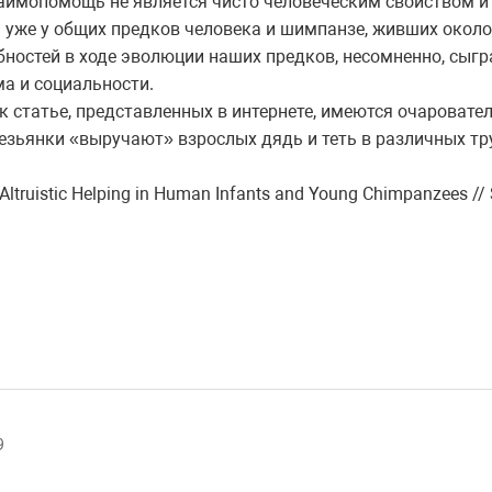
аимопомощь не является чисто человеческим свойством и 
 уже у общих предков человека и шимпанзе, живших около 
бностей в ходе эволюции наших предков, несомненно, сыгр
а и социальности.
к статье, представленных в интернете, имеются очароват
зьянки «выручают» взрослых дядь и теть в различных тр
Altruistic Helping in Human Infants and Young Chimpanzees // S
9