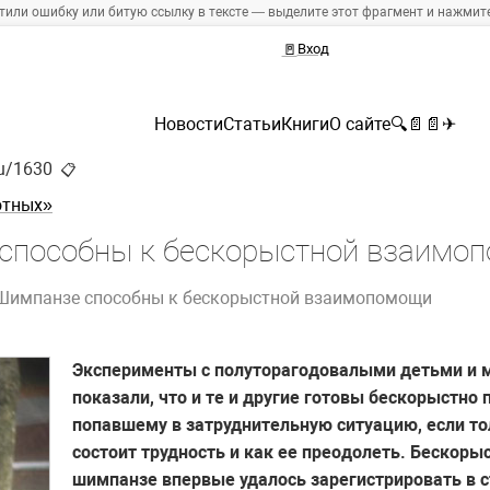
тили ошибку или битую ссылку в тексте — выделите этот фрагмент и нажмите 
🚪
Вход
Новости
Статьи
Книги
О сайте
🔍
📄
📄
✈
ru/1630
📋
отных»
способны к бескорыстной взаимо
Шимпанзе способны к бескорыстной взаимопомощи
Эксперименты с полуторагодовалыми детьми и
показали, что и те и другие готовы бескорыстно 
попавшему в затруднительную ситуацию, если тол
состоит трудность и как ее преодолеть. Бескоры
шимпанзе впервые удалось зарегистрировать в 