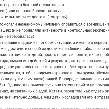
отверстия в боковой стенке ящика
ент) или нарочно бросает ложку в
 и не пытается ее достать (контроль).
помогали незнакомому человеку справиться с возникшей 
ациях (и не проявляли активности в контрольных эксперим
ь не требовалась).
 но лишь в одной из четырех ситуаций, а именно в первой, 
 мог достичь, и способ ее достижения были наиболее очев
зе, в отличие от детей, просто не могли понять, в чем пр
ора, смысл его действий и результат, которого он хочет д
рода не удавалось зарегистрировать бескорыстное альтру
спериментах, чтобы продемонстрировать альтруизм, обезь
 (или другим шимпанзе) пищей. В природе шимпанзе актив
бят. Однако, как выяснилось, они готовы прийти на помощ
чах, не связанных с едой. Кстати, перед тем, как отдать 
 значительно дольше, чем дети, исследовали его и отдав