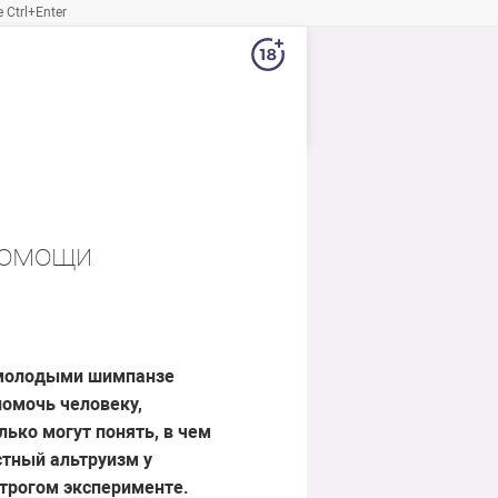
Ctrl+Enter
помощи
 молодыми шимпанзе
помочь человеку,
ько могут понять, в чем
стный альтруизм у
строгом эксперименте.