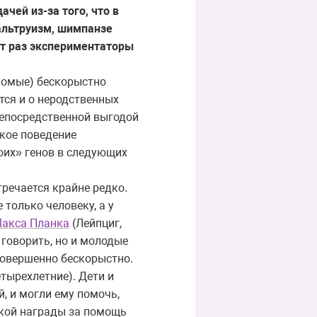
чей из-за того, что в
альтруизм, шимпанзе
от раз экспериментаторы
комые) бескорыстно
тся и о неродственных
непосредственной выгодой
ское поведение
оих» генов в следующих
речается крайне редко.
 только человеку, а у
Макса Планка
(Лейпциг,
 говорить, но и молодые
совершенно бескорыстно.
етырехлетние). Дети и
, и могли ему помочь,
какой награды за помощь