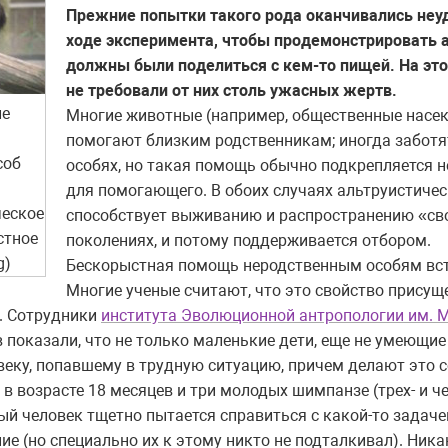
Прежние попытки такого рода оканчивались неуда
ходе эксперимента, чтобы продемонстрировать 
должны были поделиться с кем-то пищей. На эт
не требовали от них столь ужасных жертв.
ие
Многие животные (например, общественные насе
помогают близким родственникам; иногда заботя
соб
особях, но такая помощь обычно подкрепляется 
для помогающего. В обоих случаях альтруистиче
ческое
способствует выживанию и распространению «св
стное
поколениях, и потому поддерживается отбором.
g)
Бескорыстная помощь неродственным особям вст
Многие ученые считают, что это свойство присуще
. Сотрудники
института Эволюционной антропологии им. 
 показали, что не только маленькие дети, еще не умеющие
еку, попавшему в трудную ситуацию, причем делают это 
 в возрасте 18 месяцев и три молодых шимпанзе (трех- и ч
й человек тщетно пытается справиться с какой-то задачей
ние (но специально их к этому никто не подталкивал). Ни