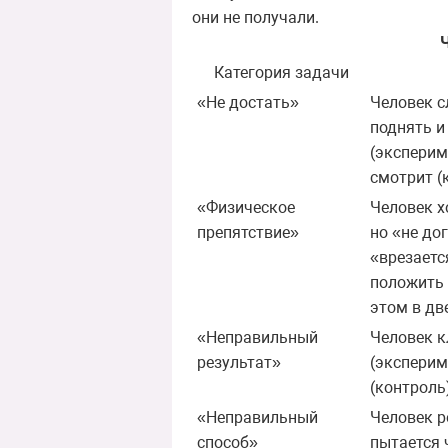
они не получали.
Категория задачи
«Не достать»
Человек с
поднять и
(эксперим
смотрит (
«Физическое
Человек х
препятствие»
но «не до
«врезаетс
положить 
этом в дв
«Неправильный
Человек к
результат»
(эксперим
(контроль
«Неправильный
Человек р
способ»
пытается 