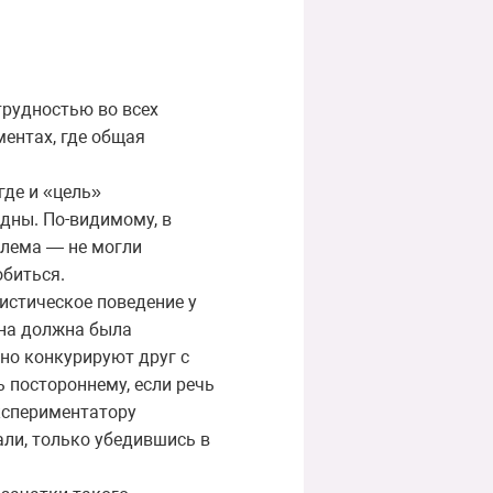
трудностью во всех
ентах, где общая
где и «цель»
идны. По-видимому, в
облема — не могли
обиться.
истическое поведение у
яна должна была
но конкурируют друг с
ь постороннему, если речь
экспериментатору
али, только убедившись в