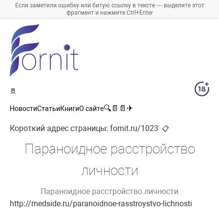
Если заметили ошибку или битую ссылку в тексте — выделите этот
фрагмент и нажмите Ctrl+Enter
🚪
🔍
📄
📄
✈
Новости
Статьи
Книги
О сайте
Короткий адрес страницы:
fornit.ru/1023
📋
Параноидное расстройство
личности
Параноидное расстройство личности
http://medside.ru/paranoidnoe-rasstroystvo-lichnosti