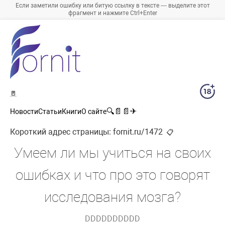
Если заметили ошибку или битую ссылку в тексте — выделите этот
фрагмент и нажмите Ctrl+Enter
🚪
🔍
📄
📄
✈
Новости
Статьи
Книги
О сайте
Короткий адрес страницы:
fornit.ru/1472
📋
Умеем ли мы учиться на своих
ошибках и что про это говорят
исследования мозга?
DDDDDDDDDD