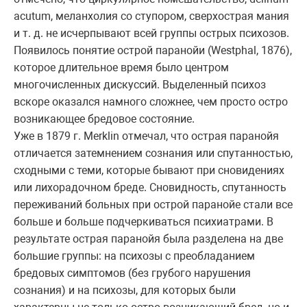
acutum, меланхолия со ступором, сверхострая мания
и т. д. не исчерпывают всей группы острых психозов.
Появилось понятие острой паранойи (Westphal, 1876),
которое длительное время было центром
многочисленных дискуссий. Выделенный психоз
вскоре оказался намного сложнее, чем просто остро
возникающее бредовое состояние.
Уже в 1879 г. Merklin отмечал, что острая паранойя
отличается затемнением сознания или спутанностью,
сходными с теми, которые бывают при сновидениях
или лихорадочном бреде. Сновидность, спутанность
переживаний больных при острой паранойе стали все
больше и больше подчеркиваться психиатрами. В
результате острая паранойя была разделена на две
большие группы: на психозы с преобладанием
бредовых симптомов (без грубого нарушения
сознания) и на психозы, для которых были