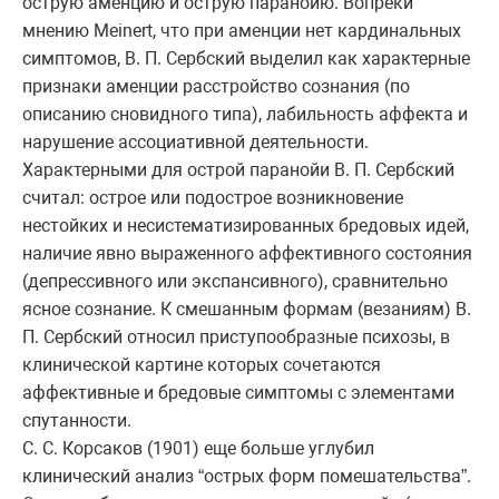
острую аменцию и острую паранойю. Вопреки
мнению Meinert, что при аменции нет кардинальных
симптомов, В. П. Сербский выделил как характерные
признаки аменции расстройство сознания (по
описанию сновидного типа), лабильность аффекта и
нарушение ассоциативной деятельности.
Характерными для острой паранойи В. П. Сербский
считал: острое или подострое возникновение
нестойких и несистематизированных бредовых идей,
наличие явно выраженного аффективного состояния
(депрессивного или экспансивного), сравнительно
ясное сознание. К смешанным формам (везаниям) В.
П. Сербский относил приступообразные психозы, в
клинической картине которых сочетаются
аффективные и бредовые симптомы с элементами
спутанности.
С. С. Корсаков (1901) еще больше углубил
клинический анализ “острых форм помешательства”.