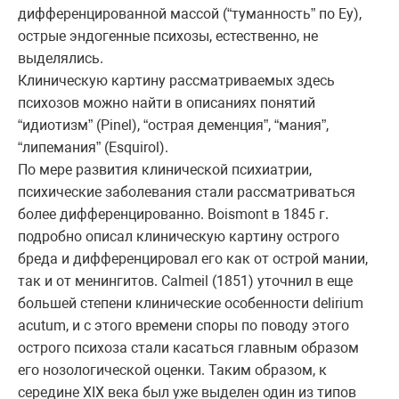
дифференцированной массой (“туманность” по Еу),
острые эндогенные психозы, естественно, не
выделялись.
Клиническую картину рассматриваемых здесь
психозов можно найти в описаниях понятий
“идиотизм” (Pinel), “острая деменция”, “мания”,
“липемания” (Esquirol).
По мере развития клинической психиатрии,
психические заболевания стали рассматриваться
более дифференцированно. Boismont в 1845 г.
подробно описал клиническую картину острого
бреда и дифференцировал его как от острой мании,
так и от менингитов. Calmeil (1851) уточнил в еще
большей степени клинические особенности delirium
acutum, и с этого времени споры по поводу этого
острого психоза стали касаться главным образом
его нозологической оценки. Таким образом, к
середине XIX века был уже выделен один из типов