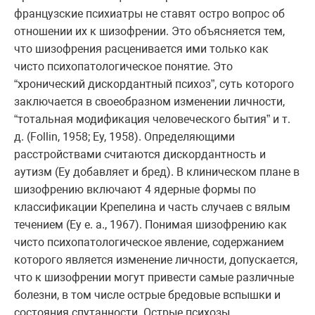
французские психиатры не ставят остро вопрос об
отношении их к шизофрении. Это объясняется тем,
что шизофрения расценивается ими только как
чисто психопатологическое понятие. Это
“хронический дискордантный психоз”, суть которого
заключается в своеобразном изменении личности,
“тотальная модификация человеческого бытия” и т.
д. (Follin, 1958; Еу, 1958). Определяющими
расстройствами считаются дискордантность и
аутизм (Еу добавляет и бред). В клиническом плане в
шизофрению включают 4 ядерные формы по
классификации Крепелина и часть случаев с вялым
течением (Еу е. а., 1967). Понимая шизофрению как
чисто психопатологическое явление, содержанием
которого является изменение личности, допускается,
что к шизофрении могут привести самые различные
болезни, в том числе острые бредовые вспышки и
состояния спутанности. Острые психозы