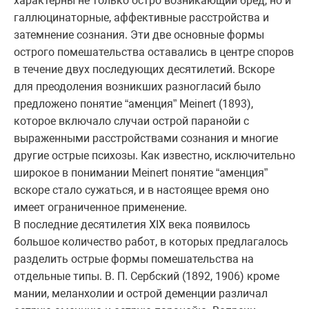
характерны не только остро возникающий бред, но и
галлюцинаторные, аффективные расстройства и
затемнение сознания. Эти две основные формы
острого помешательства оставались в центре споров
в течение двух последующих десятилетий. Вскоре
для преодоления возникших разногласий было
предложено понятие “аменция” Meinert (1893),
которое включало случаи острой паранойи с
выраженными расстройствами сознания и многие
другие острые психозы. Как известно, исключительно
широкое в понимании Meinert понятие “аменция”
вскоре стало сужаться, и в настоящее время оно
имеет ограниченное применение.
В последние десятилетия XIX века появилось
большое количество работ, в которых предлагалось
разделить острые формы помешательства на
отдельные типы. В. П. Сербский (1892, 1906) кроме
мании, меланхолии и острой деменции различал