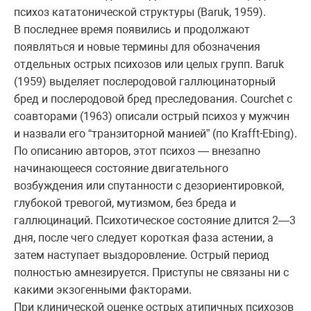
психоз кататонической структуры (Baruk, 1959).
В последнее время появились и продолжают
появляться и новые термины для обозначения
отдельных острых психозов или целых групп. Baruk
(1959) выделяет послеродовой галлюцинаторный
бред и послеродовой бред преследования. Courchet с
соавторами (1963) описали острый психоз у мужчин
и назвали его “транзиторной манией” (по Krafft-Ebing).
По описанию авторов, этот психоз — внезапно
начинающееся состояние двигательного
возбуждения или спутанности с дезориентировкой,
глубокой тревогой, мутизмом, без бреда и
галлюцинаций. Психотическое состояние длится 2—3
дня, после чего следует короткая фаза астении, а
затем наступает выздоровление. Острый период
полностью амнезируется. Приступы не связаны ни с
какими экзогенными факторами.
При клинической оценке острых атипичных психозов