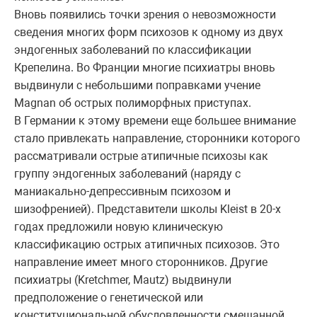
Вновь появились точки зрения о невозможности
сведения многих форм психозов к одному из двух
эндогенных заболеваний по классификации
Крепелина. Во Франции многие психиатры вновь
выдвинули с небольшими поправками учение
Magnan об острых полиморфных приступах.
В Германии к этому времени еще большее внимание
стало привлекать направление, сторонники которого
рассматривали острые атипичные психозы как
группу эндогенных заболеваний (наряду с
маниакально-депрессивным психозом и
шизофренией). Представители школы Kleist в 20-х
годах предложили новую клиническую
классификацию острых атипичных психозов. Это
направление имеет много сторонников. Другие
психиатры (Kretchmer, Mautz) выдвинули
предположение о генетической или
конституциональной обусловленности смешанной