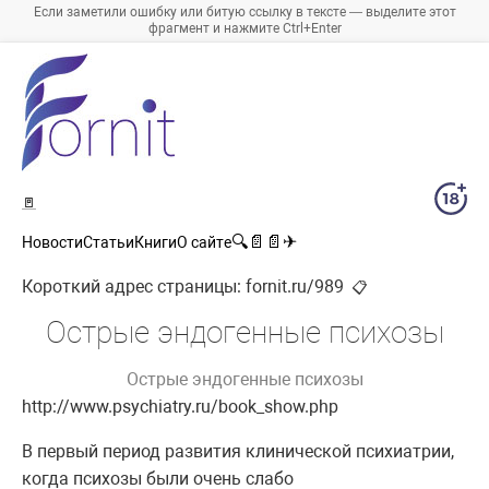
Если заметили ошибку или битую ссылку в тексте — выделите этот
фрагмент и нажмите Ctrl+Enter
🚪
🔍
📄
📄
✈
Новости
Статьи
Книги
О сайте
Короткий адрес страницы:
fornit.ru/989
📋
Острые эндогенные психозы
Острые эндогенные психозы
http://www.psychiatry.ru/book_show.php
В первый период развития клинической психиатрии,
когда психозы были очень слабо