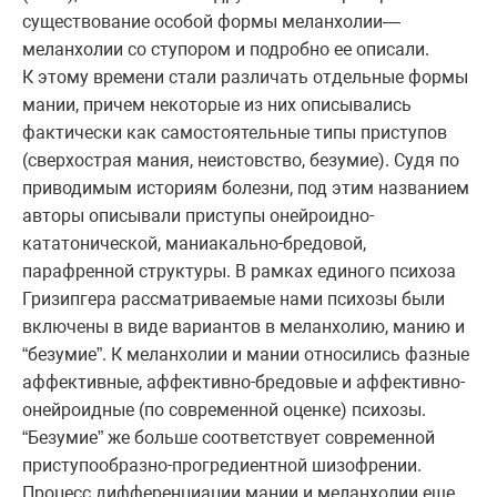
существование особой формы меланхолии—
меланхолии со ступором и подробно ее описали.
К этому времени стали различать отдельные формы
мании, причем некоторые из них описывались
фактически как самостоятельные типы приступов
(сверхострая мания, неистовство, безумие). Судя по
приводимым историям болезни, под этим названием
авторы описывали приступы онейроидно-
кататонической, маниакально-бредовой,
парафренной структуры. В рамках единого психоза
Гризипгера рассматриваемые нами психозы были
включены в виде вариантов в меланхолию, манию и
“безумие”. К меланхолии и мании относились фазные
аффективные, аффективно-бредовые и аффективно-
онейроидные (по современной оценке) психозы.
“Безумие” же больше соответствует современной
приступообразно-прогредиентной шизофрении.
Процесс дифференциации мании и меланхолии еще