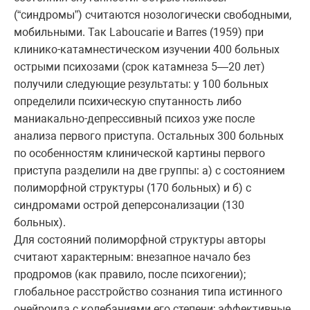
(“синдромы”) считаются нозологически свободными,
мобильными. Так Laboucarie и Barres (1959) при
клинико-катамнестическом изучении 400 больных
острыми психозами (срок катамнеза 5—20 лет)
получили следующие результаты: у 100 больных
определили психическую спутанность либо
маниакально-депрессивный психоз уже после
анализа первого приступа. Остальных 300 больных
по особенностям клинической картины первого
приступа разделили на две группы: а) с состоянием
полиморфной структуры (170 больных) и б) с
синдромами острой деперсонализации (130
больных).
Для состояний полиморфной структуры авторы
считают характерным: внезапное начало без
продромов (как правило, после психогении);
глобальное расстройство сознания типа истинного
онейроида с колебаниями его степени; аффективные