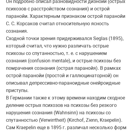
Он подробно описал разновидности дизнойи (острых
психозов с расстройством сознания) и острой
паранойи. Характерным признаком острой паранойи
С. С. Корсаков считал относительную ясность
сознания.
Сходной точки зрения придерживался Seglas (1895),
который считал, что нужно различать острые
психозы со спутанностью, т. е. с нарушением
сознания (confusion mentale), и острые психозы без
помрачения сознания (острая паранойя). В рамках
острой паранойи (простой и галлюцинаторной) он
описывал депрессивно-параноидные онейроидные
приступы.
В Германии также к этому времени находим сходное
деление острых психозов на психозы без резкого
нарушения сознания (Wahnsinn) на психозы со
спутанностью (Verwirrtheit) (Kirchof, Zienn, Kraepelin).
Сам Kraepelin еще в 1895 г. различал несколько форм