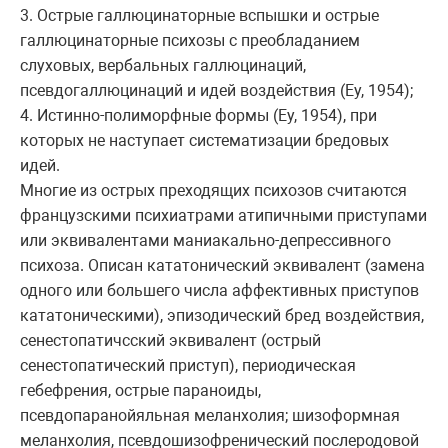
3. Острые галлюцинаторные вспышки и острые
галлюцинаторные психозы с преобладанием
слуховых, вербальных галлюцинаций,
псевдогаллюцинаций и идей воздействия (Еу, 1954);
4. Истинно-полиморфные формы (Еу, 1954), при
которых не наступает систематизации бредовых
идей.
Многие из острых преходящих психозов считаются
французскими психиатрами атипичными приступами
или эквивалентами маниакально-депрессивного
психоза. Описан кататонический эквивалент (замена
одного или большего числа аффективных приступов
кататоническими), эпизодический бред воздействия,
сенестопатичсский эквивалент (острый
сенестопатический приступ), периодическая
гебефрения, острые параноиды,
псевдопаранойяльная меланхолия; шизоформная
меланхолия, псевдошизофренический послеродовой