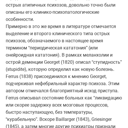
острых атипичных психозов, довольно точно были
описаны его клинико-психопатологические
особенности.
Примерно в это же время в литературе отмечается
выделение и второго клинического типа острых
психозов, обозначаемого в настоящее время
термином “периодическая кататония” (или
онейроидная кататония). В рамках меланхолии и
острой деменции Georget (1820) описал “ступидность”
(stupidite), которую определил как новую болезнь.
Ferrus (1838) присоединился к мнению Georget,
подчеркивая нефебрильный характер психоза. Этим
автором отмечался благоприятный исход приступа.
Ferrus описывал состояние больных как “ликвидацию
или скорее задержку всех мозговых процессов,
быстро наступающую, без температуры,
“курабельную”. Вскоре Baillarger (1843), Griesinger
(1845), а затем многие другие психиатры признали