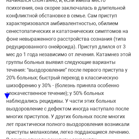
начинался спонтанно, и, если имела место
психогения, она скорее заключалась в длительной
конфликтной обстановке в семье. Сам приступ
характеризовался амбивалентностью, обилием
сенестопатических и кататонических симптомов на
фоне невыраженного расстройства сознания (типа
редуцированного онейроида). Приступ длился от 3
мес до 1 года независимо от лечения. Катамнез этой
группы больных выявил следующие варианты
течения: “выздоровление” после первого приступа у
20% больных; быстрый переход в классическую
шизофрению у 30% - (болезнь приняла особенно
▼
злокачественное течение); у 50% больных
наблюдались рецидивы. У части этих больных
выздоровление с дефектом иногда наступало после
многих приступов. У других больных после многих
лет практически полного выздоровления возникали
приступы меланхолии, легко поддающиеся лечению.