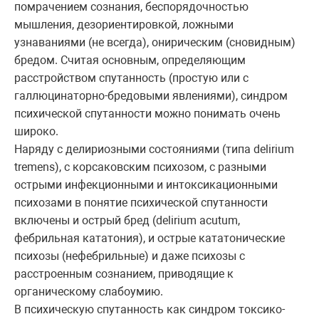
помрачением сознания, беспорядочностью
мышления, дезориентировкой, ложными
узнаваниями (не всегда), онирическим (сновидным)
бредом. Считая основным, определяющим
расстройством спутанность (простую или с
галлюцинаторно-бредовыми явлениями), синдром
психической спутанности можно понимать очень
широко.
Наряду с делириозными состояниями (типа delirium
tremens), с корсаковским психозом, с разными
острыми инфекционными и интоксикационными
психозами в понятие психической спутанности
включены и острый бред (delirium acutum,
фебрильная кататония), и острые кататонические
психозы (нефебрильные) и даже психозы с
расстроенным сознанием, приводящие к
органическому слабоумию.
В психическую спутанность как синдром токсико-