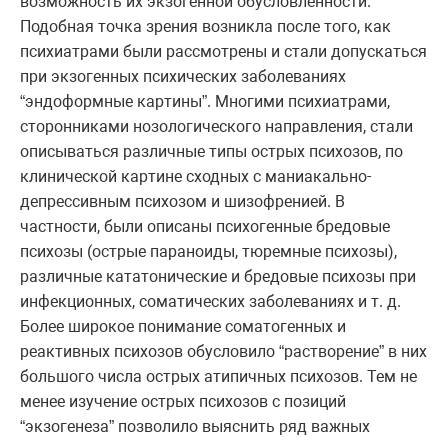
возможность их экзогенной обусловленности.
Подобная точка зрения возникла после того, как
психиатрами были рассмотрены и стали допускаться
при экзогенных психических заболеваниях
“эндоформные картины”. Многими психиатрами,
сторонниками нозологического направления, стали
описываться различные типы острых психозов, по
клинической картине сходных с маниакально-
депрессивным психозом и шизофренией. В
частности, были описаны психогенные бредовые
психозы (острые параноиды, тюремные психозы),
различные кататонические и бредовые психозы при
инфекционных, соматических заболеваниях и т. д.
Более широкое понимание соматогенных и
реактивных психозов обусловило “растворение” в них
большого числа острых атипичных психозов. Тем не
менее изучение острых психозов с позиций
“экзогенеза” позволило выяснить ряд важных