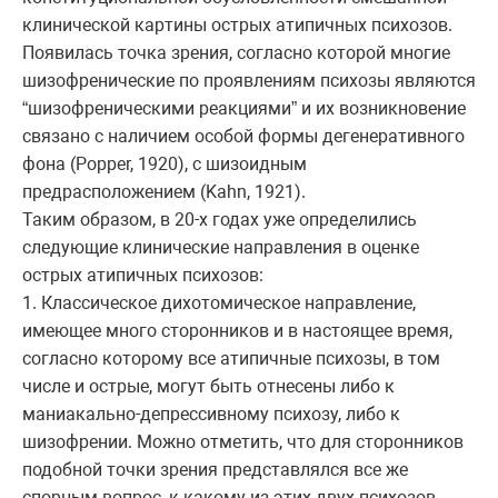
клинической картины острых атипичных психозов.
Появилась точка зрения, согласно которой многие
шизофренические по проявлениям психозы являются
“шизофреническими реакциями” и их возникновение
связано с наличием особой формы дегенеративного
фона (Popper, 1920), с шизоидным
предрасположением (Kahn, 1921).
Таким образом, в 20-х годах уже определились
следующие клинические направления в оценке
острых атипичных психозов:
1. Классическое дихотомическое направление,
имеющее много сторонников и в настоящее время,
согласно которому все атипичные психозы, в том
числе и острые, могут быть отнесены либо к
маниакально-депрессивному психозу, либо к
шизофрении. Можно отметить, что для сторонников
подобной точки зрения представлялся все же
спорным вопрос, к какому из этих двух психозов