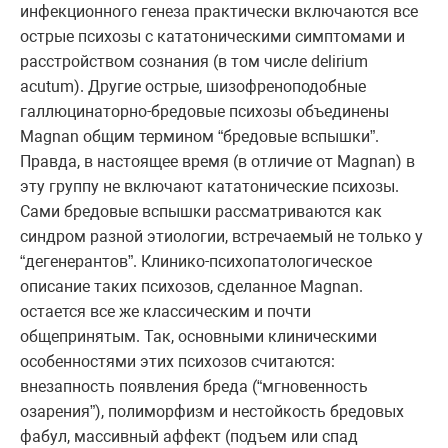
инфекционного генеза практически включаются все
острые психозы с кататоническими симптомами и
расстройством сознания (в том числе delirium
acutum). Другие острые, шизофреноподобные
галлюцинаторно-бредовые психозы объединены
Magnan общим термином “бредовые вспышки”.
Правда, в настоящее время (в отличие от Magnan) в
эту группу не включают кататонические психозы.
Сами бредовые вспышки рассматриваются как
синдром разной этиологии, встречаемый не только у
“дегенерантов”. Клинико-психопатологическое
описание таких психозов, сделанное Magnan.
остается все же классическим и почти
общепринятым. Так, основными клиническими
особенностями этих психозов считаются:
внезапность появления бреда (“мгновенность
озарения”), полиморфизм и нестойкость бредовых
фабул, массивный аффект (подъем или спад