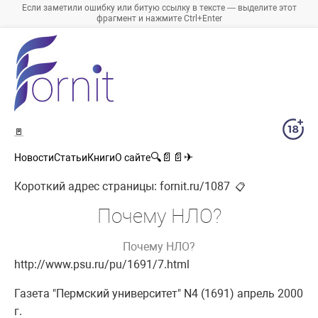
Если заметили ошибку или битую ссылку в тексте — выделите этот
фрагмент и нажмите Ctrl+Enter
🚪
🔍
📄
📄
✈
Новости
Статьи
Книги
О сайте
Короткий адрес страницы:
fornit.ru/1087
📋
Почему НЛО?
Почему НЛО?
http://www.psu.ru/pu/1691/7.html
Газета "Пермский университет" N4 (1691) апрель 2000
г.