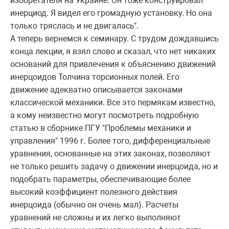
изобретателя на Украине. Он тоже конструировал
инерциод. Я видел его громадную установку. Но она
только тряслась и не двигалась".
А теперь вернемся к семинару. С трудом дождавшись
конца лекции, я взял слово и сказал, что нет никаких
оснований для привлечения к объяснению движений
инерцоидов Толчина торсионных полей. Его
движение адекватно описывается законами
классической механики. Все это пермякам известно,
а кому неизвестно могут посмотреть подробную
статью в сборнике ПГУ "Проблемы механики и
управления" 1996 г. Более того, дифференциальные
уравнения, основанные на этих законах, позволяют
не только решить задачу о движении инерцоида, но и
подобрать параметры, обеспечивающие более
высокий коэффициент полезного действия
инерцоида (обычно он очень мал). Расчеты
уравнений не сложны и их легко выполняют