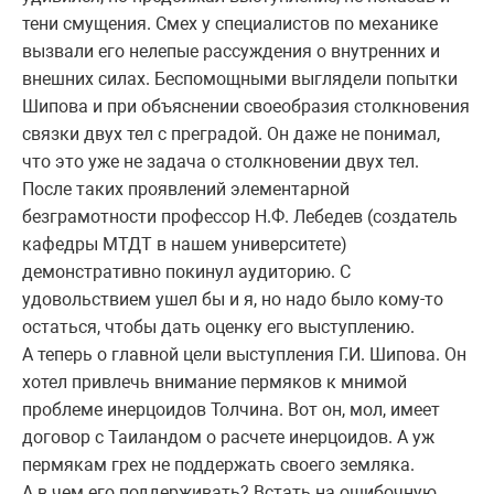
тени смущения. Смех у специалистов по механике
вызвали его нелепые рассуждения о внутренних и
внешних силах. Беспомощными выглядели попытки
Шипова и при объяснении своеобразия столкновения
связки двух тел с преградой. Он даже не понимал,
что это уже не задача о столкновении двух тел.
После таких проявлений элементарной
безграмотности профессор Н.Ф. Лебедев (создатель
кафедры МТДТ в нашем университете)
демонстративно покинул аудиторию. С
удовольствием ушел бы и я, но надо было кому-то
остаться, чтобы дать оценку его выступлению.
А теперь о главной цели выступления Г.И. Шипова. Он
хотел привлечь внимание пермяков к мнимой
проблеме инерцоидов Толчина. Вот он, мол, имеет
договор с Таиландом о расчете инерцоидов. А уж
пермякам грех не поддержать своего земляка.
А в чем его поддерживать? Встать на ошибочную