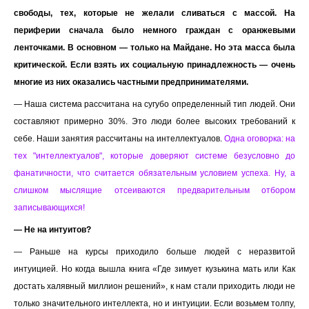
свободы, тех, которые не желали сливаться с массой. На
периферии сначала было немного граждан с оранжевыми
ленточками. В основном — только на Майдане. Но эта масса была
критической. Если взять их социальную принадлежность — очень
многие из них оказались частными предпринимателями.
— Наша система рассчитана на сугубо определенный тип людей. Они
составляют примерно 30%. Это люди более высоких требований к
себе. Наши занятия рассчитаны на интеллектуалов.
Одна оговорка: на
тех "интеллектуалов", которые доверяют системе безусловно до
фанатичности, что считается обязательным условием успеха. Ну, а
слишком мыслящие отсеиваются предварительным отбором
записывающихся!
— Не на интуитов?
— Раньше на курсы приходило больше людей с неразвитой
интуицией. Но когда вышла книга «Где зимует кузькина мать или Как
достать халявный миллион решений», к нам стали приходить люди не
только значительного интеллекта, но и интуиции. Если возьмем толпу,