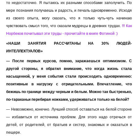
то недостаточно. Я пытаюсь их разными способами заполучить. По
мере познания получаешь и радость, и печаль одновременно. Исходя
из своего опыта, могу сказать, что я только чуть-чуть начинаю
чувствовать смысл того, что сказали мудрецы в древних трудах.
!!! Как
Норбеков почитывал эти труды - прочитайте в книге Фотиной :)
«НАШИ ЗАНЯТИЯ РАССЧИТАНЫ НА 30% ЛЮДЕЙ-
ИНТЕЛЛЕКТУАЛОВ»
— После первых курсов, помню, заражаешься оптимизмом. С
другой стороны, я обратил внимание, что когда жизнь стала
насыщенной, у меня события стали происходить одновременно:
позитивные в нагрузку с отрицательными. Впечатление, что
бежишь по границе между черным и белым. Можно так быстренько,
по-тараканьи перебирая ножками, удерживаться только на белой?
— Невозможно, конечно. Лучший способ оставаться на белой стороне
— избавиться от источника проблем. Для этого надо отречься от
детей, от родителей, от братьев и сестер, знакомых и оказаться в
пещере.