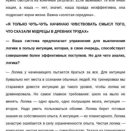
нужно смотреть на конечный результат. Если выживают те или иные
нации, а наша — нет, значит, наша правда неэффективна, она
подрезает корни жизни. Важна «золотая середина».
«Я ТОЛЬКО ЧУТЬ-ЧУТЬ НАЧИНАЮ ЧУВСТВОВАТЬ СМЫСЛ ТОГО,
ЧТО СКАЗАЛИ МУДРЕЦЫ В ДРЕВНИХ ТРУДАХ»
— Ваша система предполагает упражнения для выключения
логики в пользу интуиции, которая, в свою очередь, способствует
совершению более эффективных поступков. Но для чего анализ,
логика?
— Логика у начинающего пытается браться за все. Для интуиции
буквально нет места в сознании обычных людей. На тренировках мы
стараемся довести интуицию до такого уровня, чтобы логика не
доминировала. Но самое главное требование: шило на мыло не
менять. Логика — одно крыло, одно полушарие мозга, интуиция —
второе. Надо уметь пользоваться обоими. Логика берет готовые
знания из собственного опыта. А интуиция — из планетарного. Логика
зачастую ошибается в силу ограниченности опыта. Чистая логика —
компьютер, чистая интуиция — сумасбродство. Задача на тренировках