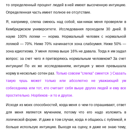
то определенный процент людей в ней имеют высоченную интуицию.
Определенная часть имеет полное ее отсутствие.
Я, например, слегка смеюсь над собой, как-никак меня проверяли в
Кембриджском университете. Исследования проходили 30 дней. В
науке 100% логики — норма. Нормальный человек с нормальной
логикой — 70%. Ниже 70% начинается зона слабоумия. Ниже 50% —
зона идиотизма. У меня логика выше 16% не давала. Тогда я им задал
вопрос: за счет чего я притворяюсь нормальным человеком? За счет
интуиции! По их же исследованиям, интуиция у меня превышала
норму в несколько сотен раз.
Только совсем "слегка" смеется :) Сказать
такую чушь может только или абсолютно не уважающий ум
собеседника или тот, кто считает себя выше других людей и ему все
простительно. Норбеков - и то и другое.
Исходя из моих способностей, когда меня о чем-то спрашивают, ответ
для меня является мучением, потому что его надо изложить в
логической форме. И даже в том случае, когда я общаюсь с публикой, я
больше использую интуицию. Выходя на сцену, я даже не знаю тему,