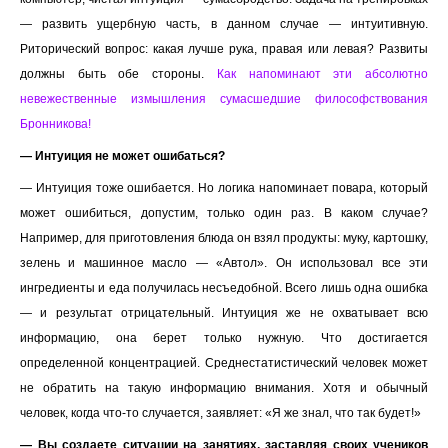
— развить ущербную часть, в данном случае — интуитивную.
Риторический вопрос: какая лучше рука, правая или левая? Развиты
должны быть обе стороны.
Как напоминают эти абсолютно
невежественные измышления сумасшедшие философствования
Бронникова!
— Интуиция не может ошибаться?
— Интуиция тоже ошибается. Но логика напоминает повара, который
может ошибиться, допустим, только один раз. В каком случае?
Например, для приготовления блюда он взял продукты: муку, картошку,
зелень и машинное масло — «Автол». Он использовал все эти
ингредиенты и еда получилась несъедобной. Всего лишь одна ошибка
— и результат отрицательный. Интуиция же не охватывает всю
информацию, она берет только нужную. Что достигается
определенной концентрацией. Среднестатистический человек может
не обратить на такую информацию внимания. Хотя и обычный
человек, когда что-то случается, заявляет: «Я же знал, что так будет!»
— Вы создаете ситуации на занятиях, заставляя своих учеников