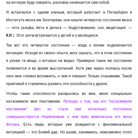
на которую буду говорить, разговор начинается сам собой.
Я встречался с одним ученым, который работает в Петербурге в
Институте мозга им. Бехтерева, они нашли четвертое состояние мозга
— тета (альфа, бета и дельта — бодрствование, сон, медитация. —
К.Р.
). Этот ритм встречается у детей и у молящихся.
Так вот это четвертое состояние — когда к логике подключается
интуиция. Исходя из своего опыта, могу сказать, что в этом состоянии
я узнаю те вещи, о которых не ведал. Примерно такое же состояния
появляется и во время выступлений. Хотя уже через полчаса после
него мне сложно вспомнить, о чем я говорил. Только отрывками. Такой
практикой я стремлюсь развить эти способности у других.
Чтобы такие способности раскрылись во мне, меня специально
натаскивали мои Наставники.
Легенда о том, как его "натаскивали
наставники" (вот их стало уже несколько) постоянно
совершенствуется Норбековым, о чем ярко живописала его жена
Фотина.
Есть люди, которые уже рождаются с феноменальной
интуицией — это Божий дар. Но разве, занимаясь, невозможно этого