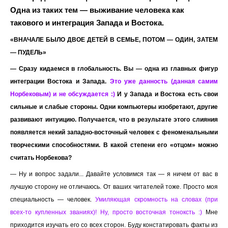
Одна из таких тем — выживание человека как
такового и интеграция Запада и Востока.
«ВНАЧАЛЕ БЫЛО ДВОЕ ДЕТЕЙ В СЕМЬЕ, ПОТОМ — ОДИН, ЗАТЕМ
— ПУДЕЛЬ»
— Сразу кидаемся в глобальность. Вы — одна из главных фигур
интеграции Востока и Запада.
Это уже данность (данная самим
Норбековым) и не обсуждается :)
И у Запада и Востока есть свои
сильные и слабые стороны. Одни компьютеры изобретают, другие
развивают интуицию. Получается, что в результате этого слияния
появляется некий западно-восточный человек с феноменальными
творческими способностями. В какой степени его «отцом» можно
считать Норбекова?
— Ну и вопрос задали... Давайте условимся так — я ничем от вас в
лучшую сторону не отличаюсь. От ваших читателей тоже. Просто моя
специальность — человек.
Умиляющая скромность на словах (при
всех-то купленных званиях)! Ну, просто восточная тоноксть :)
Мне
приходится изучать его со всех сторон. Буду констатировать факты из