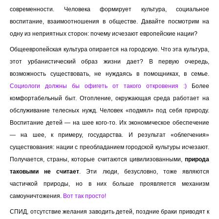
современности. Человека формирует культура, социальное
воспитание, взаимоотношения в обществе. Давайте посмотрим на
одну из неприятных сторон: почему исчезают европейские нации?
Общеевропейская культура опирается на городскую. Что эта культура,
этот урбанистический образ жизни дает? В первую очередь,
возможность существовать, не нуждаясь в помощниках, в семье.
Социологи должны бы офигеть от такого откровения :)
Более
комфортабельный быт. Отопление, окружающая среда работает на
обслуживание телесных нужд. Человек «подмял» под себя природу.
Воспитание детей — на шее кого-то. Их экономическое обеспечение
— на шее, к примеру, государства. И результат «облегчения»
существования: нации с преобладанием городской культуры исчезают.
Получается, страны, которые считаются цивилизованными,
природа
таковыми не считает
. Эти люди, безусловно, тоже являются
частичкой природы, но в них больше проявляется механизм
самоуничтожения.
Вот так просто!
СПИД, отсутствие желания заводить детей, поздние браки приводят к