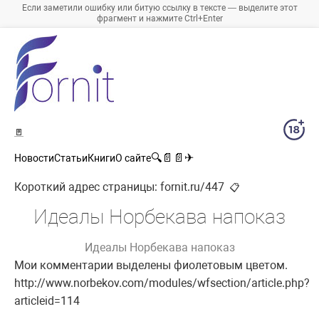
Если заметили ошибку или битую ссылку в тексте — выделите этот
фрагмент и нажмите Ctrl+Enter
🚪
🔍
📄
📄
✈
Новости
Статьи
Книги
О сайте
Короткий адрес страницы:
fornit.ru/447
📋
Идеалы Норбекава напоказ
Идеалы Норбекава напоказ
Мои комментарии выделены фиолетовым цветом.
http://www.norbekov.com/modules/wfsection/article.php?
articleid=114