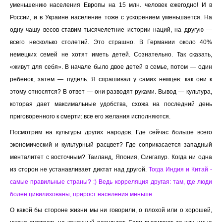
уменьшению населения Европы на 15 млн. человек ежегодно! И в
России, и в Украине население тоже с ускорением уменьшается. На
одну чашу весов ставим тысячелетние истории наций, на другую —
всего несколько столетий. Это страшно. В Германии около 40%
немецких семей не хотят иметь детей. Сознательно. Так сказать,
«живут для себя». В начале было двое детей в семье, потом — один
ребенок, затем — пудель. Я спрашивал у самих немцев: как они к
этому относятся? В ответ — они разводят руками. Вывод — культура,
которая дает максимальные удобства, схожа на последний день
приговоренного к смерти: все его желания исполняются.
Посмотрим на культуры других народов. Где сейчас больше всего
экономический и культурный расцвет? Где соприкасается западный
менталитет с восточным? Таиланд, Япония, Сингапур. Когда ни одна
из сторон не устанавливает диктат над другой.
Тогда Индия и Китай -
самые правильные страны? :) Ведь корреляция другая: там, где люди
более цивилизованы, прирост населения меньше.
О какой бы стороне жизни мы ни говорили, о плохой или о хорошей,