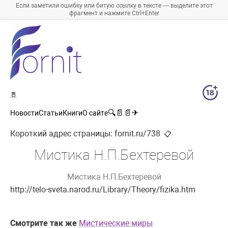
Если заметили ошибку или битую ссылку в тексте — выделите этот
фрагмент и нажмите Ctrl+Enter
🚪
🔍
📄
📄
✈
Новости
Статьи
Книги
О сайте
Короткий адрес страницы:
fornit.ru/738
📋
Мистика Н.П.Бехтеревой
Мистика Н.П.Бехтеревой
http://telo-sveta.narod.ru/Library/Theory/fizika.htm
Смотрите так же
Мистические миры