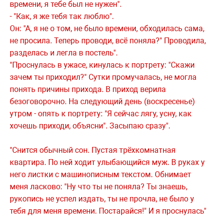
времени, я тебе был не нужен".
- "Как, я же тебя так люблю".
Он: "А, я не о том, не было времени, обходилась сама,
не просила. Теперь проводи, всё поняла?" Проводила,
разделась и легла в постель".
"Проснулась в ужасе, кинулась к портрету: "Скажи
зачем ты приходил?" Сутки промучалась, не могла
понять причины прихода. В приход верила
безоговорочно. На следующий день (воскресенье)
утром - опять к портрету: "Я сейчас лягу, усну, как
хочешь приходи, объясни". Засыпаю сразу".
"Снится обычный сон. Пустая трёхкомнатная
квартира. По ней ходит улыбающийся муж. В руках у
него листки с машинописным текстом. Обнимает
меня ласково: "Ну что ты не поняла? Ты знаешь,
рукопись не успел издать, ты не прочла, не было у
тебя для меня времени. Постарайся!" И я проснулась"