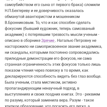
самоубийством его сына от первого брака) сломили
Н.П.Бехтереву и ее доверчивость оказалась
обманутой авантюристом и мошенником
В.Бронниковым. То, что и как способен сделать
фокусник (бывший художник, теперь самозваный
академик) с потерявшим трезвость мысли ученым -
описано в сборнике
Зрячие
. Наталью Петровну не
насторожило ни самоприсвоенное звание академика,
ни скандалы, которыми постоянно сопровождались
прилюдные демонстрации его фокусов, ни сама
странная ограниченность этих фокусов только лишь
показом чтения через повязку в то время, как
декларируются способность видеть без глаз вообще.
Была ученым, стала мистиком, активно
пропагандирующим ненаучный подход, в
выступлениях и своих поздних книгах. Это - реквием
по разуму, который заменила вера. Разум - такое
хрупкое образование, что погасить его легко, а