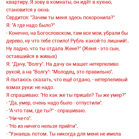
квартиру. Я зову в комнаты, он идёт в кухню,
становится у окна.
Сердится: "Зачем ты меня здесь похоронила?"
Я: "А где надо было?"
- Конечно, на Богословском, там все мои, убрали бы
дерево, ну что тебе стоило! Рубль какой-то лишний!..
Ну ладно, что ты отдала Жене?" (Женя - это сын,
оставшийся в живых)
Я: "Дачу, "Волгу". На дачу он машет нетерпеливо
рукой, а на "Волгу": "Молодец, это правильно".
Я пытаюсь сказать, что ещё отдано, - нетерпеливый
взмах руки: не надо.
Я спрашиваю: "Но как же ты пришёл? Ты же умер?"
- "Да, умер, очень надо было - отпустили".
- "А что там, где ты?" - спрашиваю.
- "Ни-че-го".
- "Но из ничего нельзя прийти".
- "Узнаешь потом. Ты никогда для меня не имела