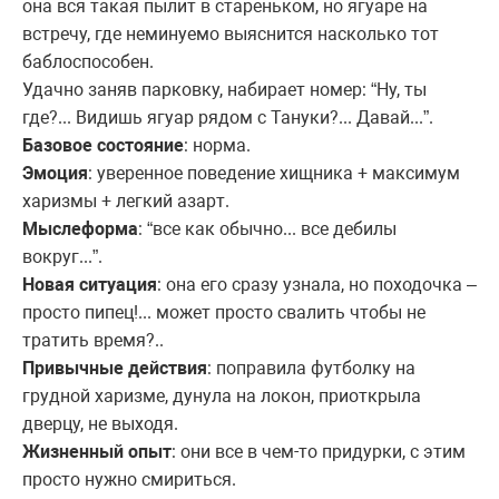
она вся такая пылит в стареньком, но ягуаре на
встречу, где неминуемо выяснится насколько тот
баблоспособен.
Удачно заняв парковку, набирает номер: “Ну, ты
где?... Видишь ягуар рядом с Тануки?... Давай...”.
Базовое состояние
: норма.
Эмоция
: уверенное поведение хищника + максимум
харизмы + легкий азарт.
Мыслеформа
: “все как обычно... все дебилы
вокруг...”.
Новая ситуация
: она его сразу узнала, но походочка –
просто пипец!... может просто свалить чтобы не
тратить время?..
Привычные действия
: поправила футболку на
грудной харизме, дунула на локон, приоткрыла
дверцу, не выходя.
Жизненный опыт
: они все в чем-то придурки, с этим
просто нужно смириться.