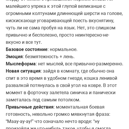
малейшего упрека к этой глупой великанше с
огромными колтунами длиннющей шерсти на голове,
кискискающе уговаривающей поесть вкуснятину,
чуть ли не сама пробуя на язык. Нет, это слишком
привычно и бесполезно, просто неинтересно-не-
вкусно и все тут.
Базовое состояние
: нормальное.
Эмоция
: безмятежность + лень.
Мыслеформа
: нет мыслей, все привычно-размеренно.
Новая ситуация
: зайдя в комнату, где обычно она
спит в это время в удобном гнезде, кошка ленивой
развалкой потянулась в свой угол на ковре. В этот
момент в форточку залетела синичка и панически
заметалась под самым потолком.
Привычные действия
: моментальная боевая
готовность, невольно громко мявкнутая фраза:
“Маау-ау-ау!” что означало нечто вроде: “ну
произойди же что-нибудь такое, чтобы я смогла