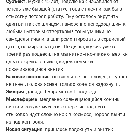
Субъект:
мужик 45 лет, неделю как избавился от
теперь уже бывшей (статус: гора с плеч) и как бы в
отместку потерял работу. Ему осталось вкрутить
один винтик со шлицем, намеренно неподходящим к
любым бытовым отверткам чтобы умники не
самодельничали, а шли ремонтировать в сервисный
центр, невзирая на цены. Не дыша, мужик уже в
третий раз подвесил на магнитном кончике отвертки
едва не срывающийся, издевательски
покачивающийся винтик.
Базовое состояние
: нормальное: не голоден, в туалет
не тянет, голова ясная, только хочется вздохнуть.
Эмоция
: досада + упрямство + надежда.
Мыслеформа
: медленно совмещающийся кончик
винта и казуистическое отверстие под него -
стыковка идет сложно как в космосе, норовя выйти
из-под контроля.
Новая ситуация
: пришлось вздохнуть и винтик