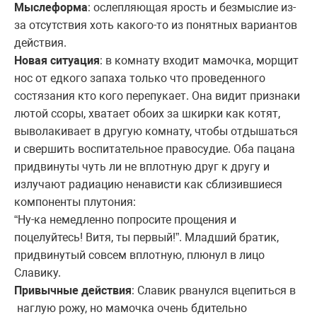
Мыслеформа
: ослепляющая ярость и безмыслие из-
за отсутствия хоть какого-то из понятных вариантов
действия.
Новая ситуация
: в комнату входит мамочка, морщит
нос от едкого запаха только что проведенного
состязания кто кого перепукает. Она видит признаки
лютой ссоры, хватает обоих за шкирки как котят,
выволакивает в другую комнату, чтобы отдышаться
и свершить воспитательное правосудие. Оба пацана
придвинуты чуть ли не вплотную друг к другу и
излучают радиацию ненависти как сблизившиеся
компоненты плутония:
“Ну-ка немедленно попросите прощения и
поцелуйтесь! Витя, ты первый!”. Младший братик,
придвинутый совсем вплотную, плюнул в лицо
Славику.
Привычные действия
: Славик рванулся вцепиться в
наглую рожу, но мамочка очень бдительно