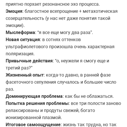
приятно порхает резонансное эхо процесса.
Эмоция
: благостное всепрощение + метахотическая
созерцательность (у нас нет даже понятия такой
эмоции).
Мыслеформа
: “я все еще могу два раза”.
Новая ситуация
: в сотнях оттенков
ультрафиолетового произошла очень характерная
поляризация.
Привычные действия
: “о, неужели я смогу еще и
третий раз?”
Жизненный опыт
: когда-то давно, в ранней фазе
фасеточного сепуления случалось и большее число
раз.
Доминирующая проблема
: как бы не облажаться.
Попытка решения проблемы
: все три полости заново
релаксированы и продуты свежей, богато
ионизированной плазмой.
Итоговое самоощущение
: жизнь так трудна, но так