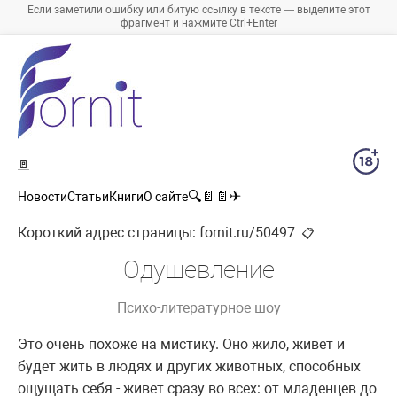
Если заметили ошибку или битую ссылку в тексте — выделите этот
фрагмент и нажмите Ctrl+Enter
🚪
🔍
📄
📄
✈
Новости
Статьи
Книги
О сайте
Короткий адрес страницы:
fornit.ru/50497
📋
Одушевление
Психо-литературное шоу
Это очень похоже на мистику. Оно жило, живет и
будет жить в людях и других животных, способных
ощущать себя - живет сразу во всех: от младенцев до