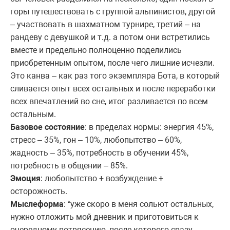
горы путешествовать с группой альпинистов, другой
– участвовать в шахматном турнире, третий – на
рандеву с девушкой и т.д. а потом они встретились
вместе и предельно полноценно поделились
приобретенным опытом, после чего лишние исчезли.
Это канва – как раз того экземпляра Бота, в который
сливается опыт всех остальных и после переработки
всех впечатлений во сне, итог разливается по всем
остальным.
Базовое состояние
: в пределах нормы: энергия 45%,
стресс – 35%, гон – 10%, любопытство – 60%,
жадность – 35%, потребность в обучении 45%,
потребность в общении – 85%.
Эмоция
: любопытство + возбуждение +
осторожность.
Мыслеформа
: “уже скоро в меня сольют остальных,
нужно отложить мой дневник и приготовиться к
очередному потрясению, после которого сразу