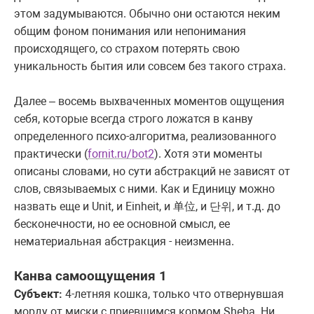
этом задумываются. Обычно они остаются неким
общим фоном понимания или непонимания
происходящего, со страхом потерять свою
уникальность бытия или совсем без такого страха.
Далее – восемь выхваченных моментов ощущения
себя, которые всегда строго ложатся в канву
определенного психо-алгоритма, реализованного
практически (
fornit.ru/bot2
). Хотя эти моменты
описаны словами, но сути абстракций не зависят от
слов, связываемых с ними. Как и Единицу можно
назвать еще и
U
nit, и Einheit, и
, и
, и т.д. до
单位
단위
бесконечности, но ее основной смысл, ее
нематериальная абстракция - неизменна.
Канва самоощущения 1
Субъект:
4-летняя
кошка, только что отвернувшая
морду от миски с приевшимся кормом
Sheba
. Ни