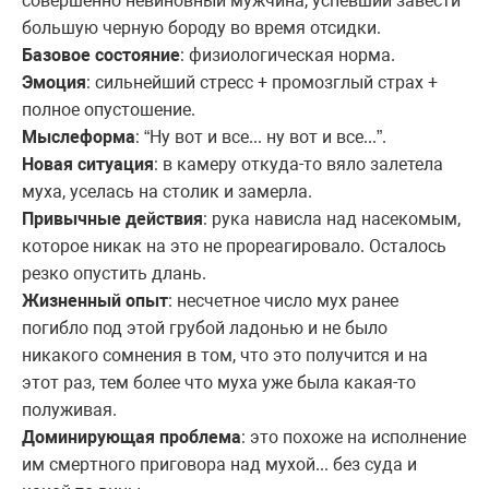
совершенно невиновный мужчина, успевший завести
большую черную бороду во время отсидки.
Базовое состояние
: физиологическая норма.
Эмоция
: сильнейший стресс + промозглый страх +
полное опустошение.
Мыслеформа
: “Ну вот и все... ну вот и все...”.
Новая ситуация
: в камеру откуда-то вяло залетела
муха, уселась на столик и замерла.
Привычные действия
: рука нависла над насекомым,
которое никак на это не прореагировало. Осталось
резко опустить длань.
Жизненный опыт
: несчетное число мух ранее
погибло под этой грубой ладонью и не было
никакого сомнения в том, что это получится и на
этот раз, тем более что муха уже была какая-то
полуживая.
Доминирующая проблема
: это похоже на исполнение
им смертного приговора над мухой... без суда и