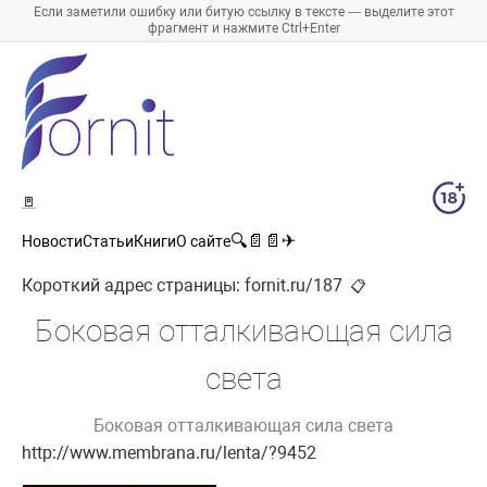
Если заметили ошибку или битую ссылку в тексте — выделите этот
фрагмент и нажмите Ctrl+Enter
🚪
🔍
📄
📄
✈
Новости
Статьи
Книги
О сайте
Короткий адрес страницы:
fornit.ru/187
📋
Боковая отталкивающая сила
света
Боковая отталкивающая сила света
http://www.membrana.ru/lenta/?9452