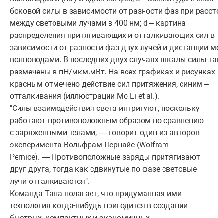
боковой силы в зависимости от разности фаз при расст
между световыми лучами в 400 нм; d – картина
распределения притягивающих и отталкивающих сил в
зависимости от разности фаз двух лучей и дистанции 
волноводами. В последних двух случаях шкалы силы т
размечены в пН/мкм.мВт. На всех графиках и рисунках
красным отмечено действие сил притяжения, синим –
отталкивания (иллюстрации Mo Li et al.).
"Силы взаимодействия света интригуют, поскольку
работают противоположным образом по сравнению
с заряженными телами, — говорит один из авторов
эксперимента Вольфрам Пернайс (Wolfram
Pernice). — Противоположные заряды притягивают
друг друга, тогда как сдвинутые по фазе световые
лучи отталкиваются".
Команда Тана полагает, что придуманная ими
технология когда-нибудь пригодится в создании
быстрых, компактных и экономичных