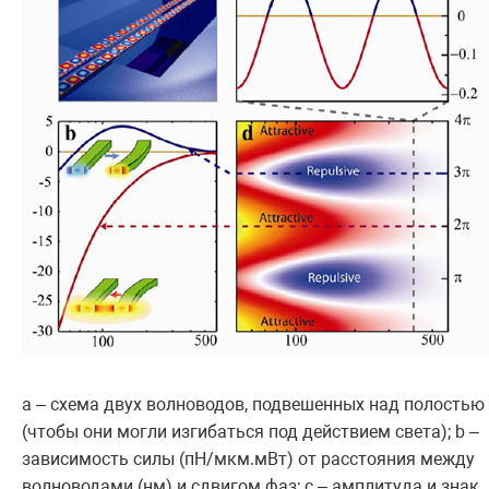
a – схема двух волноводов, подвешенных над полостью
(чтобы они могли изгибаться под действием света); b –
зависимость силы (пН/мкм.мВт) от расстояния между
волноводами (нм) и сдвигом фаз; c – амплитуда и знак