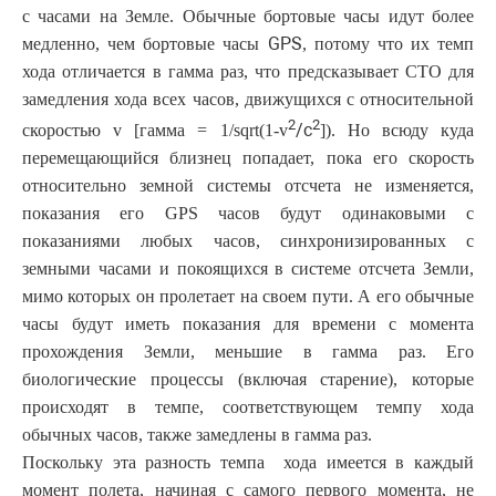
с часами на Земле. Обычные бортовые часы идут более
GPS
медленно, чем бортовые часы
, потому что их темп
хода отличается в гамма раз, что предсказывает СТО для
замедления хода всех часов, движущихся с относительной
2
2
/c
скоростью v [гамма = 1/sqrt(1-v
]). Но всюду куда
перемещающийся близнец попадает, пока его скорость
относительно земной системы отсчета не изменяется,
показания его GPS часов будут одинаковыми с
показаниями любых часов, синхронизированных с
земными часами и покоящихся в системе отсчета Земли,
мимо которых он пролетает на своем пути. А его обычные
часы будут иметь показания для времени с момента
прохождения Земли, меньшие в гамма раз. Его
биологические процессы (включая старение), которые
происходят в темпе, соответствующем темпу хода
обычных часов, также замедлены в гамма раз.
Поскольку эта разность темпа хода имеется в каждый
момент полета, начиная с самого первого момента, не