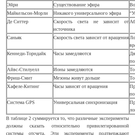
Эйри
Существование эфира
Во
Майкельсон-Морли
Никакого универсального эфира
“У
Де Ситтер
Скорость света не зависит от
Аб
источника
Саньяк
Скорость света зависит от вращения
Ло
вр
Кеннеди-Торндайк
Часы замедляются
Дв
по
Айвс-Стилуелл
Ионы замедляются
То
Фриш-Смит
Мезоны живут дольше
То
Хафеле-Китинг
Часы зависят от вращения
Пр
по
Система GPS
Универсальная синхронизация
П
ло
В таблице 2 суммируется то, что различные эксперименты
должны сказать относительно привилегированной
системы отсчета. Эти эксперименты подтверждают