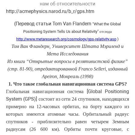
нам об относительности
http://acmephysics.narod.ru/b_r/gps.htm
(Перевод статьи Tom Van Flandern
“What the Global
Positioning System Tells Us about Relativity”
отсюда
http://www.metaresearch.org/cosmology/gps-relativity.asp
)
Том Ван Фландерн, Университет Штата Мэриленд и
Мета Исследования
Из книги “Открытые вопросы в релятивистской физике”
(стр. 81-90), отредактированной Franco Selleri, изданный
Apeiron, Монреаль (1998)
1. Что такое глобальная навигационная система GPS?
[Global Positioning
Глобальная навигационная система
System (GPS)]
состоит из сети 24 спутников, находящихся
примерно на 12-часовых орбитах, на борту каждого из
которых имеются атомные часы. Орбитальный радиус
спутников - приблизительно равен четырем Земным
радиусам (26 600 км). Орбиты почти круговые, с