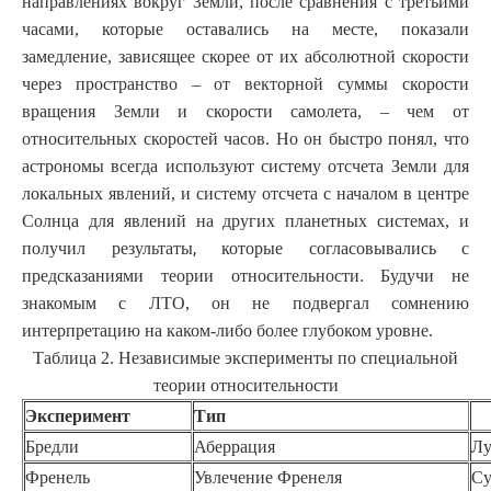
направлениях вокруг Земли, после сравнения с третьими
часами, которые оставались на месте, показали
замедление, зависящее скорее от их абсолютной скорости
через пространство – от векторной суммы скорости
вращения Земли и скорости
самолета, – чем от
относительных скоростей часов. Но он быстро понял, что
астрономы всегда используют систему отсчета Земли для
локальных явлений, и систему отсчета с началом в центре
Солнца для явлений на других планетных системах, и
,
получил результаты
которые согласовывались с
предсказаниями теории относительности. Будучи не
знакомым с ЛТО, он не подвергал сомнению
интерпретацию на каком-либо более глубоком уровне.
Таблица 2. Независимые эксперименты по специальной
теории относительности
Эксперимент
Тип
Бредли
Аберрация
Лу
Френель
Увлечение Френеля
Су