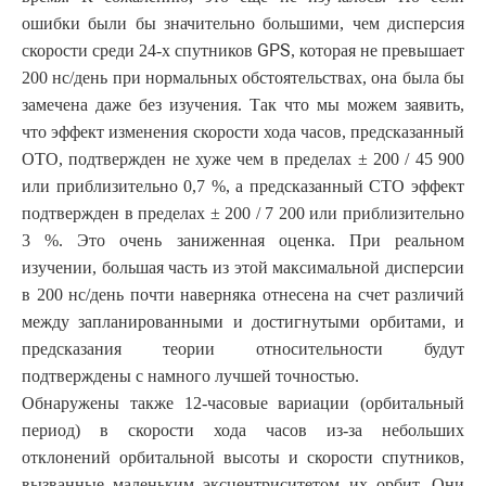
ошибки были бы значительно большими, чем дисперсия
GPS
скорости среди 24-х спутников
, которая не превышает
200 нс/день при нормальных обстоятельствах, она была бы
замечена даже без изучения. Так что мы можем заявить,
что эффект изменения скорости хода часов, предсказанный
ОТО, подтвержден не хуже чем в пределах
±
200 / 45 900
или приблизительно 0,7 %, а предсказанный СТО эффект
подтвержден в пределах
±
200 / 7 200 или приблизительно
3 %. Это очень заниженная оценка. При реальном
изучении, большая часть из этой максимальной дисперсии
в 200 нс/день почти наверняка отнесена на счет различий
между запланированными и достигнутыми орбитами, и
предсказания теории относительности будут
подтверждены с намного лучшей точностью.
Обнаружены также 12-часовые вариации (орбитальный
период) в скорости хода часов из-за небольших
отклонений орбитальной высоты и скорости спутников,
вызванные маленьким эксцентриситетом их орбит. Они