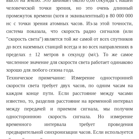
высот на землю. Это занимает около 0,08 секунды с нашей
человеческой точки зрения, но это очень длинный
промежуток времени (хотя и эквивалентный) в 80 000 000
нс с точки зрения атомных часов. Из-за этой точности,
система показала, что скорость радио сигналов (или
"скорость света") является той же самой от всех спутников
до всех наземных станций всегда и во всех направлениях в
пределах ± 12 метров в секунду (м/с). То же самое
численное значение для скорости света работает одинаково
хорошо для любого сезона года.
Техническое примечание: Измерение односторонней
скорости света требует двух часов, по одним часам на
каждом конце пути. Если расстояние между часами
известно, то, разделив расстояние на временной интервал
между передачей и приемом сигнала, мы получим
одностороннюю скорость сигнала. Но измерение
временного интервала требует проведения
предварительной синхронизации часов. Если используется