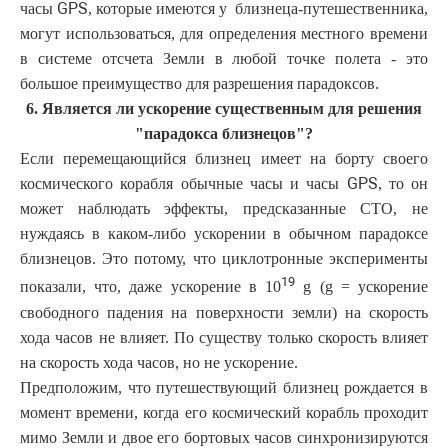
GPS
часы
, которые
имеются у близнеца-путешественника,
могут использоваться, для определения местного времени
в системе отсчета Земли в любой точке полета - это
большое преимущество для разрешения парадоксов.
6. Является ли ускорение существенным для решения
"парадокса близнецов"?
Если перемещающийся близнец имеет на борту своего
GPS
космического корабля обычные часы и часы
, то он
может наблюдать эффекты, предсказанные СТО, не
нуждаясь в каком-либо ускорении в обычном парадоксе
близнецов. Это потому, что циклотронные эксперименты
19
показали, что, даже ускорение в 10
g (g = ускорение
свободного падения на поверхности земли) на скорость
хода часов не влияет. По существу только скорость влияет
на скорость хода часов, но не ускорение.
Предположим, что путешествующий близнец рождается в
момент времени, когда его космический корабль проходит
мимо Земли и двое его бортовых часов синхронизируются