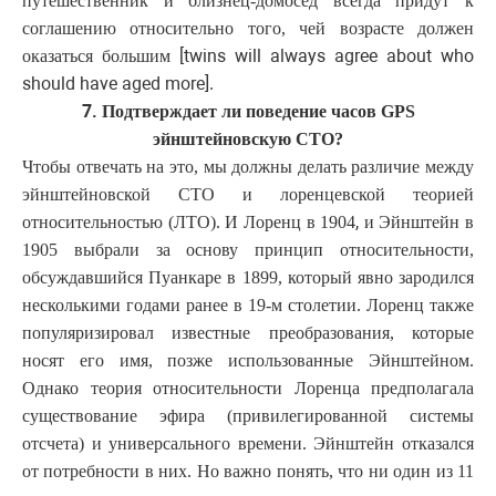
путешественник и близнец-домосед всегда придут к
соглашению относительно того, чей возрасте должен
[twins will always agree about who
оказаться большим
should have aged more].
7.
Подтверждает ли поведение часов GPS
эйнштейновскую СТО?
Чтобы отвечать на это, мы должны делать различие между
эйнштейновской СТО и лоренцевской теорией
,
относительностью (ЛТО). И Лоренц в 1904
и Эйнштейн в
1905 выбрали за основу принцип относительности,
обсуждавшийся Пуанкаре в 1899, который явно зародился
несколькими годами ранее в 19-м столетии. Лоренц также
популяризировал известные преобразования, которые
носят его имя, позже использованные Эйнштейном.
Однако теория относительности Лоренца предполагала
существование эфира (привилегированной системы
отсчета) и универсального времени. Эйнштейн отказался
от потребности в них. Но важно понять, что ни один из 11