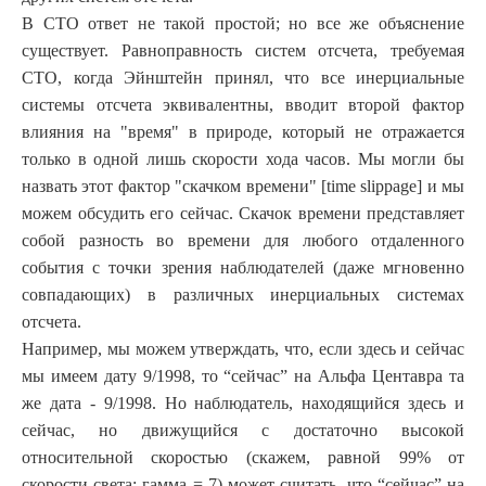
В СТО ответ не такой простой; но все же объяснение
существует. Равноправность систем отсчета, требуемая
СТО, когда Эйнштейн принял, что все инерциальные
системы отсчета эквивалентны, вводит второй фактор
влияния на "время" в природе, который не отражается
только в одной лишь скорости хода часов. Мы могли бы
назвать этот фактор "скачком времени" [time slippage] и мы
можем обсудить его сейчас. Скачок времени представляет
собой разность во времени для любого отдаленного
события с точки зрения наблюдателей (даже мгновенно
совпадающих) в различных инерциальных системах
отсчета.
Например, мы можем утверждать, что, если здесь и сейчас
мы имеем дату 9/1998, то “сейчас” на Альфа Центавра та
же дата - 9/1998. Но наблюдатель, находящийся здесь и
сейчас, но движущийся с достаточно высокой
относительной скоростью (скажем, равной 99% от
скорости света; гамма = 7) может считать, что “сейчас” на