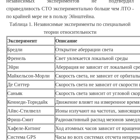
независимых экспериментов не подтвердил
справедливость СТО экспериментально больше чем ЛТО -
по
крайней мере не в пользу Эйнштейна.
Таблица 1. Независимые эксперименты по специальной
теории относительности
Эксперимент
Описание
Бредли
Открытие аберрации света
Френель
Свет увлекается локальной среды
Эйри
Аберрация не зависит от локальной ср
Майкельсон-Морли
Скорость света, не зависит от орбита
Де Ситтер
Скорость света не зависит от скорости
Саньяк
Скорость света зависит от угловой ск
Кеннеди-Торндайк
Движение влияет на измеренное время
Айвс-Стилвелл
Ионы излучают на частотах, зависящи
Фриш-Смит
Радиоактивный распад мезонов замедл
Хафеле-Китинг
Ход атомных часов зависит от вращен
Система GPS
Часы во всех системах отсчета непре