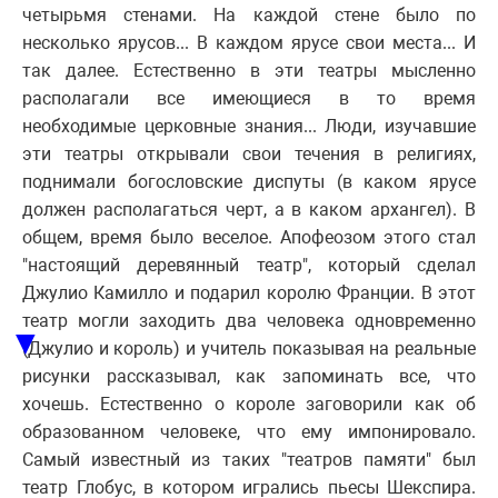
четырьмя стенами. На каждой стене было по
несколько ярусов... В каждом ярусе свои места... И
так далее. Естественно в эти театры мысленно
располагали все имеющиеся в то время
необходимые церковные знания... Люди, изучавшие
эти театры открывали свои течения в религиях,
поднимали богословские диспуты (в каком ярусе
должен располагаться черт, а в каком архангел). В
общем, время было веселое. Апофеозом этого стал
"настоящий деревянный театр", который сделал
Джулио Камилло и подарил королю Франции. В этот
театр могли заходить два человека одновременно
▼
(Джулио и король) и учитель показывая на реальные
рисунки рассказывал, как запоминать все, что
хочешь. Естественно о короле заговорили как об
образованном человеке, что ему импонировало.
Самый известный из таких "театров памяти" был
театр Глобус, в котором игрались пьесы Шекспира.