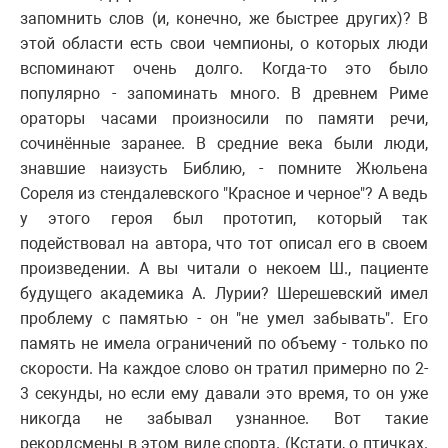
запомнить слов (и, конечно, же быстрее других)? В
этой области есть свои чемпионы, о которых люди
вспоминают очень долго. Когда-то это было
популярно - запоминать много. В древнем Риме
ораторы часами произносили по памяти речи,
сочинённые заранее. В средние века были люди,
знавшие наизусть Библию, - помните Жюльена
Сореля из стендалевского "Красное и черное"? А ведь
у этого героя был прототип, который так
подействовал на автора, что тот описал его в своем
произведении. А вы читали о некоем Ш., пациенте
будущего академика А. Лурии? Шерешевский имел
проблему с памятью - он "не умел забывать". Его
память не имела ограничений по объему - только по
скорости. На каждое слово он тратил примерно по 2-
3 секунды, но если ему давали это время, то он уже
никогда не забывал узнанное. Вот такие
рекордсмены в этом виде спорта. (Кстати, о птичках.