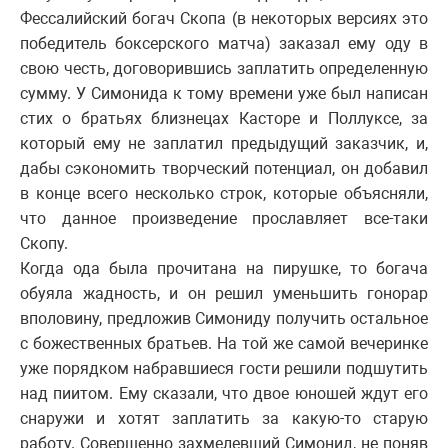
Фессалийский богач Скопа (в некоторых версиях это
победитель боксерского матча) заказал ему оду в
свою честь, договорившись заплатить определенную
сумму. У Симонида к тому времени уже был написан
стих о братьях близнецах Касторе и Поллуксе, за
который ему не заплатил предыдущий заказчик, и,
дабы сэкономить творческий потенциал, он добавил
в конце всего несколько строк, которые объясняли,
что данное произведение прославляет все-таки
Скопу.
Когда ода была прочитана на пирушке, то богача
обуяла жадность, и он решил уменьшить гонорар
вполовину, предложив Симониду получить остальное
с божественных братьев. На той же самой вечеринке
уже порядком набравшиеся гости решили подшутить
над пиитом. Ему сказали, что двое юношей ждут его
снаружи и хотят заплатить за какую-то старую
работу. Совершенно захмелевший Симонид, не поняв