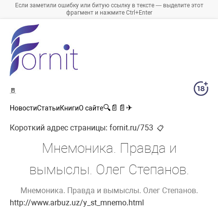
Если заметили ошибку или битую ссылку в тексте — выделите этот
фрагмент и нажмите Ctrl+Enter
🚪
🔍
📄
📄
✈
Новости
Статьи
Книги
О сайте
Короткий адрес страницы:
fornit.ru/753
📋
Мнемоника. Правда и
вымыслы. Олег Степанов.
Мнемоника. Правда и вымыслы. Олег Степанов.
http://www.arbuz.uz/y_st_mnemo.html