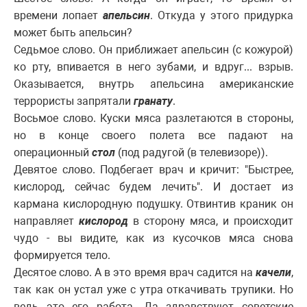
времени лопает
апельсин
. Откуда у этого придурка
может быть апельсин?
Седьмое слово. Он приближает апельсин (с кожурой)
ко рту, впивается в него зубами, и вдруг... взрыв.
Оказывается, внутрь апельсина американские
террористы запрятали
гранату
.
Восьмое слово. Куски мяса разлетаются в стороны,
но в конце своего полета все падают на
операционный
стол
(под радугой (в телевизоре)).
Девятое слово. Подбегает врач и кричит: "Быстрее,
кислород, сейчас будем лечить". И достает из
кармана кислородную подушку. Отвинтив краник он
направляет
кислород
в сторону мяса, и происходит
чудо - вы видите, как из кусочков мяса снова
формируется тело.
Десятое слово. А в это время врач садится на
качели
,
так как он устал уже с утра откачивать трупики. Но
ведь это его работа. Да здравствуют советские