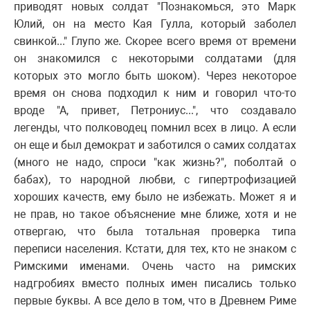
приводят новых солдат "Познакомься, это Марк
Юлий, он на место Кая Гулла, который заболел
свинкой..." Глупо же. Скорее всего время от времени
он знакомился с некоторыми солдатами (для
которых это могло быть шоком). Через некоторое
время он снова подходил к ним и говорил что-то
вроде "А, привет, Петрониус...", что создавало
легенды, что полководец помнил всех в лицо. А если
он еще и был демократ и заботился о самих солдатах
(много не надо, спроси "как жизнь?", поболтай о
бабах), то народной любви, с гипертрофизацией
хороших качеств, ему было не избежать. Может я и
не прав, но такое объяснение мне ближе, хотя и не
отвергаю, что была тотальная проверка типа
переписи населения. Кстати, для тех, кто не знаком с
Римскими именами. Очень часто на римских
надгробиях вместо полных имен писались только
первые буквы. А все дело в том, что в Древнем Риме