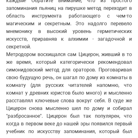
каждый! Обратите внимание, что из простого
запоминания пьяниц на пирушке метод переходит в
область инструмента работающего с чем-то
магическим и секретным. Это надолго перевело
мнемонику в высокий уровень герметических
искусств, приравняв к алхимии - загадочной и
секретной.
Метродором восхищался сам Цицерон, живший в то
же время, который категорически рекомендовал
симонидовский метод для ораторов. Проговаривая
свою будущую речь, он шагал по дому из комнаты в
комнату (для русских читателей напомню, что
комнат у древних юристов было много) и мысленно
расставлял ключевые слова вокруг себя. В суде же
Цицерон снова мысленно шел по дому и собирал
"разбросанное". Цицерон был так популярен, что
когда в первом веке до нашей эры появился первый
учебник по искусству запоминания, который был