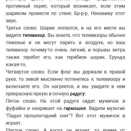
противный скрип, который возникает, если этим
шариком провести по стене. Бр-р-р. Ненавижу этот
звук.
Третье слово. Шарик лопается, и на его месте вы
видите
телевизор
. Вы знаете, что телевизоры обычно
тяжелые и не могут парить в воздухе, но ваш
телевизор почему-то очень легкий, и порывы ветра
также теребят его, как теребили шарик. Ерунда
какая-то.
Четвертое слово. Если флаг вы держали в правой
руке, то левой мысленно потянетесь к телевизору и
включаете его. Он нагреется, и вы увидите в нем
прекрасную яркую и сочную
радугу
.
Пятое слово. На этой радуге сидит мужичок в
фуфайке и наяривает на
гармошке
. Видели мультик
"Падал прошлогодний снег"? Вот этот мужичок и
играет.
Шестое слово. А когда он играет, то время от