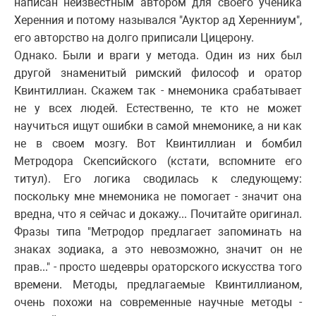
написан неизвестным автором для своего ученика
Херенния и потому назывался "Ауктор ад Херенниум",
его авторство на долго приписали Цицерону.
Однако. Были и враги у метода. Один из них был
другой знаменитый римский философ и оратор
Квинтиллиан. Скажем так - мнемоника срабатывает
не у всех людей. Естественно, те кто не может
научиться ищут ошибки в самой мнемонике, а ни как
не в своем мозгу. Вот Квинтиллиан и бомбил
Метродора Скепсийского (кстати, вспомните его
титул). Его логика сводилась к следующему:
поскольку мне мнемоника не помогает - значит она
вредна, что я сейчас и докажу... Почитайте оригинал.
Фразы типа "Метродор предлагает запоминать на
знаках зодиака, а это невозможно, значит он не
прав..." - просто шедевры ораторского искусства того
времени. Методы, предлагаемые Квинтиллианом,
очень похожи на современные научные методы -