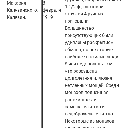
Макария
8
1 1/2 ф., сосновой
Калязинского,
февраля
стружки 4 ручных
Калязин.
1919
пригоршни.
Большинство
присутствующих были
удивлены раскрытием
обмана, но некоторые
наиболее пожилые люди
были недовольны тем,
что разрушена
долголетняя иллюзия
нетленных мощей. Среди
монахов полнейшая
растерянность,
замешательство и
недоброжелательство.
Некоторые из монахов