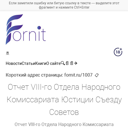
Если заметили ошибку или битую ссылку в тексте — выделите этот
фрагмент и нажмите Ctrl+Enter
🚪
🔍
📄
📄
✈
Новости
Статьи
Книги
О сайте
Короткий адрес страницы:
fornit.ru/1007
📋
Отчет VIII-го Отдела Народного
Комиссариата Юстиции Съезду
Советов
Отчет VIII-го Отдела Народного Комиссариата