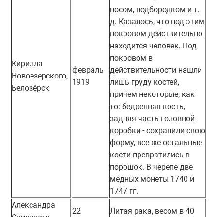
носом, подбородком и т.
д. Казалось, что под этим
покровом действительно
находится человек. Под
покровом в
Кирилла
февраль
действительности нашли
Новоезерского,
1919
лишь груду костей,
Белозёрск
причем некоторые, как
то: бедренная кость,
задняя часть головной
коробки - сохранили свою
форму, все же остальные
кости превратились в
порошок. В черепе две
медных монеты 1740 и
1747 гг.
Александра
22
Литая рака, весом в 40