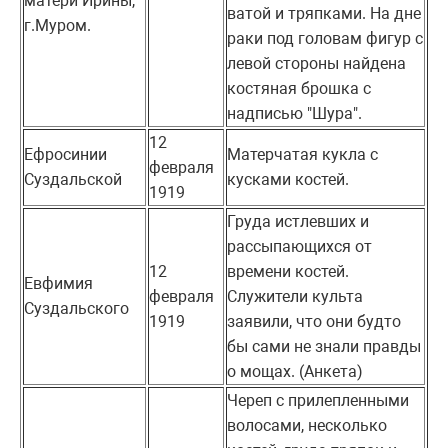
матери Ирины,
ватой и тряпками. На дне
г.Муром.
раки под головам фигур с
левой стороны найдена
костяная брошка с
надписью "Шура".
12
Ефросинии
Матерчатая кукла с
февраля
Суздальской
кусками костей.
1919
Груда истлевших и
рассыпающихся от
12
времени костей.
Евфимия
февраля
Служители культа
Суздальского
1919
заявили, что они будто
бы сами не знали правды
о мощах. (Анкета)
Череп с прилепленными
волосами, несколько