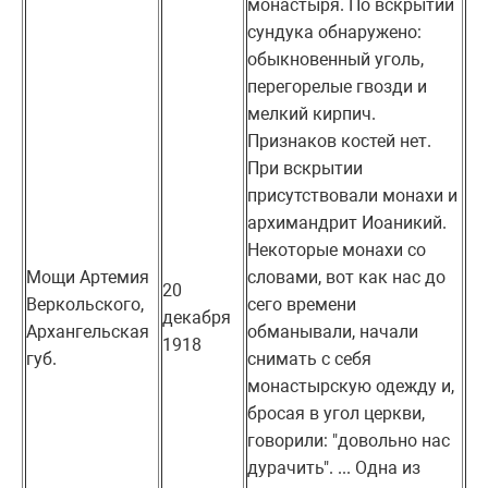
монастыря. По вскрытии
сундука обнаружено:
обыкновенный уголь,
перегорелые гвозди и
мелкий кирпич.
Признаков костей нет.
При вскрытии
присутствовали монахи и
архимандрит Иоаникий.
Некоторые монахи со
Мощи Артемия
словами, вот как нас до
20
Веркольского,
сего времени
декабря
Архангельская
обманывали, начали
1918
губ.
снимать с себя
монастырскую одежду и,
бросая в угол церкви,
говорили: "довольно нас
дурачить". ... Одна из