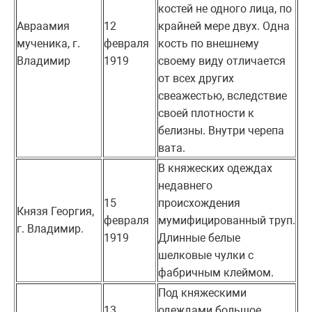
костей не одного лица, по
Авраамия
12
крайней мере двух. Одна
мученика, г.
февраля
кость по внешнему
Владимир
1919
своему виду отличается
от всех других
свеажестью, вследствие
своей плотности к
белизны. Внутри черепа
вата.
В княжеских одеждах
недавнего
15
происхождения
Князя Георгия,
февраля
мумифицированный труп.
г. Владимир.
1919
Длинные белые
шелковые чулки с
фабричным клеймом.
Под княжескими
13
одеждами большое