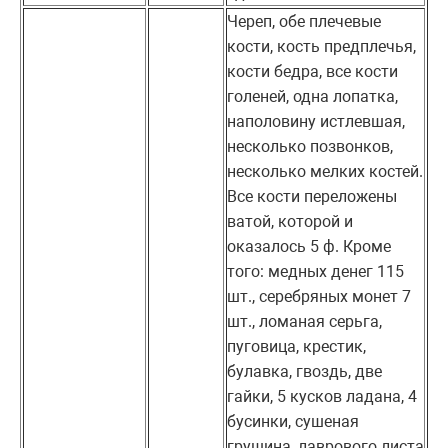
Череп, обе плечевые
кости, кость предплечья,
кости бедра, все кости
голеней, одна лопатка,
наполовину истлевшая,
несколько позвонков,
несколько мелких костей.
Все кости переложены
ватой, которой и
оказалось 5 ф. Кроме
того: медных денег 115
шт., серебряных монет 7
шт., ломаная серьга,
пуговица, крестик,
булавка, гвоздь, две
гайки, 5 кусков ладана, 4
бусинки, сушеная
грушина, лаврового листа