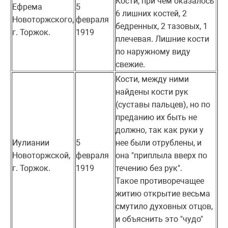
Кости, при чем оказалось
Ефрема
5
6 лишних костей, 2
Новоторжского,
февраля
бедренных, 2 тазовых, 1
г. Торжок.
1919
плечевая. Лишние кости
по наружному виду
свежие.
Кости, между ними
найдены кости рук
(суставы пальцев), но по
преданию их быть не
должно, так как руки у
Иулиании
5
нее были отрублены, и
Новоторжской,
февраля
она "приплыла вверх по
г. Торжок.
1919
течению без рук".
Такое противоречащее
житию открытие весьма
смутило духовных отцов,
и объяснить это "чудо"