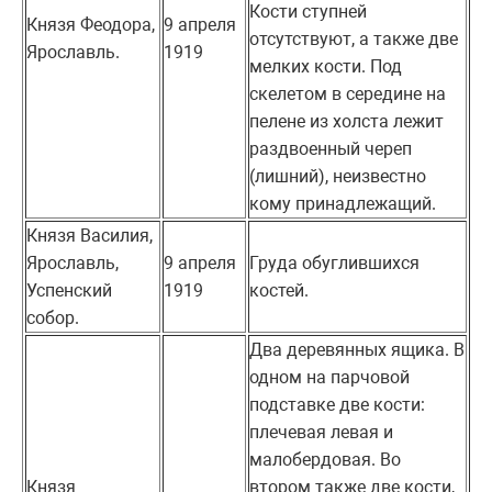
Кости ступней
Князя Феодора,
9 апреля
отсутствуют, а также две
Ярославль.
1919
мелких кости. Под
скелетом в середине на
пелене из холста лежит
раздвоенный череп
(лишний), неизвестно
кому принадлежащий.
Князя Василия,
Ярославль,
9 апреля
Груда обуглившихся
Успенский
1919
костей.
собор.
Два деревянных ящика. В
одном на парчовой
подставке две кости:
плечевая левая и
малобердовая. Во
Князя
втором также две кости,