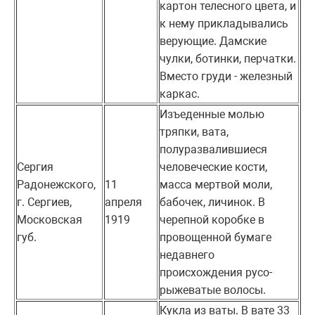
картон телесного цвета, и
к нему прикладывались
верующие. Дамские
чулки, ботинки, перчатки.
Вместо груди - железный
каркас.
Изъеденные молью
тряпки, вата,
полуразвалившиеся
Сергия
человеческие кости,
Радонежского,
11
масса мертвой моли,
г. Сергиев,
апреля
бабочек, личинок. В
Московская
1919
черепной коробке в
губ.
провощенной бумаге
недавнего
происхождения русо-
рыжеватые волосы.
Кукла из ваты. В вате 33