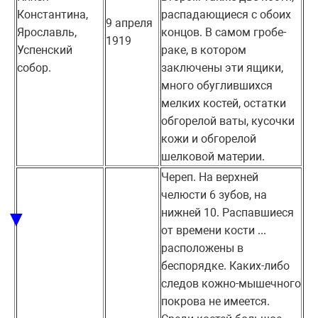
Константина,
распадающиеся с обоих
9 апреля
Ярославль,
концов. В самом гробе-
1919
Успенский
раке, в котором
собор.
заключены эти ящики,
много обуглившихся
мелких костей, остатки
обгорелой ваты, кусочки
кожи и обгорелой
шелковой материи.
Череп. На верхней
челюсти 6 зубов, на
нижней 10. Распавшиеся
▼
от времени кости ...
расположены в
беспорядке. Каких-либо
следов кожно-мышечного
покрова не имеется.