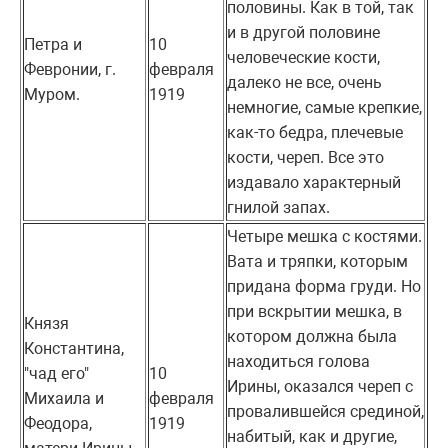
половины. Как в той, так
и в другой половине
Петра и
10
человеческие кости,
Февронии, г.
февраля
далеко не все, очень
Муром.
1919
немногие, самые крепкие,
как-то бедра, плечевые
кости, череп. Все это
издавало характерный
гнилой запах.
Четыре мешка с костями.
Вата и тряпки, которым
придана форма груди. Но
при вскрытии мешка, в
Князя
котором должна была
Константина,
находиться голова
"чад его"
10
Ирины, оказался череп с
Михаила и
февраля
провалившейся срединой,
Феодора,
1919
набитый, как и другие,