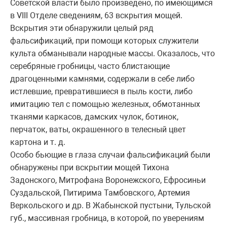
Советской власти было произведено, по имеющимся
в VIII Отделе сведениям, 63 вскрытия мощей.
Вскрытия эти обнаружили целый ряд
фальсификаций, при помощи которых служители
культа обманывали народные массы. Оказалось, что
серебряные гробницы, часто блистающие
драгоценными камнями, содержали в себе либо
истлевшие, превратившиеся в пыль кости, либо
имитацию тел с помощью железных, обмотанных
тканями каркасов, дамских чулок, ботинок,
перчаток, ваты, окрашенного в телесный цвет
картона и т. д.
Особо бьющие в глаза случаи фальсификаций были
обнаружены при вскрытии мощей Тихона
Задонского, Митрофана Воронежского, Ефросиньи
Суздальской, Питирима Тамбовского, Артемия
Веркольского и др. В Жабынской пустыни, Тульской
губ., массивная гробница, в которой, по уверениям