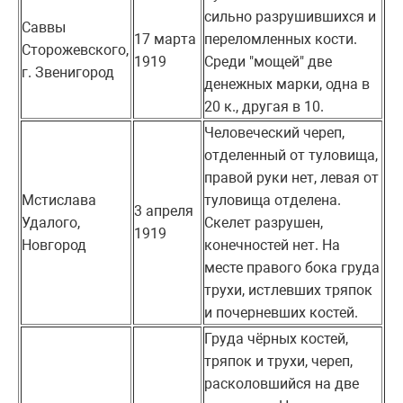
сильно разрушившихся и
Саввы
17 марта
переломленных кости.
Сторожевского,
1919
Среди "мощей" две
г. Звенигород
денежных марки, одна в
20 к., другая в 10.
Человеческий череп,
отделенный от туловища,
правой руки нет, левая от
Мстислава
туловища отделена.
3 апреля
Удалого,
Скелет разрушен,
1919
Новгород
конечностей нет. На
месте правого бока груда
трухи, истлевших тряпок
и почерневших костей.
Груда чёрных костей,
тряпок и трухи, череп,
расколовшийся на две