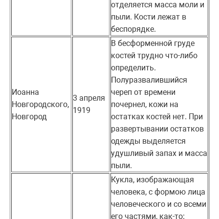
отделяется масса моли и
пыли. Кости лежат в
беспорядке.
В бесформенной груде
костей трудно что-либо
определить.
Полуразвалившийся
Иоанна
череп от времени
3 апреля
Новгородского,
почернел, кожи на
1919
Новгород
остатках костей нет. При
развертывании остатков
одежды выделяется
удушливый запах и масса
пыли.
Кукла, изображающая
человека, с формою лица
человеческого и со всеми
его частями, как-то: