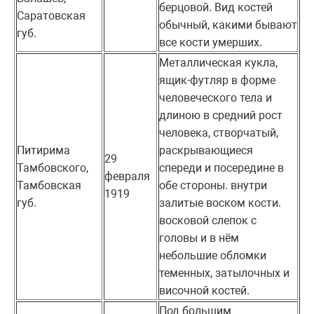
берцовой. Вид костей
Саратовская
обычный, какими бывают
губ.
все кости умерших.
Металлическая кукла,
ящик-футляр в форме
человеческого тела и
длиною в средний рост
человека, створчатый,
Питирима
раскрывающиеся
29
Тамбовского,
спереди и посередине в
февраля
Тамбовская
обе стороны. внутри
1919
губ.
залитые воском кости.
восковой слепок с
головы и в нём
небольшие обломки
теменных, затылочных и
височной костей.
Под большим