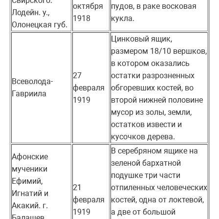
Свирского.
октября
пудов, в раке восковая
Лодейн. у.,
1918
кукла.
Олонецкая губ.
Цинковый ящик,
размером 18/10 вершков,
в котором оказались
27
остатки разрозненных
Всеволода-
февраля
обгоревших костей, во
Гавриила
1919
второй нижней половине
мусор из золы, земли,
остатков извести и
кусочков дерева.
В серебряном ящике на
Афонские
зеленой бархатной
мученики
подушке три части
Ефимий,
21
отпиленных человеческих
Игнатий и
февраля
костей, одна от локтевой,
Акакий. г.
1919
а две от большой
Балашев,