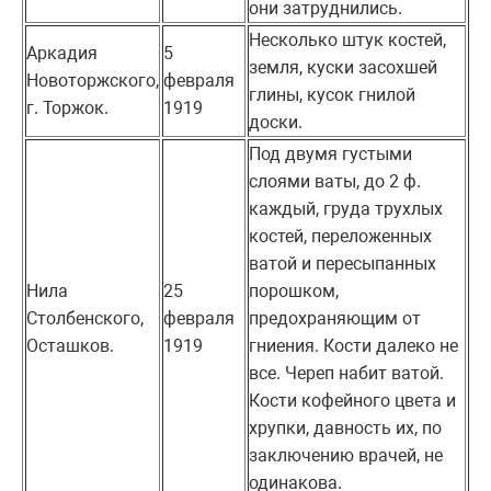
они затруднились.
Несколько штук костей,
Аркадия
5
земля, куски засохшей
Новоторжского,
февраля
глины, кусок гнилой
г. Торжок.
1919
доски.
Под двумя густыми
слоями ваты, до 2 ф.
каждый, груда трухлых
костей, переложенных
ватой и пересыпанных
Нила
25
порошком,
Столбенского,
февраля
предохраняющим от
Осташков.
1919
гниения. Кости далеко не
все. Череп набит ватой.
Кости кофейного цвета и
хрупки, давность их, по
заключению врачей, не
одинакова.