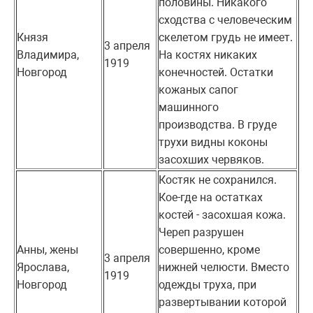
половины. Никакого
сходства с человеческим
Князя
скелетом грудь не имеет.
3 апреля
Владимира,
На костях никаких
1919
Новгород
конечностей. Остатки
кожаных сапог
машинного
производства. В груде
трухи видны коконы
засохших червяков.
Костяк не сохранился.
Кое-где на остатках
костей - засохшая кожа.
Череп разрушен
Анны, жены
совершенно, кроме
3 апреля
Ярослава,
нижней челюсти. Вместо
1919
Новгород
одежды труха, при
развертывании которой