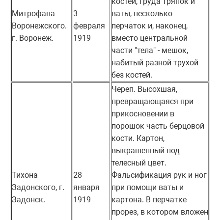
костей, груда тряпок и
Митрофана
3
ваты, несколько
Воронежского.
февраля
перчаток и, наконец,
г. Воронеж.
1919
вместо центральной
части "тела" - мешок,
набитый разной трухой
без костей.
Череп. Высохшая,
превращающаяся при
прикосновении в
порошок часть берцовой
кости. Картон,
выкрашенный под
телесный цвет.
Тихона
28
Фальсификация рук и ног
Задонского, г.
января
при помощи ваты и
Задонск.
1919
картона. В перчатке
прорез, в котором вложен