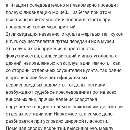
агитации последовательно и планомерно проводят
полную ликвидацию мощей..., избегая при этом
всякой нерешительности и половинчатости при
проведения своих мероприятий
2) ликвидация названного культа мертвых тел, кукол
и т. п. осуществляется путем передачи их в музеи
3) в случаях обнаружения шарлатанства,
фокусничества, фальсификаций и иных уголовных
деяний, направленных к эксплуатации темноты, как
со стороны отдельных служителей культа, так равно
и организаций бывших официальных
вероисповедных ведомств, - отделы юстиции
возбуждают судебное преследование против всех
виновных лиц, причем ведение следствия
поручаетеся следователям по важнейшим делам при
отделах юстиции или Наркомюста, а самое дело
разбирается при условиях широкой гласности.
Помещая сводку вскрытий, выясняющую, между