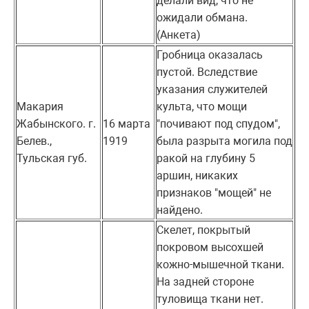
делали вид, что не
ожидали обмана.
(Анкета)
Гробница оказалась
пустой. Вследствие
указания служителей
Макария
культа, что мощи
Жабынского. г.
16 марта
"почивают под спудом",
Белев.,
1919
была разрыта могила под
Тульская губ.
ракой на глубину 5
аршин, никаких
признаков "мощей" не
найдено.
Скелет, покрытый
покровом высохшей
кожно-мышечной ткани.
На задней стороне
туловища ткани нет.