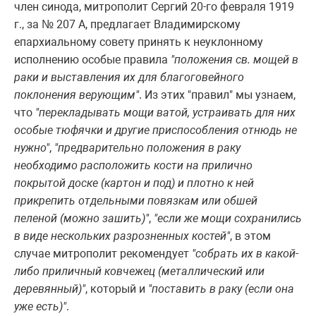
член синода, митрополит Сергий 20-го февраля 1919
г., за № 207 А, предлагает Владимирскому
епархиальному совету принять к неуклонному
исполнению особые правила
"положения св. мощей в
раки и выставления их для благоговейного
поклонения верующим"
. Из этих "правил" мы узнаем,
что
"перекладывать мощи ватой, устраивать для них
особые тюфячки и другие приспособления отнюдь не
нужно"
,
"предварительно положения в раку
необходимо расположить кости на прилично
покрытой доске (картон и под) и плотно к ней
прикрепить отдельными повязкам или обшей
пеленой (можно зашить)"
,
"если же мощи сохранились
в виде нескольких разрозненных костей"
, в этом
случае митрополит рекомендует
"собрать их в какой-
либо приличный ковчежец (металлический или
деревянный)"
, который и
"поставить в раку (если она
уже есть)"
.