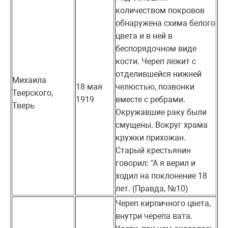
количеством покровов
обнаружена схима белого
цвета и в ней в
беспорядочном виде
кости. Череп лежит с
отделившейся нижней
Михаила
18 мая
челюстью, позвонки
Тверского,
1919
вместе с ребрами.
Тверь
Окружавшие раку были
смущены. Вокруг храма
кружки прихожан.
Старый крестьянин
говорил: "А я верил и
ходил на поклонение 18
лет. (Правда, №10)
Череп кирпичного цвета,
внутри черепа вата.