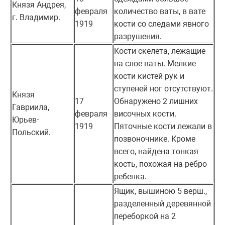
Князя Андрея,
февраля
количество ваты, в вате
г. Владимир.
1919
кости со следами явного
разрушения.
Кости скелета, лежащие
на слое ваты. Мелкие
кости кистей рук и
ступеней ног отсутствуют.
Князя
17
Обнаружено 2 лишних
Гавриила,
февраля
височных кости.
Юрьев-
1919
Пяточные кости лежали в
Польский.
позвоночнике. Кроме
всего, найдена тонкая
кость, похожая на ребро
ребенка.
Ящик, вышиною 5 верш.,
разделенный деревянной
переборкой на 2