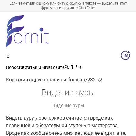
Если заметили ошибку или битую ссылку в тексте — выделите этот
фрагмент и нажмите Ctrl+Enter
🚪
🔍
📄
📄
✈
Новости
Статьи
Книги
О сайте
Короткий адрес страницы:
fornit.ru/232
📋
Видение ауры
Видение ауры
Видеть ауру у эзотериков считается вроде как
первичной и обязательной ступенью мастерства.
Вроде как вообще очень многие люди ее видят, а те,