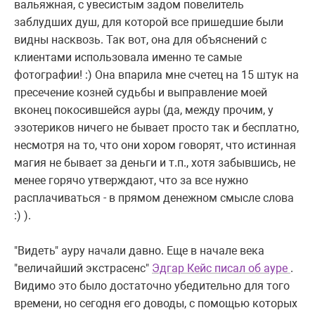
вальяжная, с увесистым задом повелитель
заблудших душ, для которой все пришедшие были
видны насквозь. Так вот, она для объяснений с
клиентами использовала именно те самые
фотографии! :) Она впарила мне счетец на 15 штук на
пресечение козней судьбы и выправление моей
вконец покосившейся ауры (да, между прочим, у
эзотериков ничего не бывает просто так и бесплатно,
несмотря на то, что они хором говорят, что истинная
магия не бывает за деньги и т.п., хотя забывшись, не
менее горячо утверждают, что за все нужно
расплачиваться - в прямом денежном смысле слова
:) ).
"Видеть" ауру начали давно. Еще в начале века
"величайший экстрасенс"
Эдгар Кейс писал об ауре
.
Видимо это было достаточно убедительно для того
времени, но сегодня его доводы, с помощью которых