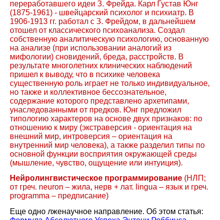
переработавшего идеи З. Фрейда. Карл Густав Юнг
(1875-1961) - швейцарский психолог и психиатр. В
1906-1913 гг. работал с З. Фрейдом, в дальнейшем
отошел от классического психоанализа. Создал
собственную аналитическую психологию, основанную
на анализе (при использовании аналогий из
мифологии) сновидений, бреда, расстройств. В
результате многолетних клинических наблюдений
пришел к выводу, что в психике человека
существенную роль играет не только индивидуальное,
но также и коллективное бессознательное,
содержание которого представлено архетипами,
унаследованными от предков. Юнг предложил
типологию характеров на основе двух признаков: по
отношению к миру (экстраверсия - ориентация на
внешний мир, интроверсия – ориентация на
внутренний мир человека), а также разделил типы по
основной функции восприятия окружающей среды
(мышление, чувство, ощущение или интуиция).
Нейролингвистическое программирование
(НЛП;
от греч.
neuron
– жила, нерв + лат.
lingua
– язык и греч.
programma
– предписание)
Еще одно лженаучное направление. Об этом статья: