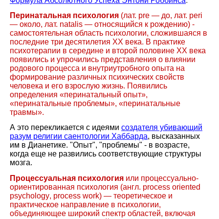
Формула Абсолютного Успеха Энтони Роббинса
.
Перинатальная психология
(лат.
pre
— до, лат.
peri
— около, лат.
natalis
— относящийся к рождению) -
самостоятельная область психологии, сложившаяся в
последние три десятилетия ХХ века. В практике
психотерапии в середине и второй половине ХХ века
появились и упрочились представления о влиянии
родового процесса и внутриутробного опыта на
формирование различных психических свойств
человека и его взрослую жизнь. Появились
определения «перинатальный опыт»,
«перинатальные проблемы», «перинатальные
травмы».
А это перекликается с идеями
создателя убивающий
разум религии саентологии Хаббарда
, высказанных
им в Дианетике. "Опыт", "проблемы" - в возрасте,
когда еще не развились соответствующие структуры
мозга.
Процессуальная психология
или процессуально-
ориентированная психология (англ.
process
oriented
psychology
,
process
work
) — теоретическое и
практическое направление в психологии,
объединяющее широкий спектр областей, включая