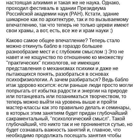
настоящая алхимия и такая же не наука. Однако,
проходил фестиваль в здании Президиума
Российской академии наук (РАН). Кстати, здание
шикарное как по архитектуре, так и по вызываемому
впечатлению, так что теперь не только церкви имеют
свои храмы, а вот, есть, все же и храм науки :)
Каково самое общее впечатление? Теперь стало
можно откинуть бабло в гораздо большее
разнообразие мест и с глубоким смыслом :) Это не
навет и не кощунство по отношению ко множеству
"практических" психологов, не имеющих
представления о механизмах психики и даже не
пытающихся понять, разобраться в основах
психофизиологии. А зачем разбираться? Ведь бабло
итак здорово косится: если раньше люди просто могли
попрыгать от избытка радости и энергии на природе
или потанцевать или позаниматься творчеством, то
теперь можно выйти на уровень выше и пройти
мастер-классы как это правильно делать и семинары,
в которых этим занятиям будет придан глубочайший
сакраментальный, "психологический смысл". Такой
глубочайший, что никто так и не проникнется сутью, но
будет сознавать важность занятий и, главное, что
необходимо продолжать посещать занятия чтобы