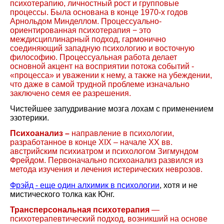
психотерапию, личностный рост и групповые
процессы. Была основана в конце 1970-х годов
Арнольдом Минделлом. Процессуально-
ориентированная психотерапия − это
междисциплинарный подход, гармонично
соединяющий западную психологию и восточную
философию. Процессуальная работа делает
основной акцент на восприятии потока событий -
«процесса» и уважении к нему, а также на убеждении,
что даже в самой трудной проблеме изначально
заключено семя ее разрешения.
Чистейшее запудривание мозга лохам с применением
эзотерики.
Психоанализ –
направление в психологии,
разработанное в конце
XIX
– начале
XX
вв.
австрийским психиатром и психологом Зигмундом
Фрейдом. Первоначально психоанализ развился из
метода изучения и лечения истерических неврозов.
Фрэйд - еще один алхимик в психологии
, хотя и не
мистического толка как Юнг.
Трансперсональная психотерапия
—
психотерапевтический подход, возникший на основе