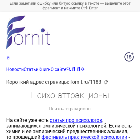
Если заметили ошибку или битую ссылку в тексте — выделите этот
фрагмент и нажмите Ctrl+Enter
🚪
🔍
📄
📄
✈
Новости
Статьи
Книги
О сайте
Короткий адрес страницы:
fornit.ru/1183
📋
Психо-аттракционы
Психо-аттракционы
На сайте уже есть
статья про психологов
,
занимающихся эмпирической психологией. Если есть
химия и ее эмпирический предшественник алхимия,
то прошедший
фестиваль практической психологии
-