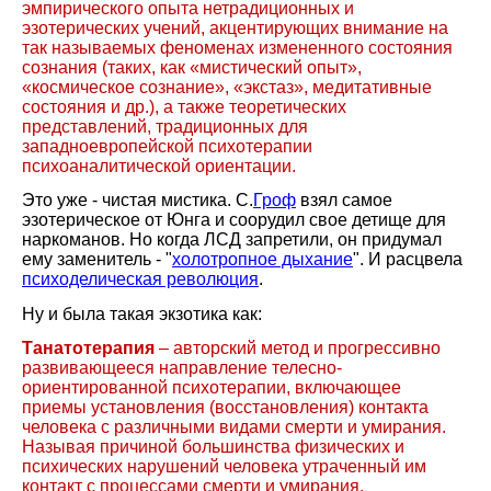
эмпирического опыта нетрадиционных и
эзотерических учений, акцентирующих внимание на
так называемых феноменах измененного состояния
сознания (таких, как «мистический опыт»,
«космическое сознание», «экстаз», медитативные
состояния и др.), а также теоретических
представлений, традиционных для
западноевропейской психотерапии
психоаналитической ориентации.
Это уже - чистая мистика. С.
Гроф
взял самое
эзотерическое от Юнга и соорудил свое детище для
наркоманов. Но когда ЛСД запретили, он придумал
ему заменитель - "
холотропное дыхание
". И расцвела
психоделическая революция
.
Ну и была такая экзотика как:
Танатотерапия
– авторский метод и прогрессивно
развивающееся направление телесно-
ориентированной психотерапии, включающее
приемы установления (восстановления) контакта
человека с различными видами смерти и умирания.
Называя причиной большинства физических и
психических нарушений человека утраченный им
контакт с процессами смерти и умирания,