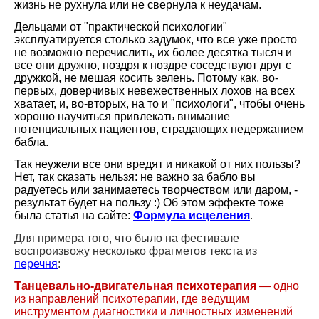
жизнь не рухнула или не свернула к неудачам.
Дельцами от "практической психологии"
эксплуатируется столько задумок, что все уже просто
не возможно перечислить, их более десятка тысяч и
все они дружно, ноздря к ноздре соседствуют друг с
дружкой, не мешая косить зелень. Потому как, во-
первых, доверчивых невежественных лохов на всех
хватает, и, во-вторых, на то и "психологи", чтобы очень
хорошо научиться привлекать внимание
потенциальных пациентов, страдающих недержанием
бабла.
Так неужели все они вредят и никакой от них пользы?
Нет, так сказать нельзя: не важно за бабло вы
радуетесь или занимаетесь творчеством или даром, -
результат будет на пользу :) Об этом эффекте тоже
была статья на сайте:
Формула исцеления
.
Для примера того, что было на фестивале
воспроизвожу несколько фрагметов текста из
перечня
:
Танцевально-двигательная психотерапия
— одно
из направлений психотерапии, где ведущим
инструментом диагностики и личностных изменений