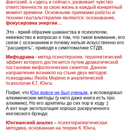
фантазий, а «здесь и сейчас», развивает чувство
ответственности за свою жизнь в каждый конкретный
момент времени. Основными приемами работы и
техники гештальттерапии являются: осознавание,
фокусировка энергии
....
Это - яркий образчик шаманства в психологии,
невежество в вопросах о том, что такое внимание, его
связи с осознанием и почему нельзя искусственно его
"расширять", приводя к симптоматике СГДВ.
Мифодрама -
метод психотерапии, терапевтический
эффект которого достигается путем драматической
постановки мифологических сюжетов. Данное
направление возникло на стыке двух методов:
психодрамы Якоба Морено и аналитической
психологии К.Г. Юнга.
Пофиг, что
Юнг вовсе не был ученым
, а исповедовал
алхимические методы (у него даже книга есть про
алхимию). Но его архетипы до сих пор в ходу :)
А вот еще эксплуатация хорошо раскрученного
юнговского брэнда:
Юнгианский анализ –
психотерапевтическая
методика, основанная на теории К. Юнга,