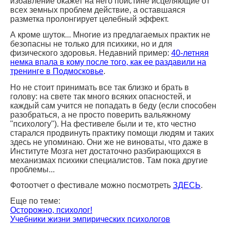
избавление окажет на него поистине исцеляющие от
всех земных проблем действие, а оставшаяся
разметка пролонгирует целебный эффект.
А кроме шуток... Многие из предлагаемых практик не
безопасны не только для психики, но и для
физического здоровья. Недавний пример:
40-летняя
немка впала в кому после того, как ее раздавили на
тренинге в Подмосковье
.
Но не стоит принимать все так близко и брать в
голову: на свете так много всяких опасностей, и
каждый сам учится не попадать в беду (если способен
разобраться, а не просто поверить вальяжному
"психологу"). На фестивеле были и те, кто честно
старался продвинуть практику помощи людям и таких
здесь не упоминаю. Они же не виноваты, что даже в
Институте Мозга нет достаточно разбирающихся в
механизмах психики специалистов. Там пока другие
проблемы...
Фотоотчет о фестивале можно посмотреть
ЗДЕСЬ
.
Еще по теме:
Осторожно, психолог!
Учебники жизни эмпирических психологов