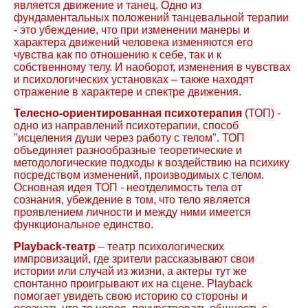
является движение и танец. Одно из
фундаментальных положений танцевальной терапии
- это убеждение, что при изменении манеры и
характера движений человека изменяются его
чувства как по отношению к себе, так и к
собственному телу. И наоборот, изменения в чувствах
и психологических установках – также находят
отражение в характере и спектре движения.
Телесно-ориентированная психотерапия
(ТОП) -
одно из направлений психотерапии, способ
"исцеления души через работу с телом". ТОП
объединяет разнообразные теоретические и
методологические подходы к воздействию на психику
посредством изменений, производимых с телом.
Основная идея ТОП - неотделимость тела от
сознания, убеждение в том, что тело является
проявлением личности и между ними имеется
функциональное единство.
Playback
-театр
– театр психологических
импровизаций, где зрители рассказывают свои
истории или случай из жизни, а актеры тут же
спонтанно проигрывают их на сцене.
Playback
помогает увидеть свою историю со стороны и