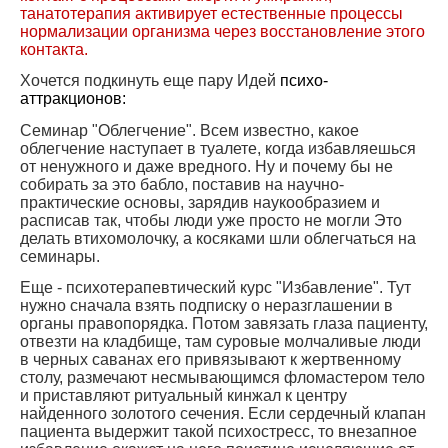
танатотерапия активирует естественные процессы
нормализации организма через восстановление этого
контакта.
Хочется подкинуть еще пару Идей
психо-
аттракционов:
Семинар "Облегчение". Всем известно, какое
облегчение наступает в туалете, когда избавляешься
от ненужного и даже вредного. Ну и почему бы не
собирать за это бабло, поставив на научно-
практические основы, зарядив наукообразием и
расписав так, чтобы люди уже просто не могли Это
делать втихомолочку, а косяками шли облегчаться на
семинары.
Еще - психотерапевтический курс "Избавление". Тут
нужно сначала взять подписку о неразглашении в
органы правопорядка. Потом завязать глаза пациенту,
отвезти на кладбище, там суровые молчаливые люди
в черных саванах его привязывают к жертвенному
столу, размечают несмывающимся фломастером тело
и приставляют ритуальный кинжал к центру
найденного золотого сечения. Если сердечный клапан
пациента выдержит такой психостресс, то внезапное