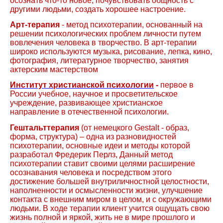
осознать что-то новое, почувствовать общность с
другими людьми, создать хорошее настроение.
Арт-терапия
- метод психотерапии, основанный на
решении психологических проблем личности путем
вовлечения человека в творчество. В арт-терапии
широко используются музыка, рисование, лепка, кино,
фотография, литературное творчество, занятия
актерским мастерством
Институт христианской психологии
-
первое в
России учебное, научное и просветительское
учреждение, развивающее христианское
направление в отечественной психологии.
Гештальттерапия
(от немецкого
Gestalt
- образ,
форма, структура) – одна из разновидностей
психотерапии, основные идеи и методы которой
разработал Фредерик Перлз, Данный метод
психотерапии ставит своими целями расширение
осознавания человека и посредством этого
достижение большей внутриличностной целостности,
наполненности и осмысленности жизни, улучшение
контакта с внешним миром в целом, и с окружающими
людьми. В ходе терапии клиент учится ощущать свою
жизнь полной и яркой, жить не в мире прошлого и