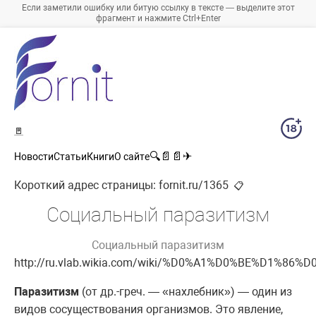
Если заметили ошибку или битую ссылку в тексте — выделите этот
фрагмент и нажмите Ctrl+Enter
🚪
🔍
📄
📄
✈
Новости
Статьи
Книги
О сайте
Короткий адрес страницы:
fornit.ru/1365
📋
Социальный паразитизм
Социальный паразитизм
http://ru.vlab.wikia.com/wiki/%D0%A1%D0%BE%
Паразитизм
(от др.-греч. — «нахлебник») — один из
видов сосуществования организмов. Это явление,