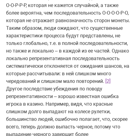
О-О-Р-Р-Р, которая не кажется случайной, а также
более вероятна, чем последовательность О-О-О-О-Р-О,
которая не отражает равнозначность сторон монеты.
Таким образом, люди ожидают, что существенные
характеристики процесса будут представлены, не
только глобально, т.е. в полной последовательности,
но также и локально – в каждой из ее частей. Однако
локально репрезентативная последовательность
систематически отклоняется от ожидания шансов, на
которые рассчитывали: в ней слишком много
чередований и слишком мало повторений.
[2]
Другое последствие убеждения по поводу
репрезентативности – хорошо известная ошибка
игрока в казино. Например, видя, что красные
слишком долго выпадают на колесе рулетки,
большинство людей, ошибочно полагает, что, скорее
всего, теперь должно выпасть черное, потому что
выпадение черного завершит более