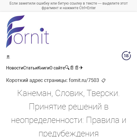
Если заметили ошибку или битую ссылку в тексте — выделите этот
фрагмент и нажмите Ctrl+Enter
🚪
🔍
📄
📄
✈
Новости
Статьи
Книги
О сайте
Короткий адрес страницы:
fornit.ru/7503
📋
Канеман, Словик, Тверски.
Принятие решений в
неопределенности: Правила и
предубеждения