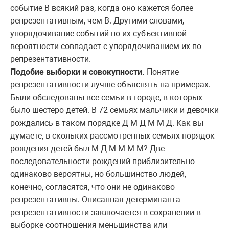
событие В всякий раз, когда оно кажется более
репрезентативным, чем В. Другими словами,
упорядочивание событий по их субъективной
вероятности совпадает с упорядочиванием их по
репрезентативности.
Подобие выборки и совокупности.
Понятие
репрезентативности лучше объяснять на примерах.
Были обследованы все семьи в городе, в которых
было шестеро детей. В 72 семьях мальчики и девочки
рождались в таком порядке Д М Д М М Д. Как вы
думаете, в скольких рассмотренных семьях порядок
рождения детей был М Д М М М М? Две
последовательности рождений приблизительно
одинаково вероятны, но большинство людей,
конечно, согласятся, что они не одинаково
репрезентативны. Описанная детерминанта
репрезентативности заключается в сохранении в
выборке соотношения меньшинства или