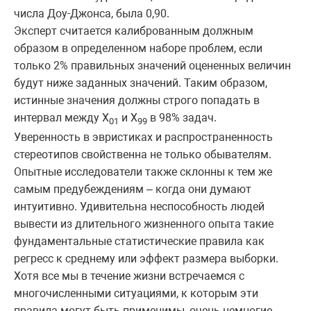
числа Доу-Джонса, была 0,90.
Эксперт считается калиброванным должным
образом в определенном наборе проблем, если
только 2% правильных значений оцененных величин
будут ниже заданных значений. Таким образом,
истинные значения должны строго попадать в
интервал между Х
и Х
в 98% задач.
01
99
Уверенность в эвристиках и распространенность
стереотипов свойственна не только обывателям.
Опытные исследователи также склонны к тем же
самым предубеждениям – когда они думают
интуитивно. Удивительна неспособность людей
вывести из длительного жизненного опыта такие
фундаментальные статистические правила как
регресс к среднему или эффект размера выборки.
Хотя все мы в течение жизни встречаемся с
многочисленными ситуациями, к которым эти
правила могут быть применимы, очень немногие