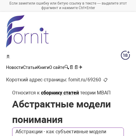
Если заметили ошибку или битую ссылку в тексте — выделите этот
фрагмент и нажмите Ctrl+Enter
🚪
🔍
📄
📄
✈
Новости
Статьи
Книги
О сайте
Короткий адрес страницы:
fornit.ru/69260
📋
Относится к
сборнику статей
теории МВАП
Абстрактные модели
понимания
Абстракции - как субъективные модели