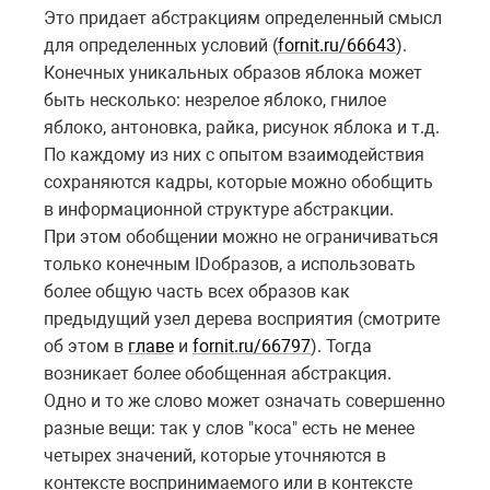
Это придает абстракциям определенный смысл
для определенных условий (
fornit.ru/66643
).
Конечных уникальных образов яблока может
быть несколько: незрелое яблоко, гнилое
яблоко, антоновка, райка, рисунок яблока и т.д.
По каждому из них с опытом взаимодействия
сохраняются кадры, которые можно обобщить
в информационной структуре абстракции.
При этом обобщении можно не ограничиваться
только конечным
ID
образов, а использовать
более общую часть всех образов как
предыдущий узел дерева восприятия (смотрите
об этом в
главе
и
fornit.ru/66797
). Тогда
возникает более обобщенная абстракция.
Одно и то же слово может означать совершенно
разные вещи: так у слов "коса" есть не менее
четырех значений, которые уточняются в
контексте воспринимаемого или в контексте