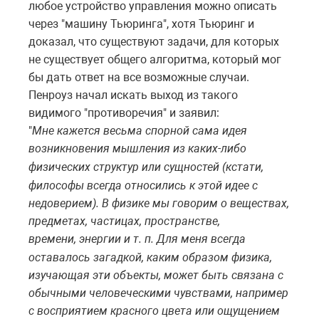
любое устройство управления можно описать
через "машину Тьюринга", хотя Тьюринг и
доказал, что существуют задачи, для которых
не существует общего алгоритма, который мог
бы дать ответ на все возможные случаи.
Пенроуз начал искать выход из такого
видимого "противоречия" и заявил:
"
Мне кажется весьма спорной сама идея
возникновения
мышления
из
каких-
либо
физических
структур
или
сущностей (
кстати,
философы
всегда
относились
к
этой
идее
с
недоверием).
В
физике
мы
говорим
о
веществах,
предметах,
частицах,
пространстве,
времени,
энергии
и
т.
п.
Для
меня
всегда
оставалось
загадкой,
каким
образом
физика,
изучающая
эти
объекты,
может
быть
связана
с
обычными
человеческими
чувствами,
например
с
восприятием
красного
цвета
или
ощущением