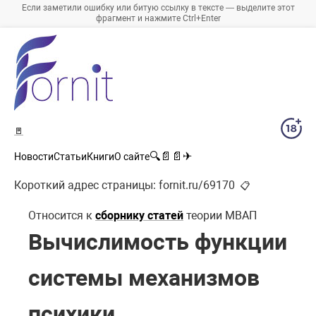
Если заметили ошибку или битую ссылку в тексте — выделите этот
фрагмент и нажмите Ctrl+Enter
🚪
🔍
📄
📄
✈
Новости
Статьи
Книги
О сайте
Короткий адрес страницы:
fornit.ru/69170
📋
Относится к
сборнику статей
теории МВАП
Вычислимость функции
системы механизмов
психики