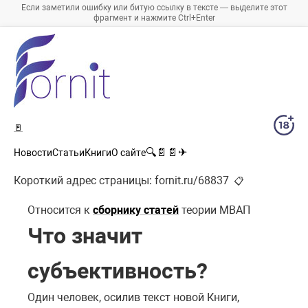
Если заметили ошибку или битую ссылку в тексте — выделите этот
фрагмент и нажмите Ctrl+Enter
🚪
🔍
📄
📄
✈
Новости
Статьи
Книги
О сайте
Короткий адрес страницы:
fornit.ru/68837
📋
Относится к
сборнику статей
теории МВАП
Что значит
субъективность?
Один человек, осилив текст новой Книги,