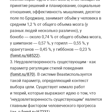
принятие решений и планирование, социальные
отношения, эффективность мышления, десятое
поле по Бродману, занимает объём у человека в
среднем 1,2 % от общего объема мозга (у
разных людей несколько различно), у
бонобо — около 0,74 % от общего объёма мозга,
у шимпанзе — 0,57 %, у горилл — 0,55 %, у
орангутанов — 0,45 %, у гиббонов — 0,23 %
(
fornit.ru/68522
).
3. Неудовлетворенность существующим - как
параметр регуляции стилей поведения
(
fornit.ru/870
). В системе
Beast
используется
такой параметр, определяющий контекст
выбора цели. Существует немало работ
и теорий, которые выражают идею о том, что
"неудовлетворенность существующим" является
главным фактором человеческого прогресса
(см. в
fornit.ru/67231
).