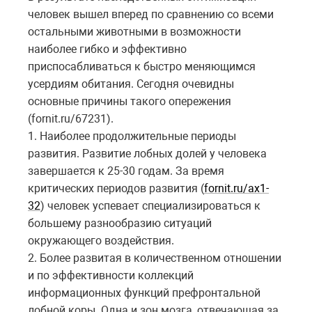
человек вышел вперед по сравнению со всеми
остальными животными в возможности
наиболее гибко и эффективно
приспосабливаться к быстро меняющимся
усердиям обитания. Сегодня очевидны
основные причины такого опережения
(
fornit
.
ru
/67231).
1. Наиболее продолжительные периоды
развития. Развитие лобных долей у человека
завершается к 25-30 годам. За время
критических периодов развития (
fornit.ru/ax1-
32
) человек успевает специализироваться к
большему разнообразию ситуаций
окружающего воздействия.
2. Более развитая в количественном отношении
и по эффективности коллекций
информационных функций префронтальной
лобной коры. Одна и зон мозга, отвечающая за