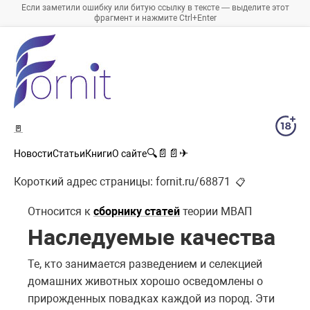
Если заметили ошибку или битую ссылку в тексте — выделите этот
фрагмент и нажмите Ctrl+Enter
🚪
🔍
📄
📄
✈
Новости
Статьи
Книги
О сайте
Короткий адрес страницы:
fornit.ru/68871
📋
Относится к
сборнику статей
теории МВАП
Наследуемые качества
Те, кто занимается разведением и селекцией
домашних животных хорошо осведомлены о
прирожденных повадках каждой из пород. Эти