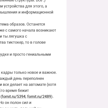
ленные структуры. Все :)
и устройства для этого, а
в мышления и информационной
тема образов. Останется
уже с самого начала возникают
и ты лягушка с
ва тиктокер, то в голове
ссудке и просто гениальными
 кадры только новое и важное.
 каждый день переполнен
и все делает на автомате (хотя
Его время бежит
(
fornit.ru/5394
,
fornit.ru/2489
).
Но он полон сил и