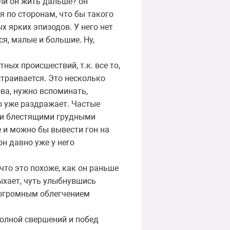
 ли он жить дальше? он
я по сторонам, что бы такого
х ярких эпизодов. У него нет
ся, малые и большие. Ну,
ных происшествий, т.к. все то,
страивается. Это несколько
ова, нужно вспоминать,
о уже раздражает. Частые
 и блестящими грудными
е и можно бы вывести гон на
он давно уже у него
что это похоже, как он раньше
ыхает, чуть улыбнувшись
 огромным облегчением
полной свершений и побед