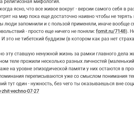
ла религиозная мифология.
когда ясно, что все живое вокруг - версии самого себя в ра
отрят на мир пока еще достаточно наивно чтобы не терять
ы люди запомнили и с пользой применяли, иначе вообще см
овольствий - просто еще ничего не поняли:
fornit.ru/7148
). 
 И это не тибетский буддизм (в котором как раз нет страха
о эту ставшую ненужной жизнь за рамки главного дела жиз
ном теле прожили несколько разных личностей (маленький 
даже на уровне эпизодической памяти у них остаются в пр
споминания переписываются уже со смыслом понимания те
ерий тут один - нужность, без чего ты оказываешься вне соц
e
-
zhit
-
vechno
-07-27