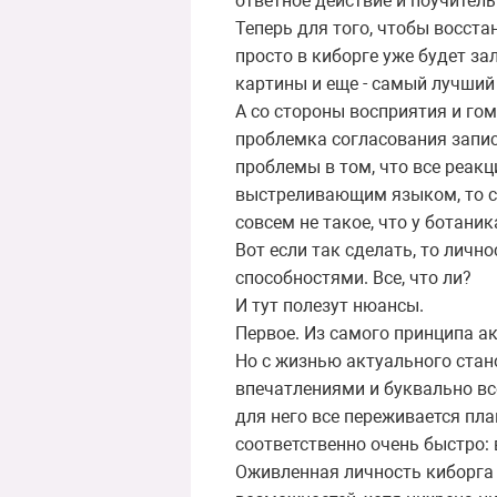
ответное действие и поучитель
Теперь для того, чтобы восстан
просто в киборге уже будет з
картины и еще - самый лучши
А со стороны восприятия и го
проблемка согласования запис
проблемы в том, что все реак
выстреливающим языком, то с ч
совсем не такое, что у ботани
Вот если так сделать, то личн
способностями. Все, что ли?
И тут полезут нюансы.
Первое. Из самого принципа ак
Но с жизнью актуального стан
впечатлениями и буквально все
для него все переживается пла
соответственно очень быстро: в
Оживленная личность киборга о