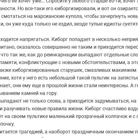
его не хочет уже... Спросите у любого старше 80-ти, хочет
ности. Но все-таки его киборгизировали, и вот он озираетс
т смотаться на марсианские купола, чтобы зачерпнуть новы
, он уже куда только не ездил, везде тупые идиоты суетят
иходится напрягаться. Киборг попадает в несколько неприят
читано, оказалось совершенно не таким и приходится пере
, что так же, как до реинкарнации выпадают отдельные сл
памяти, конфликтующие с новыми обстоятельствами, а эт
также киборгизированных старушек, смазливых макияжем
ие, хотя у него есть небольшой такой пультик на запясть
нает, они ему еще в прошлой жизни стали неинтересны. А г
ыванием камней на гору.
ыпадают не только слова, а приходится задумываться, на 
 и разучивать новые правила жизни. Киборг счастливо взд
т на своем пультике маленький прозрачный колпачок и с
почку.
читается трагедией, а наоборот праздничным окончанием 