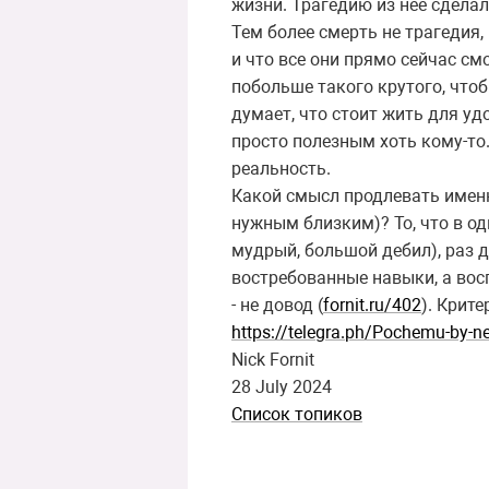
жизни. Трагедию из нее сдела
Тем более смерть не трагедия, 
и что все они прямо сейчас см
побольше такого крутого, чтоб
думает, что стоит жить для уд
просто полезным хоть кому-то.
реальность.
Какой смысл продлевать именн
нужным близким)? То, что в од
мудрый, большой дебил), раз 
востребованные навыки, а во
- не довод (
fornit.ru/402
). Крит
https
://
telegra
.
ph
/
Pochemu
-
by
-
n
Nick Fornit
28 July 2024
Список топиков