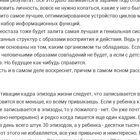
ный результат. Все это дело заливается в заранее подготов
овить личность, вовсе не нужно копаться, какие у него был
алито самое лучшее, оптимизированное устройство цикло
й набор информационных функций.
меостаза тоже будет залита самая лучшая и гениальная сис
анных структур с образами восприятия и действия. Ведь 
ции основаны на том, каким организмом ты обладаешь. Есл
еловечьими образами совпадений не будет, а если с детст
ка. Но будущее как-нибудь справится.
ость и в самом деле воскреснет, причем в самом ясном ра
тивации кадра эпизода жизни следует, что записывается в
овится все меньше, ко всему привыкаешь. Если у ребенка
 записывается в эпизоды, то у пожилого - нет. Он уже почт
вно-непрерывно) и редко когда пишется еще один кадрик. 
 день всего штук 30 эпизодов, а у ребенка - десятки тысяч 
т этого не избавляется, все уже привычно и неинтересно. 