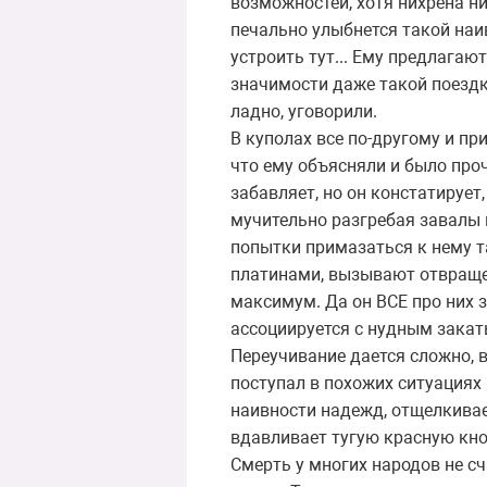
возможностей, хотя нихрена нич
печально улыбнется такой наив
устроить тут... Ему предлагаю
значимости даже такой поездки
ладно, уговорили.
В куполах все по-другому и пр
что ему объясняли и было про
забавляет, но он констатирует
мучительно разгребая завалы 
попытки примазаться к нему 
платинами, вызывают отвращен
максимум. Да он ВСЕ про них з
ассоциируется с нудным закат
Переучивание дается сложно, в
поступал в похожих ситуациях
наивности надежд, отщелкивае
вдавливает тугую красную кно
Смерть у многих народов не с