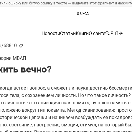
тили ошибку или битую ссылку в тексте — выделите этот фрагмент и нажмите 
🚪
Вход
Новости
Статьи
Книги
О сайте
🔍
📄
📄
✈
ru/68810
📋
еории МВАП
жить вечно?
, когда встает вопрос, а сможет ли наука достичь бессмерт
ся тела, с сохранением личности. Но что такое личность?
то личность - это эпизодическая память, ну плюс память 
сположено вокруг гиппокампа. Метод сканирования: просто
 исторической цепочки и начинаем возбуждать ее покадро
зано: состояние, настроение, эмоции, стимул, на который 