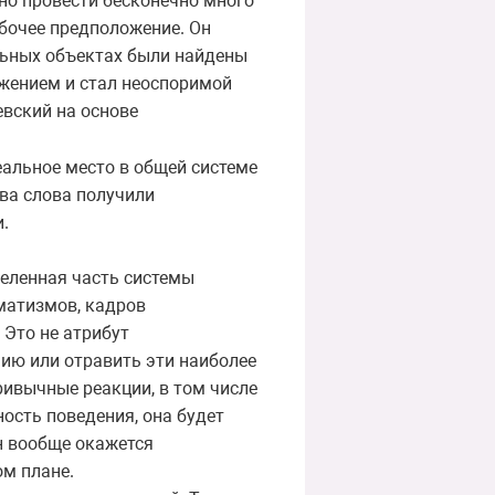
жно провести бесконечно много
абочее предположение. Он
альных объектах были найдены
жением и стал неоспоримой
чевский на основе
еальное место в общей системе
ва слова получили
и.
деленная часть системы
матизмов, кадров
 Это не атрибут
мию или отравить эти наиболее
ривычные реакции, в том числе
ность поведения, она будет
н вообще окажется
ом плане.