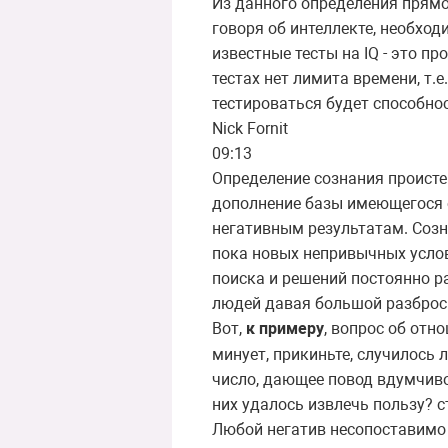
Из данного определения прямо 
говоря об интеллекте, необход
известные тесты на IQ - это п
тестах нет лимита времени, т.
тестироваться будет способно
Nick Fornit
09:13
Определение сознания происте
дополнение базы имеющегося о
негативным результатам. Соз
пока новых непривычных услов
поиска и решений постоянно р
людей давая большой разброс 
Вот,
к примеру
, вопрос об отн
минует, прикиньте, случилось 
число, дающее повод вдумчив
них удалось извлечь пользу? 
Любой негатив несопоставимо б