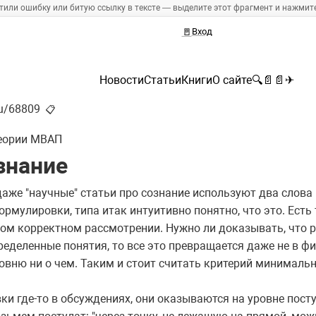
тили ошибку или битую ссылку в тексте — выделите этот фрагмент и нажмите 
🚪
Вход
Новости
Статьи
Книги
О сайте
🔍
📄
📄
✈
ru/68809
📋
еории МВАП
знание
аже "научные" статьи про сознание используют два слова "
мулировки, типа итак интуитивно понятно, что это. Есть 
м корректном рассмотрении. Нужно ли доказывать, что р
ределенные понятия, то все это превращается даже не в 
товню ни о чем. Таким и стоит считать критерий минималь
и где-то в обсуждениях, они оказываются на уровне посту