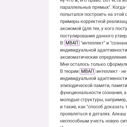
ну что ж, его право. Вот есть
параллельных прямых". Когда-
попытался построить на этой 
примеры корректной реализац
аксиомой (для тех, у кого пост
постулирования данного утве
В
МВАП
"интеллект" и "созна
индивидуальной адаптивности 
аксиоматические определения. 
Мне осталось только сформули
В теории
МВАП
интеллект - н
индивидуальной адаптивности.
эпизодической памяти, памяти
функциональности сознания, а
молодые структуры, например,
и такие, как "способ доказать
проявляться в деталях. Алкаш
неспособным учесть новую сит