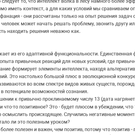
следует то, что интеллект волка в лесу намного более эффе
имо иметь контекст, а для каких условий мы сравниваем о
рофанация - они рассчитаны только на опыт решения задач 
е. человек может начать решать проблему, звонить другу и
сть находить решения неважно как.
кает из его адаптивной функциональности. Единственная 
пыта привычных реакций для новых условий, где привычн
нание формирует элементы интеллекта, находя альтернат
ий. Это настолько большой плюс в эволюционной конкуре
азвиваются во всем спектре видов живых существ, порождая
в потенциале возможностей сознания.
ошении к привычно проклинаемому числу 13 (дата нагрянет 
ли что-то позитивное? Это - будет плюсом в убеждении, что
о осмыслить происходящее. Случились негативные момент
стало ли это полезным уроком?
олее полезен и важен, чем позитив, потому что позитив - 