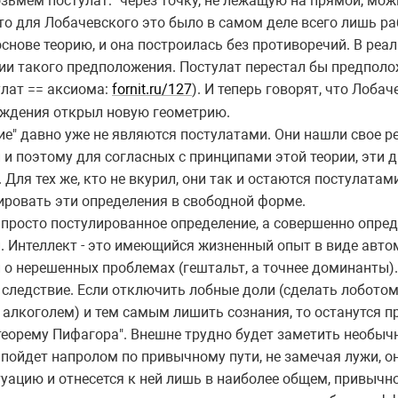
 возьмем постулат: "через точку, не лежащую на прямой, мо
то для Лобачевского это было в самом деле всего лишь р
основе теорию, и она построилась без противоречий. В ре
ии такого предположения. Постулат перестал бы предполо
улат == аксиома:
fornit.ru/127
). И теперь говорят, что Лоба
рждения открыл новую геометрию.
ние" давно уже не являются постулатами. Они нашли свое р
и поэтому для согласных с принципами этой теории, эти д
Для тех же, кто не вкурил, они так и остаются постулатам
ровать эти определения в свободной форме.
е просто постулированное определение, а совершенно опре
 Интеллект - это имеющийся жизненный опыт в виде авто
 о нерешенных проблемах (гештальт, а точнее доминанты).
 следствие. Если отключить лобные доли (сделать лобото
 алкоголем) и тем самым лишить сознания, то останутся п
 теорему Пифагора". Внешне трудно будет заметить необыч
 пойдет напролом по привычному пути, не замечая лужи, о
уацию и отнесется к ней лишь в наиболее общем, привычн