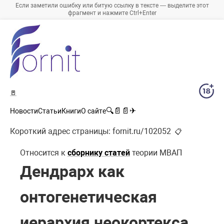
Если заметили ошибку или битую ссылку в тексте — выделите этот
фрагмент и нажмите Ctrl+Enter
🚪
🔍
📄
📄
✈
Новости
Статьи
Книги
О сайте
Короткий адрес страницы:
fornit.ru/102052
📋
Относится к
сборнику статей
теории МВАП
Дендрарх как
онтогенетическая
иерархия неокортекса