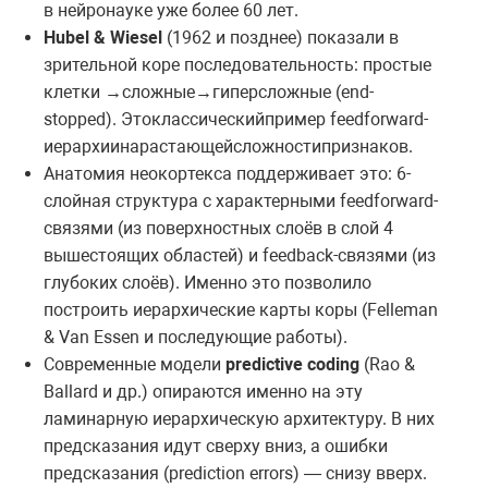
в нейронауке уже более 60 лет.
Hubel & Wiesel
(1962 и позднее) показали в
зрительной коре последовательность: простые
клетки
сложные
гиперсложные
(end-
→
→
stopped).
Это
классический
пример
feedforward-
иерархии
нарастающей
сложности
признаков
.
Анатомия неокортекса поддерживает это: 6-
слойная структура с характерными feedforward-
связями (из поверхностных слоёв в слой 4
вышестоящих областей) и feedback-связями (из
глубоких слоёв). Именно это позволило
построить иерархические карты коры (Felleman
& Van Essen и последующие работы).
Современные модели
predictive coding
(Rao &
Ballard и др.) опираются именно на эту
ламинарную иерархическую архитектуру. В них
предсказания идут сверху вниз, а ошибки
предсказания (prediction errors) — снизу вверх.