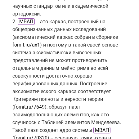
научных стандартов или академической
ортодоксии
.
2.
МВАП
– это каркас, построенный на
общепризнанных данных исследований
(аксиоматический каркас собран в сборнике
fornit.ru/ax1
) и поэтому в такой своей основе
система аксиоматически выверенных
представлений не может противоречить
отдельным данным мейнстрима во всей
совокупности достаточно хорошо
верифицированных данных. Построение
аксиоматического каркаса соответствует
Критериям полноты и верности теории
(
fornit.ru/7649
), образуя пазл
взаимодополняющих элементов, как это
случилось с Таблицей элементов Менделеева.
Такой пазл создает ядро системы
МВАП
(
fornit.ru/70320
) – основную точку входа в