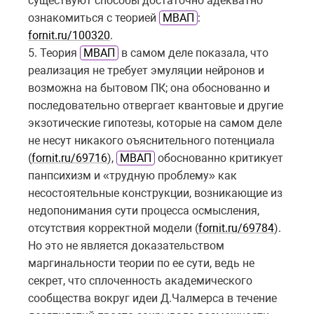
существуют способы достаточно адекватно
ознакомиться с теорией
МВАП
:
fornit.ru/100320
.
5. Теория
МВАП
в самом деле показала, что
р
еализация не требует эмуляции нейронов и
возможна на бытовом ПК; она обоснованно и
последовательно отвергает квантовые и другие
экзотические гипотезы, которые на самом деле
не несут никакого оъяснительного потенциала
(
fornit.ru/69716
),
МВАП
обоснованно критикует
панпсихизм и «трудную проблему» как
несостоятельные конструкции, возникающие из
недопонимания сути процесса осмысления,
отсутствия корректной модели (
fornit.ru/69784
).
Но это не является доказательством
маргинальности теории по ее сути, ведь не
секрет, что сплоченность академического
сообщества вокруг идеи Д.Чалмерса в течение