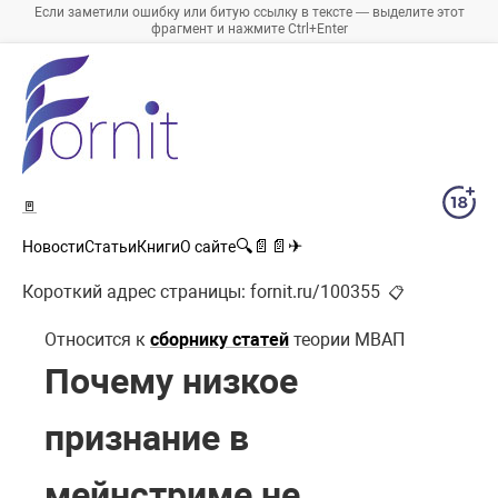
Если заметили ошибку или битую ссылку в тексте — выделите этот
фрагмент и нажмите Ctrl+Enter
🚪
🔍
📄
📄
✈
Новости
Статьи
Книги
О сайте
Короткий адрес страницы:
fornit.ru/100355
📋
Относится к
сборнику статей
теории МВАП
Почему низкое
признание в
мейнстриме не