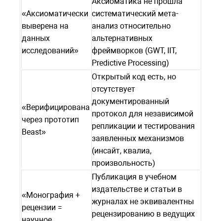
Аксиоматика не прошла
«Аксиоматически
систематический мета-
выверена на
анализ относительно
данных
альтернативных
исследований»
фреймворков (GWT, IIT,
Predictive Processing)
Открытый код есть, но
отсутствует
документированный
«Верифицирована
протокол для независимой
через прототип
репликации и тестирования
Beast»
заявленных механизмов
(инсайт, квалиа,
произвольность)
Публикация в учебном
издательстве и статьи в
«Монография +
журналах не эквивалентны
рецензии =
рецензированию в ведущих
научное