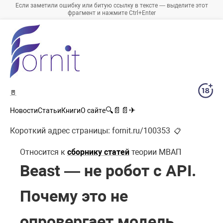
Если заметили ошибку или битую ссылку в тексте — выделите этот
фрагмент и нажмите Ctrl+Enter
🚪
🔍
📄
📄
✈
Новости
Статьи
Книги
О сайте
Короткий адрес страницы:
fornit.ru/100353
📋
Относится к
сборнику статей
теории МВАП
Beast — не робот с API.
Почему это не
опровергает модель