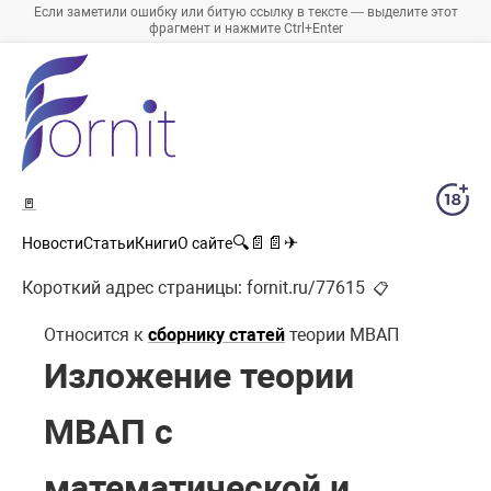
Если заметили ошибку или битую ссылку в тексте — выделите этот
фрагмент и нажмите Ctrl+Enter
🚪
🔍
📄
📄
✈
Новости
Статьи
Книги
О сайте
Короткий адрес страницы:
fornit.ru/77615
📋
Относится к
сборнику статей
теории МВАП
Изложение теории
МВАП с
математической и