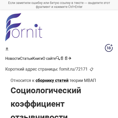
Если заметили ошибку или битую ссылку в тексте — выделите этот
фрагмент и нажмите Ctrl+Enter
🚪
🔍
📄
📄
✈
Новости
Статьи
Книги
О сайте
Короткий адрес страницы:
fornit.ru/72171
📋
Относится к
сборнику статей
теории МВАП
Социологический
коэффициент
отзывчивости