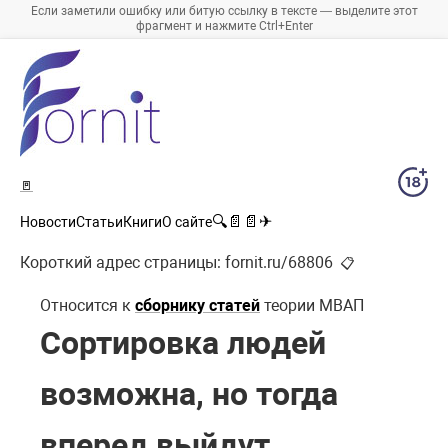
Если заметили ошибку или битую ссылку в тексте — выделите этот
фрагмент и нажмите Ctrl+Enter
🚪
🔍
📄
📄
✈
Новости
Статьи
Книги
О сайте
Короткий адрес страницы:
fornit.ru/68806
📋
Относится к
сборнику статей
теории МВАП
Сортировка людей
возможна, но тогда
вперед выйдут