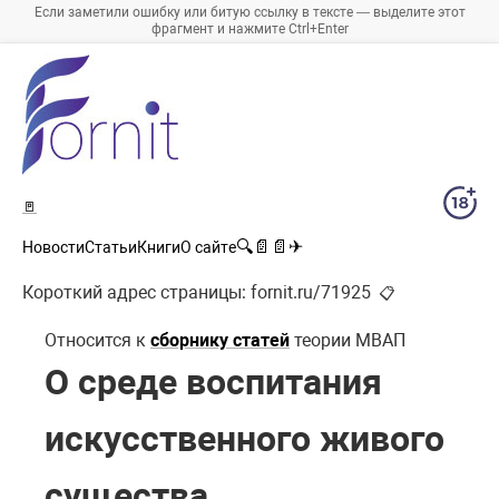
Если заметили ошибку или битую ссылку в тексте — выделите этот
фрагмент и нажмите Ctrl+Enter
🚪
🔍
📄
📄
✈
Новости
Статьи
Книги
О сайте
Короткий адрес страницы:
fornit.ru/71925
📋
Относится к
сборнику статей
теории МВАП
О среде воспитания
искусственного живого
существа