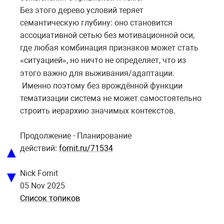
Без этого дерево условий теряет
семантическую глубину: оно становится
ассоциативной сетью без мотивационной оси,
где любая комбинация признаков может стать
ситуацией
,
но
ничто
не
определяет
,
что
из
«
»
этого
важно
для
выживания
/
адаптации
.
Именно поэтому без врождённой функции
тематизации система не может самостоятельно
строить иерархию значимых контекстов.
Продолжение - Планирование
▲
действий:
fornit.ru/71534
▼
Nick Fornit
05 Nov 2025
Список топиков