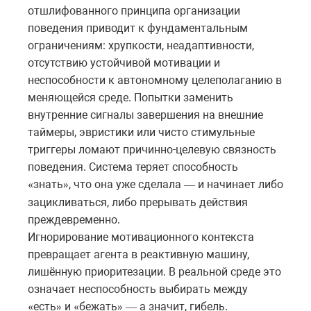
отшлифованного принципа организации
поведения приводит к фундаментальным
ограничениям: хрупкости, неадаптивности,
отсутствию устойчивой мотивации и
неспособности к автономному целеполаганию в
меняющейся среде. Попытки заменить
внутренние сигналы завершения на внешние
таймеры, эвристики или чисто стимульные
триггеры ломают причинно-целевую связность
поведения. Система теряет способность
знать
,
что
она
уже
сделала
и
начинает
либо
«
»
—
зацикливаться
,
либо
прерывать
действия
преждевременно
.
Игнорирование мотивационного контекста
превращает агента в реактивную машину,
лишённую приоритезации. В реальной среде это
означает неспособность выбирать между
есть
и
бежать
а
значит
,
гибель
.
«
»
«
»
—