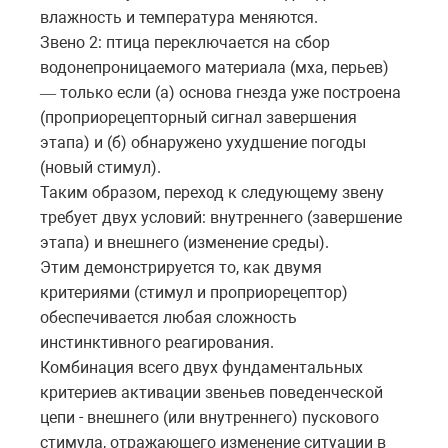
влажность
и
температура
меняются
.
Звено 2: птица переключается на сбор
водонепроницаемого материала (мха, перьев)
только
если
(
а
)
основа
гнезда
уже
построена
—
(
проприорецепторный
сигнал
завершения
этапа
)
и
(
б
)
обнаружено
ухудшение
погоды
(
новый
стимул
).
Таким образом, переход к следующему звену
требует двух условий: внутреннего (завершение
этапа) и внешнего (изменение среды).
Этим демонстрируется то, как двумя
критериями (стимул и проприорецептор)
обеспечивается любая сложность
инстинктивного реагирования.
Комбинация всего двух фундаментальных
критериев активации звеньев поведенческой
цепи - внешнего (или внутреннего) пускового
стимула, отражающего изменение ситуации в