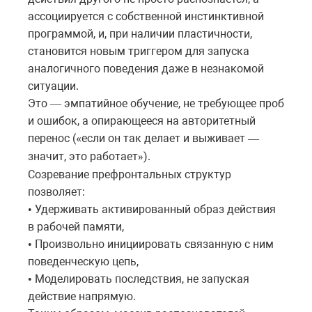
ассоциируется с собственной инстинктивной
программой, и, при наличии пластичности,
становится новым триггером для запуска
аналогичного поведения даже в незнакомой
ситуации.
Это
эмпатийное
обучение
,
не
требующее
проб
—
и
ошибок
,
а
опирающееся
на
авторитетный
перенос
(
если
он
так
делает
и
выживает
«
—
значит
,
это
работает
).
»
Созревание префронтальных структур
позволяет:
Удерживать активированный образ действия
•
в рабочей памяти,
Произвольно инициировать связанную с ним
•
поведенческую цепь,
Моделировать последствия, не запуская
•
действие напрямую.