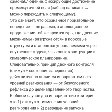
самонаблюдение
,
фиксирующие
достижение
промежуточной
цели
(
абзац
написан
«
»
→
можно
переходить
к
следующему
).
Это означает, что осознанное произвольное
поведение
не
разрыв
,
а
эволюционное
—
продолжение
той
же
архитектуры
,
где
древние
механизмы
разгружаются
в
корковые
«
»
структуры
и
становятся
управляемыми
через
внутренние
модели
,
языковые
конструкции
и
символическое
планирование
.
Следовательно, принцип двойного контроля
(стимул + состояние завершения)
действительно является инвариантом всех
уровней реагирования
от
безусловного
—
рефлекса
до
целенаправленного
творчества
.
В общем случае два инвариантных критерия
–
это 1) стимул от изменения условий
реагирования и 2) разрешение запуска