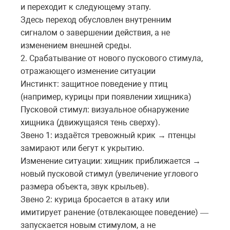
и
переходит
к
следующему
этапу
.
Здесь переход обусловлен внутренним
сигналом о завершении действия, а не
изменением внешней среды.
2. Срабатывание от нового пускового стимула,
отражающего изменение ситуации
Инстинкт: защитное поведение у птиц
(например, курицы при появлении хищника)
Пусковой стимул: визуальное обнаружение
хищника (движущаяся тень сверху).
Звено 1: издаётся тревожный крик
птенцы
→
замирают
или
бегут
к
укрытию
.
Изменение ситуации: хищник приближается
→
новый
пусковой
стимул
(
увеличение
углового
размера
объекта
,
звук
крыльев
).
Звено 2: курица бросается в атаку или
имитирует ранение (отвлекающее поведение)
—
запускается
новым
стимулом
,
а
не