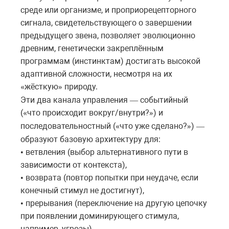
среде или организме, и проприорецепторного
сигнала, свидетельствующего о завершении
предыдущего звена, позволяет эволюционно
древним, генетически закреплённым
программам (инстинктам) достигать высокой
адаптивной сложности, несмотря на их
жёсткую
природу
.
«
»
Эти два канала управления
событийный
—
(
что
происходит
вокруг
/
внутри
?
)
и
«
»
последовательностный
(
что
уже
сделано
?
)
«
»
—
образуют
базовую
архитектуру
для
:
ветвления (выбор альтернативного пути в
•
зависимости от контекста),
возврата (повтор попытки при неудаче, если
•
конечный стимул не достигнут),
прерывания (переключение на другую цепочку
•
при появлении доминирующего стимула,
например, угрозы),