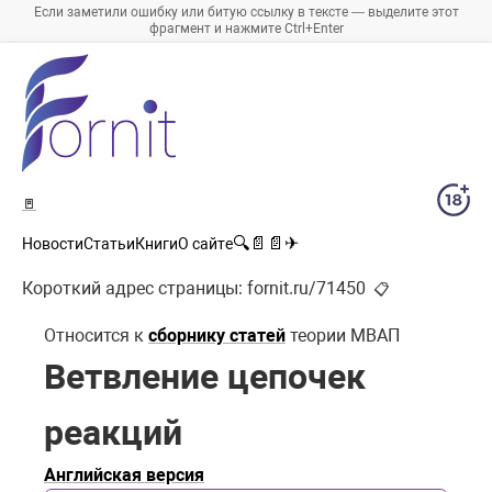
Если заметили ошибку или битую ссылку в тексте — выделите этот
фрагмент и нажмите Ctrl+Enter
🚪
🔍
📄
📄
✈
Новости
Статьи
Книги
О сайте
Короткий адрес страницы:
fornit.ru/71450
📋
Относится к
сборнику статей
теории МВАП
Ветвление цепочек
реакций
Английская версия