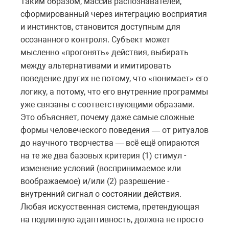
Таким образом, массив распознавателей,
сформированный через интеграцию восприятия
и инстинктов, становится доступным для
осознанного контроля. Субъект может
мысленно
прогонять
действия
,
выбирать
«
»
между
альтернативами
и
имитировать
поведение
других не потому, что
понимает
его
«
»
логику
,
а
потому
,
что
его
внутренние
программы
уже
связаны
с
соответствующими
образами
.
Это объясняет, почему даже самые сложные
формы человеческого поведения
от
ритуалов
—
до
научного
творчества
всё
ещё
опираются
—
на
те
же
два
базовых
критерия (1) стимул -
изменение условий (воспринимаемое или
воображаемое) и/или (2) разрешение -
внутренний сигнал о состоянии действия.
Любая искусственная система, претендующая
на подлинную адаптивность, должна не просто