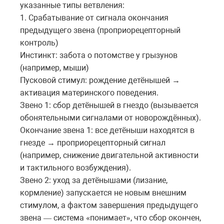
указанные типы ветвления:
1. Срабатывание от сигнала окончания
предыдущего звена (проприорецепторный
контроль)
Инстинкт: забота о потомстве у грызунов
(например, мыши)
Пусковой стимул: рождение детёнышей
→
активация
материнского
поведения
.
Звено 1: сбор детёнышей в гнездо (вызывается
обонятельными сигналами от новорождённых).
Окончание звена 1: все детёныши находятся в
гнезде
проприорецепторный
сигнал
→
(
например
,
снижение
двигательной
активности
и
тактильного
возбуждения
).
Звено 2: уход за детёнышами (лизание,
кормление) запускается не новым внешним
стимулом, а фактом завершения предыдущего
звена
система
понимает
,
что
сбор
окончен
,
—
«
»