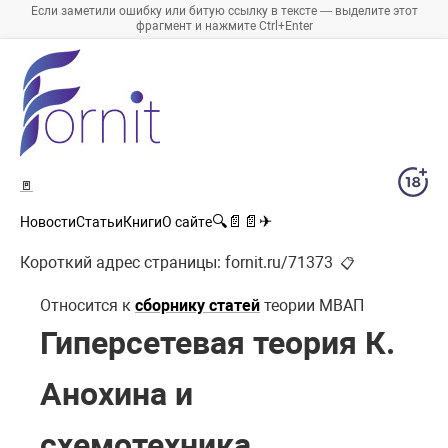
Если заметили ошибку или битую ссылку в тексте — выделите этот
фрагмент и нажмите Ctrl+Enter
🚪
🔍
📄
📄
✈
Новости
Статьи
Книги
О сайте
Короткий адрес страницы:
fornit.ru/71373
📋
Относится к
сборнику статей
теории МВАП
Гиперсетевая теория К.
Анохина и
схемотехника