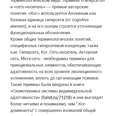
терминологическом виде. Термины «гиперсеть»
и «сеть-носитель» — прямые авторские
понятия. «Ког» используется Анохиным как
базовая единица гиперсети (от cognitive
element), и на его основе строятся уточняющие
функциональные обозначения.
Кроме общих терминологичских понятий,
специфичных гиперсетевой концепции, таких
как: Гиперсеть, Ког, Сеть-носитель, Акторная
сеть, Мета-сеть - необходимы термины для
принципиальных элементов, обеспечивающих
адаптивность на всех уровнях эволюционного
усложнения, вплоть до организации психики.
Такие термины были введены в книге
«Схемотехника системы индивидуальной
адаптивности» (
fornit.ru/71218
) и они выглядят
более читаемо и понимаемо, чем “ Ког-
доминанты” с совершенно излишней общей