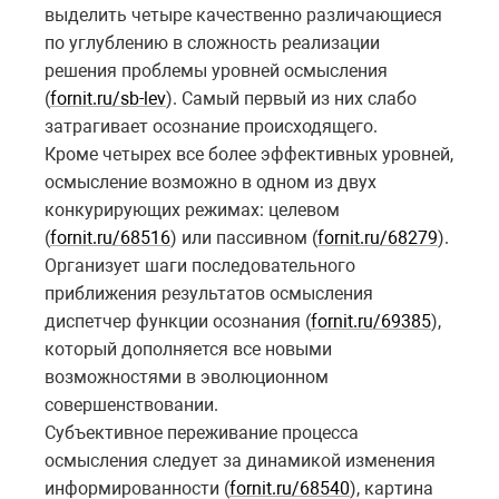
выделить четыре качественно различающиеся
по углублению в сложность реализации
решения проблемы уровней осмысления
(
fornit.ru/sb-lev
). Самый первый из них слабо
затрагивает осознание происходящего.
Кроме четырех все более эффективных уровней,
осмысление возможно в одном из двух
конкурирующих режимах: целевом
(
fornit.ru/68516
) или пассивном (
fornit.ru/68279
).
Организует шаги последовательного
приближения результатов осмысления
диспетчер функции осознания (
fornit.ru/69385
),
который дополняется все новыми
возможностями в эволюционном
совершенствовании.
Субъективное переживание процесса
осмысления следует за динамикой изменения
информированности (
fornit.ru/68540
), картина