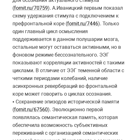
для осознания актуального стимула
(
fornit.ru/70759
). А.Иваницкий первым показал
схему удержания стимула с подключением к
префронтальной коре (
fornit.ru/7446
). Только
один главный цикл осмысления
поддерживается в данном полушарии мозга,
остальные могут оставаться активными, но в
фоновом режиме бессознательного. ЭЭГ
показывают корреляции активностей с такими
циклами. В отличие от ЭЭГ теменной области с
четкими периодами колебаний, наличие
асинхронных ревербераций во фронтальной
коре может говорить о циклах осознания.
• Сохранение эпизодов исторической памяти
(
fornit.ru/67560
). Эволюционно первой
появлялась семантическая память, которая
обеспечила возможность субъективных
переживаний с организацией семантических