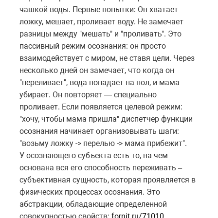
чашкой воды. Первые попытки: Он хватает
ложку, мешает, проливает воду. Не замечает
разницы между "мешать" и "проливать". Это
пассивный режим осознания: он просто
взаимодействует с миром, не ставя цели. Через
несколько дней он замечает, что когда он
"переливает", вода попадает на пол, и мама
убирает. Он повторяет — специально
проливает. Если появляется целевой режим:
"хочу, чтобы мама пришла" диспетчер функции
осознания начинает организовывать шаги:
"возьму ложку -> перелью -> мама прибежит".
У осознающего субъекта есть то, на чем
основана вся его способность переживать
–
субъективная сущность, которая проявляется в
физических процессах осознания. Это
абстракции, обладающие определенной
совокупностью свойств
:
fornit.ru/71010
.