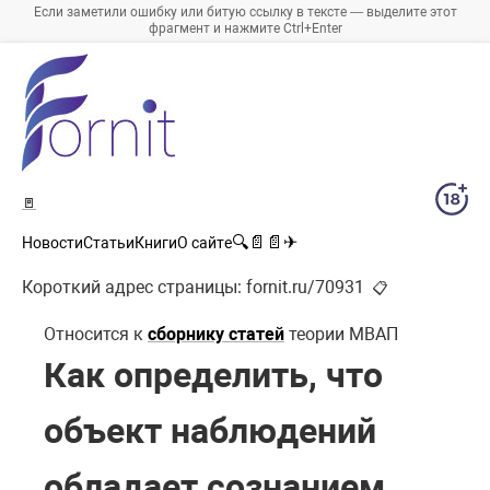
Если заметили ошибку или битую ссылку в тексте — выделите этот
фрагмент и нажмите Ctrl+Enter
🚪
🔍
📄
📄
✈
Новости
Статьи
Книги
О сайте
Короткий адрес страницы:
fornit.ru/70931
📋
Относится к
сборнику статей
теории МВАП
Как определить, что
объект наблюдений
обладает сознанием