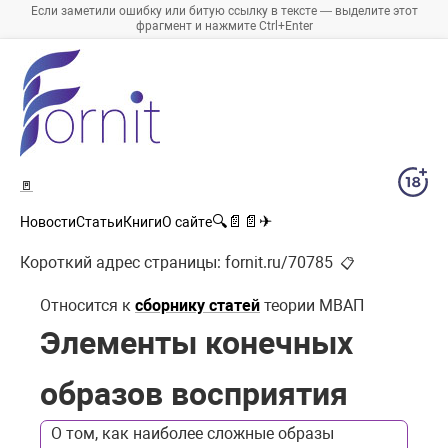
Если заметили ошибку или битую ссылку в тексте — выделите этот
фрагмент и нажмите Ctrl+Enter
🚪
🔍
📄
📄
✈
Новости
Статьи
Книги
О сайте
Короткий адрес страницы:
fornit.ru/70785
📋
Относится к
сборнику статей
теории МВАП
Элементы конечных
образов восприятия
О том, как наиболее сложные образы