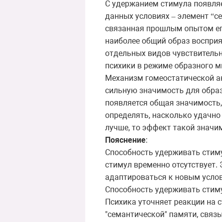
С удержанием стимула появляе
данных условиях
элемент
с
–
“
связанная прошлым опытом его
наиболее общий образ восприя
отдельных видов чувствительн
психики в режиме образного м
Механизм гомеостатической ак
сильную значимость для образ
появляется общая значимость,
определять, насколько удачно 
лучше, то эффект такой знач
Пояснение
:
Способность удерживать стиму
стимул временно отсутствует.
адаптироваться к новым усло
Способность удерживать стиму
Психика уточняет реакции на 
"семантической" памяти, связ