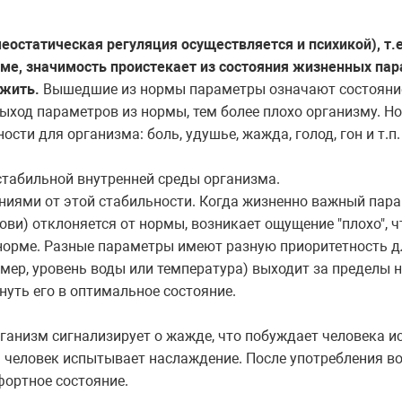
меостатическая регуляция осуществляется и психикой), т.
зме, значимость проистекает из состояния жизненных па
 жить.
Вышедшие из нормы параметры означают состояние 
ыход параметров из нормы, тем более плохо организму. Н
сти для организма: боль, удушье, жажда, голод, гон и т.п.
стабильной
внутренней
среды
организма
.
ниями от этой стабильности. Когда жизненно важный пара
ови) отклоняется от нормы, возникает ощущение "плохо", 
норме. Разные параметры имеют разную приоритетность д
имер
,
уровень
воды
или
температура
)
выходит
за
пределы
нуть
его
в
оптимальное
состояние
.
ганизм сигнализирует о жажде, что побуждает человека ис
 человек испытывает наслаждение. После употребления во
ортное состояние.