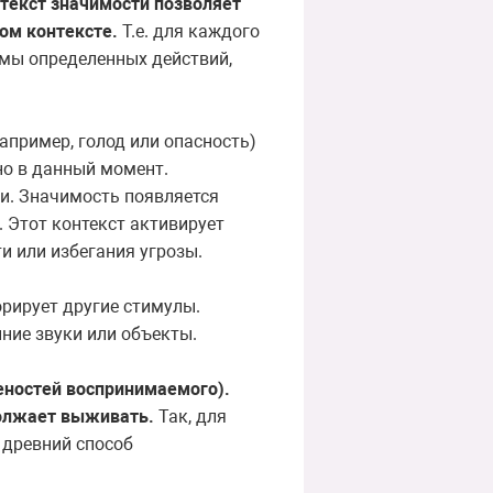
нтекст значимости позволяет
ом контексте.
Т.е. для каждого
мы определенных действий,
апример, голод или опасность)
но в данный момент.
и. Значимость появляется
. Этот контекст активирует
и или избегания угрозы.
норирует другие стимулы.
нние звуки или объекты.
беностей воспринимаемого).
должает выживать.
Так, для
 древний способ