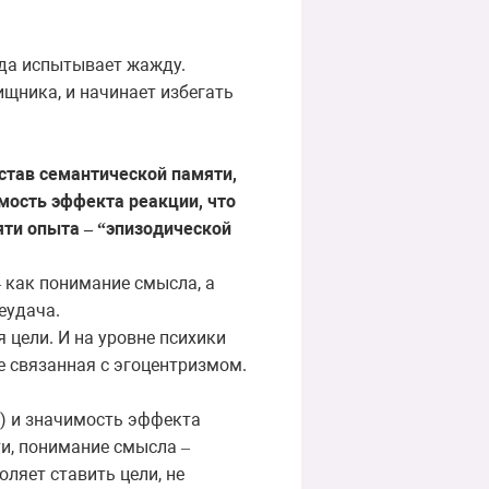
огда испытывает жажду.
ищника, и начинает избегать
состав семантической памяти,
мость эффекта реакции, что
яти опыта
эпизодической
–
“
как понимание смысла, а
–
еудача.
 цели. И на уровне психики
е связанная с эгоцентризмом.
м) и значимость эффекта
ти, понимание смысла
–
оляет
ставить
цели
,
не