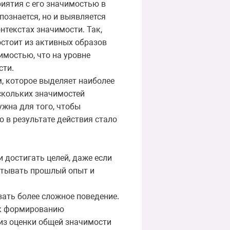
иятия с его значимостью в
познается, но и выявляется
нтекстах значимости. Так,
остоит из активных образов
имостью, что на уровне
сти.
, которое выделяет наиболее
скольких значимостей
ужна для того, чтобы
о в результате действия стало
 достигать целей, даже если
читывать прошлый опыт и
вать более сложное поведение.
т к формированию
 из оценки общей значимости