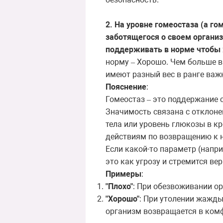
2. На уровне гомеостаза (а го
заботящегося о своем органи
поддерживать в норме чтобы
норму
Хорошо. Чем больше в
–
имеют разный вес в ранге важно
Пояснение
:
Гомеостаз
это
поддержание
–
Значимость связана с отклоне
тела или уровень глюкозы в кр
действиям по возвращению к 
Если
какой
-
то
параметр
(
напр
это
как
угрозу
и
стремится
вер
Примеры
:
"Плохо"
: При обезвоживании ор
"Хорошо"
: При утолении жажды
организм возвращается в комф