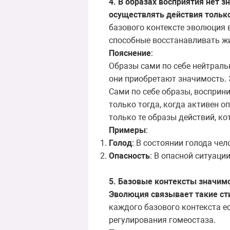
4. В образах восприятия нет 
осуществлять действия только
базового контексте эволюция
способные восстанавливать жи
Пояснение
:
Образы сами по себе нейтральн
они приобретают значимость. 
Сами по себе образы, восприн
только тогда, когда активен о
только те образы действий, к
Примеры
:
Голод
: В состоянии голода чел
Опасность
: В опасной ситуаци
5. Базовые контексты значимо
Эволюция связывает такие ст
каждого базового контекста е
регулирования гомеостаза.