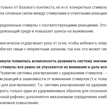
 только от базового контекста, но и от конкретных стиму
ла сложные связи между стимулами и ответными реакция
пределенные стимулы с соответствующими реакциями. Это
окружающей среде и повышает шансы на выживание.
оматически отдергивает руку от огня, чтобы избежать пов
збегает пищи с неприятным запахом, так как это может си
имула появилась возможность развивать систему значимо
тимулы все равно не упускаются из внимания и цель во
Развитие системы реагирования с удержанием стимулов
–
м реакций в зависимости от изменения стимулов (т.е. появ
 для реагирования). Т.к. система реагирования на удержи
рать только один из удерживаемых образов для осознанн
чный рефлекс дополняется механизмом определения наибо
анизмов осмысления.