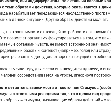
значимости, они индифферентны. Но активный базовый ко
 с теми образами действия, которые оказываются в данн
 вида нарабатывает передающиеся наследственно програм
знь в данной ситуации. Другие образы действий молчат.
ы, но в зависимости от текущей потребности организма (н
Это позволяет организму фокусироваться на том, что важ
имаемые органами чувств, не имеют встроенной значимост
пределенный базовый контекст (например, голод или страх)
оторые релевантны для удовлетворения текущей потребност
овек замечает еду, даже если она находится вдалеке, и иг
и человек сосредотачивается на угрозе, игнорируя посторо
сти ветвятся в зависимости от состояния Стимулов (осо
имулы с ответными реакциями так, что в целом вид про
сть образы
стимулы, вызывающие образы действий
это
–
–