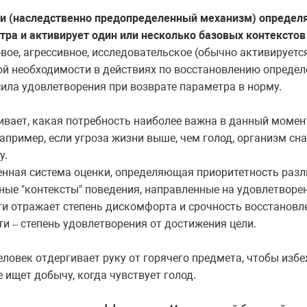
ки (наследственно предопределенный механизм) определя
етра и активирует один или несколько базовых контекстов
вое, агрессивное, исследовательское (обычно активируетс
ой необходимости в действиях по восстановлению определ
ила удовлетворения при возврате параметра в норму.
вает, какая потребность наиболее важна в данный момент
пример, если угроза жизни выше, чем голод, организм сна
у.
енная система оценки, определяющая приоритетность разл
ные "контексты" поведения, направленные на удовлетворе
и отражает степень дискомфорта и срочность восстановле
сти
степень
удовлетворения
от
достижения
цели
.
–
Человек отдергивает руку от горячего предмета, чтобы изб
 ищет добычу, когда чувствует голод.