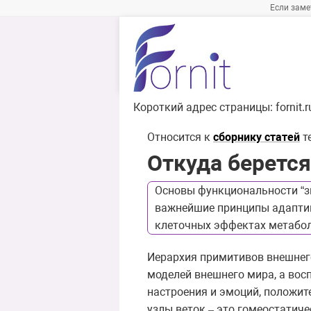
Если заме
Короткий адрес страницы:
fornit.
Относится к
сборнику статей
т
Откуда беретс
Основы функциональности “зн
важнейшие принципы адаптив
клеточных эффектах метаболи
Иерархия примитивов внешнего
моделей внешнего мира, а вос
настроения и эмоций, положит
узлы веток
это гомеостатиче
–