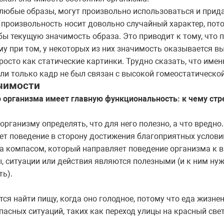
 любые образы, могут произвольно использоваться и прид
 произвольность носит довольно случайный характер, пото
бы текущую значимость образа. Это приводит к тому, что
му при том, у некоторых из них значимость оказывается в
осто как статические картинки. Трудно сказать, что именн
ли только кадр не был связан с высокой гомеостатическо
ачимости
 организма имеет главную функциональность: к чему стре
организму определять, что для него полезно, а что вредно
т поведение в сторону достижения благоприятных условий
да компасом, который направляет поведение организма к 
, ситуации или действия являются полезными (и к ним нуж
ть
).
тся найти пищу, когда оно голодное, потому что еда жизне
опасных ситуаций, таких как переход улицы на красный све