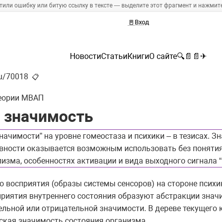
тили ошибку или битую ссылку в тексте — выделите этот фрагмент и нажмите 
🚪
Вход
Новости
Статьи
Книги
О сайте
🔍
📄
📄
✈
ru/70018
📋
еории МВАП
я значимость
ачимости” на уровне гомеостаза и психики – в тезисах. З
ности оказывается возможным использовать без понятия 
зма, особенностях активации и вида выходного сигнала “
 восприятия (образы системы сенсоров) на стороне псих
приятия внутреннего состояния образуют абстракции знач
ельной или отрицательной значимости. В дереве текущего 
ская значимость состояния организма.