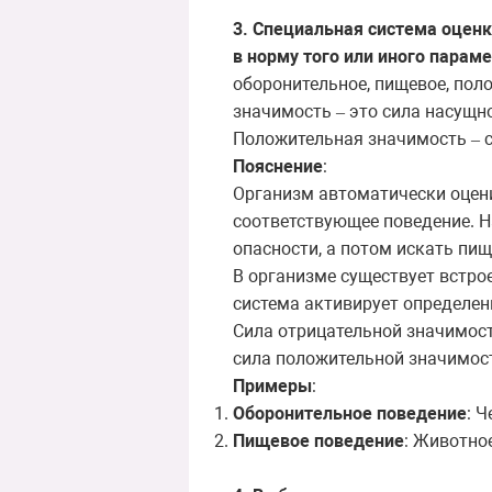
3. Специальная система оцен
в норму того или иного парам
оборонительное, пищевое, поло
значимость
это сила насущн
–
Положительная значимость
с
–
Пояснение
:
Организм автоматически оцени
соответствующее поведение. На
опасности, а потом искать пищ
В организме существует встро
система активирует определен
Сила отрицательной значимост
сила положительной значимо
Примеры
:
Оборонительное поведение
: 
Пищевое поведение
: Животное