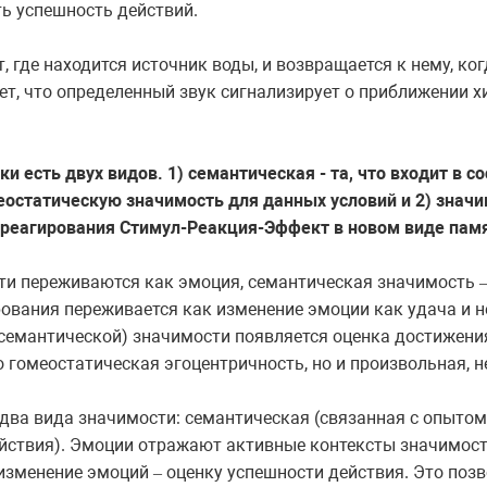
ть успешность действий.
т, где находится источник воды, и возвращается к нему, к
ет, что определенный звук сигнализирует о приближении х
ки есть двух видов. 1) семантическая - та, что входит в 
остатическую значимость для данных условий и 2) значи
 реагирования Стимул-Реакция-Эффект в новом виде пам
ти переживаются как эмоция, семантическая значимость
ования переживается как изменение эмоции как удача и н
(семантической) значимости появляется оценка достижения
 гомеостатическая эгоцентричность, но и произвольная, н
 два вида значимости: семантическая (связанная с опыто
ействия). Эмоции отражают активные контексты значимос
изменение
эмоций
оценку
успешности
действия
.
Это
позв
–