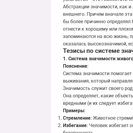
Абстракции значимости, как и
внешнего. Причем вначале эта
бы более причинно определял 
отнести к хорошему или плохо
запоминаются на всю жизнь, пр
оказалась высокозначимой, ес
Тезисы по системе зн
1. Система значимости живого
Пояснение
:
Система значимости помогает 
выживания, который направляе
Значимость служит своего ро
Она определяет, какие объекты
вредными
(
и
их
следует
избега
Примеры
:
Стремление
: Животное стреми
Избегание
: Человек избегает 
безопасность.