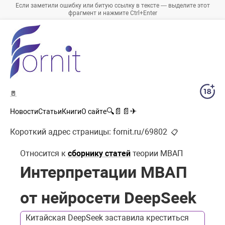
Если заметили ошибку или битую ссылку в тексте — выделите этот
фрагмент и нажмите Ctrl+Enter
🚪
🔍
📄
📄
✈
Новости
Статьи
Книги
О сайте
Короткий адрес страницы:
fornit.ru/69802
📋
Относится к
сборнику статей
теории МВАП
Интерпретации МВАП
от нейросети DeepSeek
Китайская DeepSeek заставила креститься