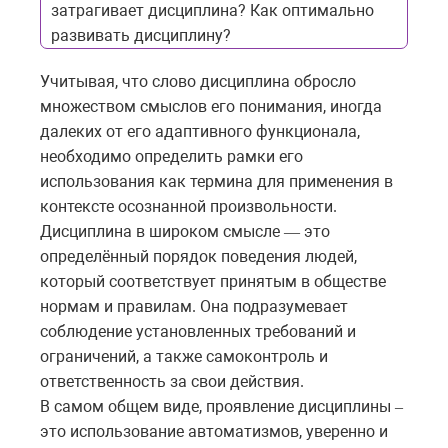
затрагивает дисциплина? Как оптимально
развивать дисциплину?
Учитывая, что слово дисциплина обросло
множеством смыслов его понимания, иногда
далеких от его адаптивного функционала,
необходимо определить рамки его
использования как термина для применения в
контексте осознанной произвольности.
Дисциплина в широком смысле
это
—
определённый
порядок
поведения
людей
,
который
соответствует
принятым
в
обществе
нормам
и
правилам
.
Она
подразумевает
соблюдение
установленных
требований
и
ограничений
,
а
также
самоконтроль
и
ответственность
за
свои
действия
.
В самом общем виде, проявление дисциплины
–
это использование автоматизмов, уверенно и