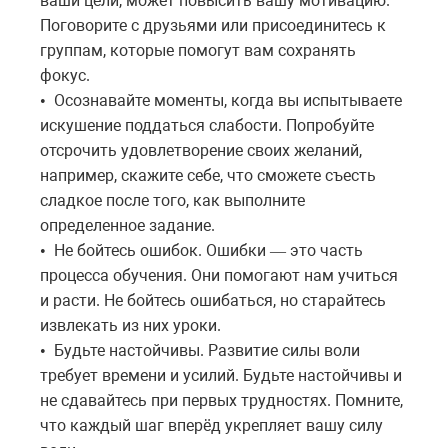
ваши цели, может повысить вашу мотивацию.
Поговорите с друзьями или присоединитесь к
группам, которые помогут вам сохранять
фокус.
Осознавайте моменты, когда вы испытываете
•
искушение поддаться слабости. Попробуйте
отсрочить удовлетворение своих желаний,
например, скажите себе, что сможете съесть
сладкое после того, как выполните
определенное задание.
Не бойтесь ошибок. Ошибки
это
часть
•
—
процесса
обучения
.
Они
помогают
нам
учиться
и
расти
.
Не
бойтесь
ошибаться
,
но
старайтесь
извлекать
из
них
уроки
.
Будьте настойчивы. Развитие силы воли
•
требует времени и усилий. Будьте настойчивы и
не сдавайтесь при первых трудностях. Помните,
что каждый шаг вперёд укрепляет вашу силу