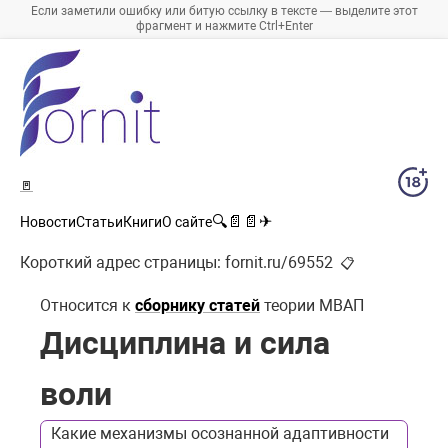
Если заметили ошибку или битую ссылку в тексте — выделите этот
фрагмент и нажмите Ctrl+Enter
🚪
🔍
📄
📄
✈
Новости
Статьи
Книги
О сайте
Короткий адрес страницы:
fornit.ru/69552
📋
Относится к
сборнику статей
теории МВАП
Дисциплина и сила
воли
Какие механизмы осознанной адаптивности