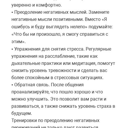
уверенно и комфортно.
Преодоление негативных мыслей. Замените
•
негативные мысли позитивными. Вместо
Я
«
ошибусь
и
буду
выглядеть
нелепо
подумайте
:
»
Что
бы
ни
произошло
,
я
смогу
справиться
с
«
этим
.
»
Упражнения для снятия стресса. Регулярные
•
упражнения на расслабление, такие как
дыхательные практики или медитация, помогут
снизить уровень тревожности и сделать вас
более спокойным в стрессовых ситуациях.
Обратная связь. После общения
•
проанализируйте, что пошло хорошо и что
можно улучшить. Это позволит вам расти и
развиваться, а также снижать уровень страха в
будущем.
Тренировки по преодолению негативных
переживаний не только дают развиться