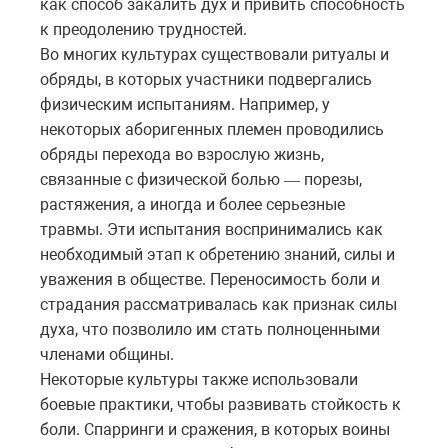
как способ закалить дух и привить способность
к преодолению трудностей.
Во многих культурах существовали ритуалы и
обряды, в которых участники подвергались
физическим испытаниям. Например, у
некоторых аборигенных племен проводились
обряды перехода во взрослую жизнь,
связанные с физической болью
порезы
,
—
растяжения
,
а
иногда
и
более
серьезные
травмы
.
Эти
испытания
воспринимались
как
необходимый
этап
к
обретению
знаний
,
силы
и
уважения
в
обществе
.
Переносимость
боли
и
страдания
рассматривалась
как
признак
силы
духа
,
что
позволило
им
стать
полноценными
членами
общины
.
Некоторые культуры также использовали
боевые практики, чтобы развивать стойкость к
боли. Спарринги и сражения, в которых воины