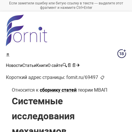
Если заметили ошибку или битую ссылку в тексте — выделите этот
фрагмент и нажмите Ctrl+Enter
🚪
🔍
📄
📄
✈
Новости
Статьи
Книги
О сайте
Короткий адрес страницы:
fornit.ru/69497
📋
Относится к
сборнику статей
теории МВАП
Системные
исследования
механизмов