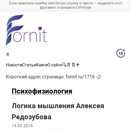
Если заметили ошибку или битую ссылку в тексте — выделите этот
фрагмент и нажмите Ctrl+Enter
🚪
🔍
📄
📄
✈
Новости
Статьи
Книги
О сайте
Короткий адрес страницы:
fornit.ru/1716
📋
Психофизиология
Логика мышления Алексея
Редозубова
14.03.2014