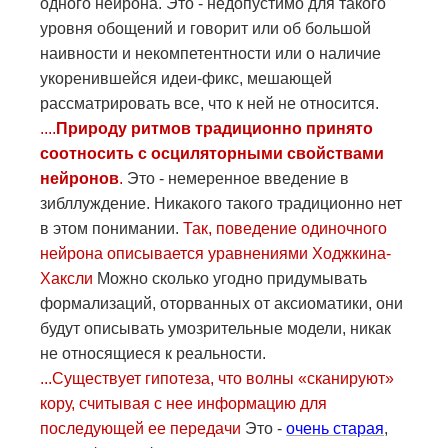
одного нейрона. Это - недопустимо для такого
уровня обощений и говорит или об большой
наивности и некомпетентности или о наличие
укоренившейся идеи-фикс, мешающей
рассматрировать все, что к ней не относится.
....
Природу ритмов традиционно принято
соотносить с осциляторными свойствами
нейронов
.
Это - немеренное введение в
зибллуждение. Никакого такого традиционно нет
в этом понимании.
Так, поведение одиночного
нейрона описывается уравнениями Ходжкина-
Хаксли
Можно сколько угодно придумывать
формализаций, оторванных от аксиоматики, они
будут описывать умозрительные модели, никак
не относящиеся к реальности.
...
Существует гипотеза, что волны «сканируют»
кору, считывая с нее информацию для
последующей ее передачи
Это -
очень старая
,