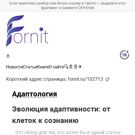
Если заметили ошибку или битую ссылку в тексте — выделите этот
фрагмент и нажмите Ctrl+Enter
🚪
🔍
📄
📄
✈
Новости
Статьи
Книги
О сайте
Короткий адрес страницы:
fornit.ru/102713
📋
Адаптология
Эволюция адаптивности: от
клеток к сознанию
Это обзор для тех, кто хотел бы в одной статье