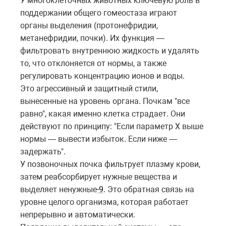
У многоклеточных животных ключевую роль в
поддержании общего гомеостаза играют
органы выделения (протонефридии,
метанефридии, почки). Их функция —
фильтровать внутреннюю жидкость и удалять
то, что отклоняется от нормы, а также
регулировать концентрацию ионов и воды.
Это агрессивный и защитный стили,
вынесенные на уровень органа. Почкам "все
равно", какая именно клетка страдает. Они
действуют по принципу: "Если параметр X выше
нормы — вывести избыток. Если ниже —
задержать".
У позвоночных почка фильтрует плазму крови,
затем реабсорбирует нужные вещества и
выделяет ненужные
-9
. Это обратная связь на
уровне целого организма, которая работает
непрерывно и автоматически.