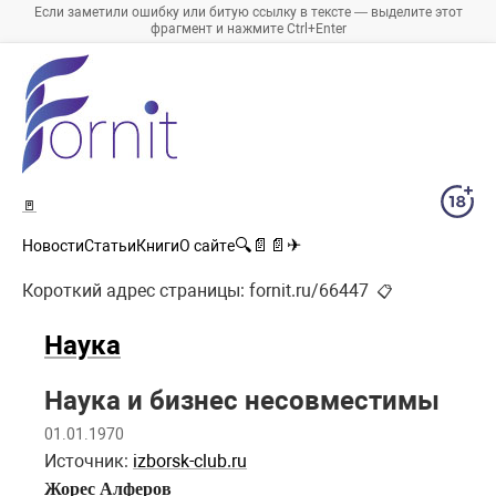
Если заметили ошибку или битую ссылку в тексте — выделите этот
фрагмент и нажмите Ctrl+Enter
🚪
🔍
📄
📄
✈
Новости
Статьи
Книги
О сайте
Короткий адрес страницы:
fornit.ru/66447
📋
Наука
Наука и бизнес несовместимы
01.01.1970
Источник:
izborsk-club.ru
Жорес Алферов