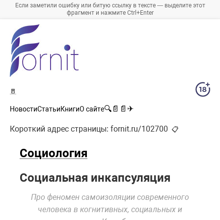
Если заметили ошибку или битую ссылку в тексте — выделите этот
фрагмент и нажмите Ctrl+Enter
🚪
🔍
📄
📄
✈
Новости
Статьи
Книги
О сайте
Короткий адрес страницы:
fornit.ru/102700
📋
Социология
Социальная инкапсуляция
Про феномен самоизоляции современного
человека в когнитивных, социальных и