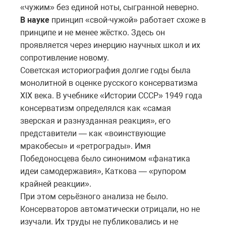
«чужим» без единой ноты, сыгранной неверно.
В науке
принцип «свой-чужой» работает схоже в
принципе и не менее жёстко. Здесь он
проявляется через инерцию научных школ и их
сопротивление новому.
Советская историография долгие годы была
монолитной в оценке русского консерватизма
XIX века. В учебнике «Истории СССР» 1949 года
консерватизм определялся как «самая
зверская и разнузданная реакция», его
представители — как «воинствующие
мракобесы» и «ретрограды». Имя
Победоносцева было синонимом «фанатика
идеи самодержавия», Каткова — «рупором
крайней реакции».
При этом серьёзного анализа не было.
Консерваторов автоматически отрицали, но не
изучали. Их труды не публиковались и не