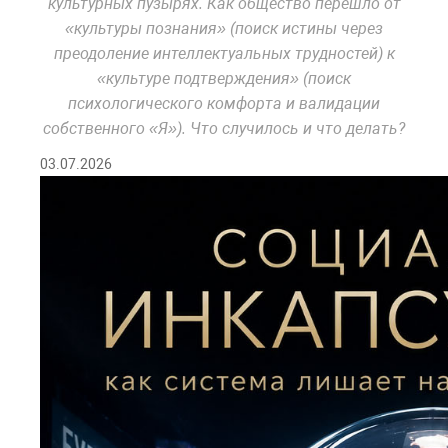
культурных пузырях. Как общество перешло от
«культуры познания» (поиск истины через
преодоление интеллектуальных трудностей) к
«культуре подтверждения» (поиск
психологического комфорта и валидации
собственного «Я»). Что случилось и что делать?
03.07.2026